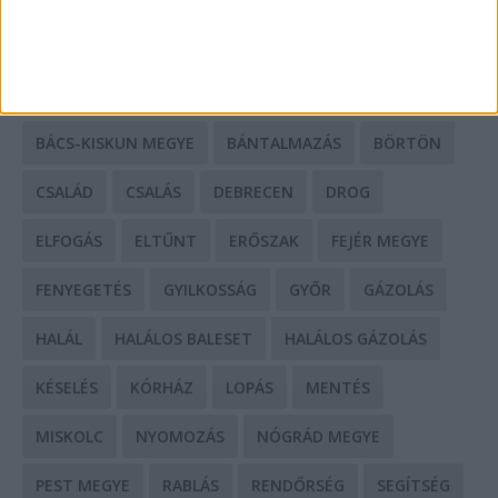
CÍMKÉK
BALESET
BORSOD MEGYE
BUDAPEST
BÁCS-KISKUN MEGYE
BÁNTALMAZÁS
BÖRTÖN
CSALÁD
CSALÁS
DEBRECEN
DROG
ELFOGÁS
ELTŰNT
ERŐSZAK
FEJÉR MEGYE
FENYEGETÉS
GYILKOSSÁG
GYŐR
GÁZOLÁS
HALÁL
HALÁLOS BALESET
HALÁLOS GÁZOLÁS
KÉSELÉS
KÓRHÁZ
LOPÁS
MENTÉS
MISKOLC
NYOMOZÁS
NÓGRÁD MEGYE
PEST MEGYE
RABLÁS
RENDŐRSÉG
SEGÍTSÉG