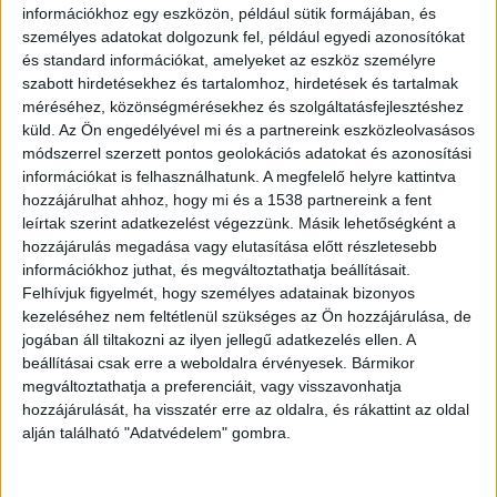
információkhoz egy eszközön, például sütik formájában, és
személyes adatokat dolgozunk fel, például egyedi azonosítókat
és standard információkat, amelyeket az eszköz személyre
szabott hirdetésekhez és tartalomhoz, hirdetések és tartalmak
Elütötte a két rendőrt
méréséhez, közönségmérésekhez és szolgáltatásfejlesztéshez
küld.
Az Ön engedélyével mi és a partnereink eszközleolvasásos
A járőrök egy bejelentésre érkeztek a helyszínre,
módszerrel szerzett pontos geolokációs adatokat és azonosítási
információkat is felhasználhatunk. A megfelelő helyre kattintva
mivel egy nagytestű szarvas feküdt az út
hozzájárulhat ahhoz, hogy mi és a 1538 partnereink a fent
közepén. A rendőrök megkülönböztető fényjelzés
leírtak szerint adatkezelést végezzünk. Másik lehetőségként a
használatával megálltak, az úttesten lévő állatot
hozzájárulás megadása vagy elutasítása előtt részletesebb
információkhoz juthat, és megváltoztathatja beállításait.
eltávolították, amikor – a jelenleg rendelkezésre
Felhívjuk figyelmét, hogy személyes adatainak bizonyos
álló adatok szerint – a szemből érkező autó
kezeléséhez nem feltétlenül szükséges az Ön hozzájárulása, de
jogában áll tiltakozni az ilyen jellegű adatkezelés ellen. A
érintőlegesen nekiütközött a rendőrautónak,
beállításai csak erre a weboldalra érvényesek. Bármikor
majd a két járőrt elütötte.
megváltoztathatja a preferenciáit, vagy visszavonhatja
hozzájárulását, ha visszatér erre az oldalra, és rákattint az oldal
alján található "Adatvédelem" gombra.