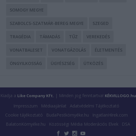
SOMOGY MEGYE
SZABOLCS-SZATMÁR-BEREG MEGYE
SZEGED
TRAGÉDIA
TÁMADÁS
TŰZ
VEREKEDÉS
VONATBALESET
VONATGÁZOLÁS
ÉLETMENTÉS
ÖNGYILKOSSÁG
ÜGYÉSZSÉG
ÜTKÖZÉS
Kiadja a
| Minden jog fenntartva!
Like Company Kft.
KÉKVILLOGO.hu
Impresszum
Médiaajánlat
Adatvédelmi Tájékoztató
Cookie tájékoztató
BudaPestkörnyéke.hu
IngatlanHírek.com
BalatonKörnyéke.hu
Közösségi Média Moderációs Elvek
DSA