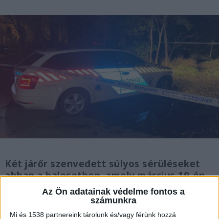
Két járőr szenvedett súlyos sérüléseket
abban a balesetben, amely március 19-én,
a hajnali órákban történt a 8-as főút 56.
Az Ön adatainak védelme fontos a
kilométerszelvényében –
közölte
a
számunkra
rendőrség honlapján.
Mi és 1538 partnereink tárolunk és/vagy férünk hozzá