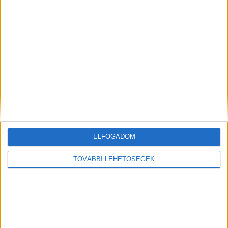
MEGOSZTÁS:
ELFOGADOM
TOVÁBBI LEHETŐSÉGEK
Előző
Következő