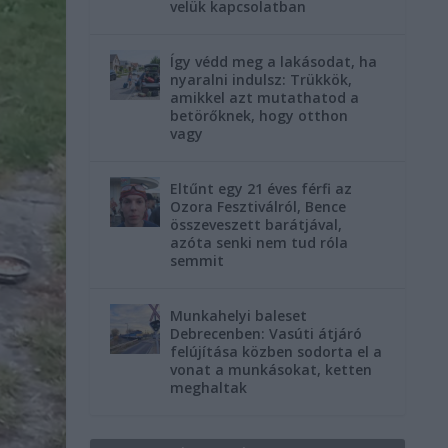
velük kapcsolatban
Így védd meg a lakásodat, ha
nyaralni indulsz: Trükkök,
amikkel azt mutathatod a
betörőknek, hogy otthon
vagy
Eltűnt egy 21 éves férfi az
Ozora Fesztiválról, Bence
összeveszett barátjával,
azóta senki nem tud róla
semmit
Munkahelyi baleset
Debrecenben: Vasúti átjáró
felújítása közben sodorta el a
vonat a munkásokat, ketten
meghaltak