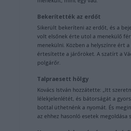
menekült, mint egy vad.”
Bekerítették az erdőt
Sikerült bekeríteni az erdőt, és a be
volt elsőnek érte utol a menekülő fé
menekülni. Közben a helyszínre ért a 
értesítette a járőröket. A szatírt a 
polgárőr.
Talpraesett hölgy
Kovács István hozzátette: „Itt szere
lélekjelenlétét, és bátorságát a gyo
bottal üthetnénk a nyomát. És megin
az ehhez hasonló esetek megoldása si