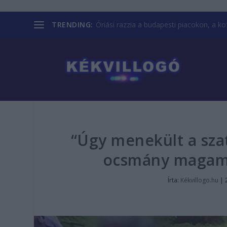
TRENDING:
Óriási razzia a budapesti piacokon, a kofá
“Úgy menekült a szat
ocsmány magamu
Írta:
Kékvillogo.hu
|