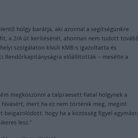
jelentő hölgy barátja, aki azonnal a segítségünkre
rfit, a 2/A út kerítésénél, ahonnan nem tudott továb
helyi szolgálaton kívüli KMB-s igazoltatta és
Váci Rendőrkapitányságra előállították – mesélte a
tném megköszönni a talpraesett fiatal hölgynek a
rs hívásért, mert ha ez nem történik meg, megint
t beigazolódott, hogy ha a közösség figyel egymásr
keres lesz.”