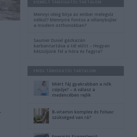
KIEMELT TÁMOGATÓI TARTALOM
Mennyi ideig bírja az ember melegvíz
nélkül? Mennyire fontos a villanybojler
a modern otthonokban?
Saunier Duval gázkazán
karbantartása a tél előtt – Hogyan
készüljünk fel a hóra és fagyra?
FRISS TÁMOGATÓI TARTALOM
Miért fáj gyakrabban a nők
csípője? – A válasz a
medencében rejlik
-
B-vitamin komplex és folsav:
szükséged van rá?
Energiát függetlenül: