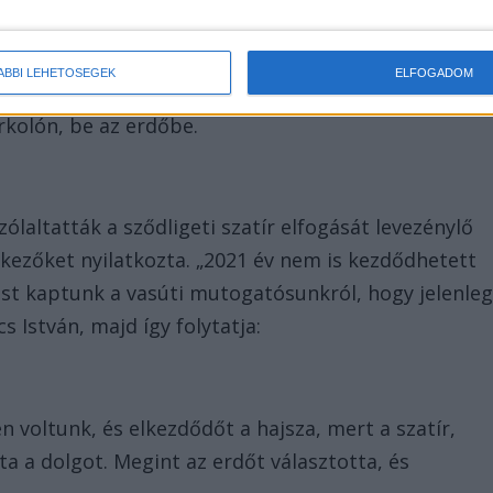
 egy befutó vonat szakított félbe. Mire a férfi
ÁBBI LEHETŐSÉGEK
ELFOGADOM
tt, sejtette, bajba kerülhet, ezért menekülőre fogta.
arkolón, be az erdőbe.
altatták a sződligeti szatír elfogását levezénylő
tkezőket nyilatkozta. „2021 év nem is kezdődhetett
ést kaptunk a vasúti mutogatósunkról, hogy jelenle
 István, majd így folytatja:
en voltunk, és elkezdődőt a hajsza, mert a szatír,
 a dolgot. Megint az erdőt választotta, és