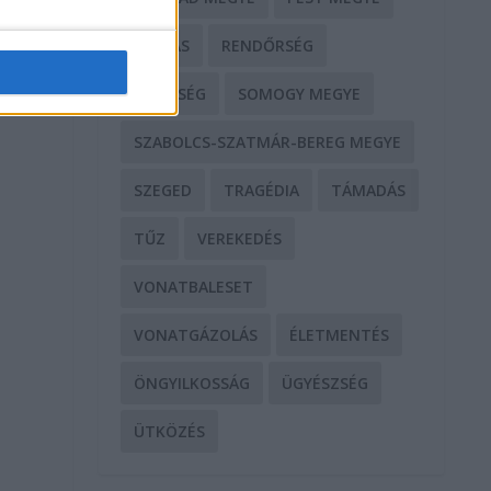
RABLÁS
RENDŐRSÉG
SEGÍTSÉG
SOMOGY MEGYE
SZABOLCS-SZATMÁR-BEREG MEGYE
SZEGED
TRAGÉDIA
TÁMADÁS
TŰZ
VEREKEDÉS
VONATBALESET
g
VONATGÁZOLÁS
ÉLETMENTÉS
ÖNGYILKOSSÁG
ÜGYÉSZSÉG
ÜTKÖZÉS