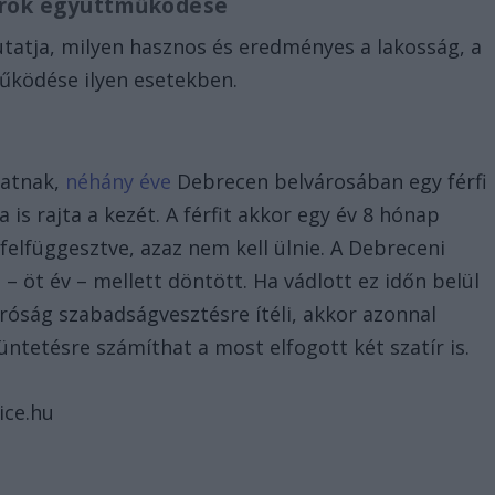
rőrök együttműködése
mutatja, milyen hasznos és eredményes a lakosság, a
űködése ilyen esetekben.
hatnak,
néhány éve
Debrecen belvárosában egy férfi
is rajta a kezét. A férfit akkor egy év 8 hónap
felfüggesztve, azaz nem kell ülnie. A Debreceni
– öt év – mellett döntött. Ha vádlott ez időn belül
íróság szabadságvesztésre ítéli, akkor azonnal
ntetésre számíthat a most elfogott két szatír is.
ice.hu