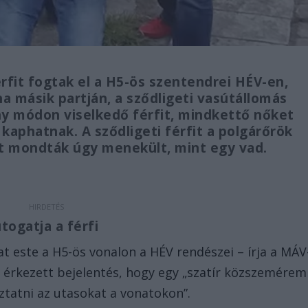
it fogtak el a H5-ös szentendrei HÉV-en,
a másik partján, a sződligeti vasútállomás
y módon viselkedő férfit, mindkettő nőket
 kaphatnak. A sződligeti férfit a polgárőrök
t mondták úgy menekült, mint egy vad.
togatja a férfi
t este a H5-ös vonalon a HÉV rendészei – írja a MÁV
l érkezett bejelentés, hogy egy „szatír közszemérem
tatni az utasokat a vonatokon”.