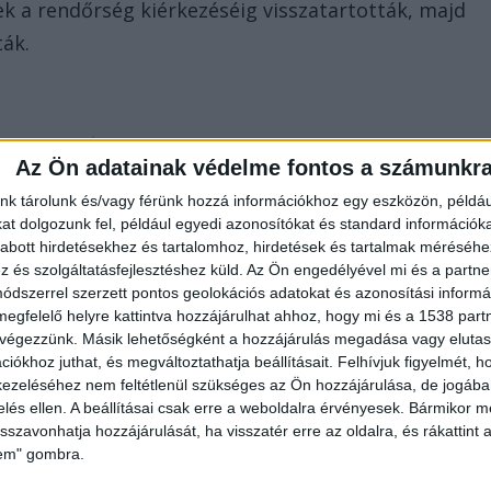
ek a rendőrség kiérkezéséig visszatartották, majd
ták.
Az Ön adatainak védelme fontos a számunkr
nk tárolunk és/vagy férünk hozzá információkhoz egy eszközön, példáu
i nő a barátjára várva időzött kutyájával a
t dolgozunk fel, például egyedi azonosítókat és standard információk
ján amikor a szembe lévő peronon egy szokatlanul
abott hirdetésekhez és tartalomhoz, hirdetések és tartalmak méréséhe
és szolgáltatásfejlesztéshez küld.
Az Ön engedélyével mi és a partne
dszerrel szerzett pontos geolokációs adatokat és azonosítási informác
megfelelő helyre kattintva hozzájárulhat ahhoz, hogy mi és a 1538 partne
 végezzünk. Másik lehetőségként a hozzájárulás megadása vagy elutasí
iókhoz juthat, és megváltoztathatja beállításait.
Felhívjuk figyelmét, 
ra, az őt bámuló férfi nem egy érkező szerelvényre
ezeléséhez nem feltétlenül szükséges az Ön hozzájárulása, de jogában 
zelés ellen. A beállításai csak erre a weboldalra érvényesek. Bármikor m
zemét a gyengébbik nem képviselőjéről, az ágyékánál
isszavonhatja hozzájárulását, ha visszatér erre az oldalra, és rákattint a
zdulatai segélyhívásra ösztönözték a nőt.
lem" gombra.