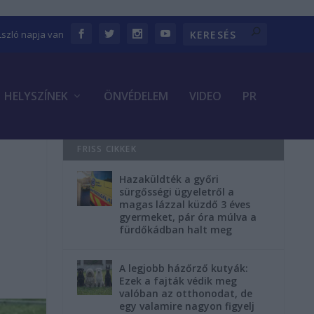
Lszló napja van
HELYSZÍNEK
ÖNVÉDELEM
VIDEO
PR
FRISS CIKKEK
Hazaküldték a győri
sürgősségi ügyeletről a
magas lázzal küzdő 3 éves
gyermeket, pár óra múlva a
fürdőkádban halt meg
A legjobb házőrző kutyák:
Ezek a fajták védik meg
valóban az otthonodat, de
egy valamire nagyon figyelj