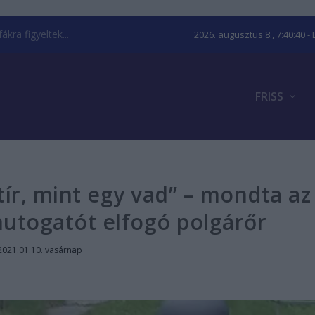
kra figyeltek...
2026. augusztus 8., 7:40:41
- 
FRISS
ír, mint egy vad” – mondta az
togatót elfogó polgárőr
2021.01.10. vasárnap