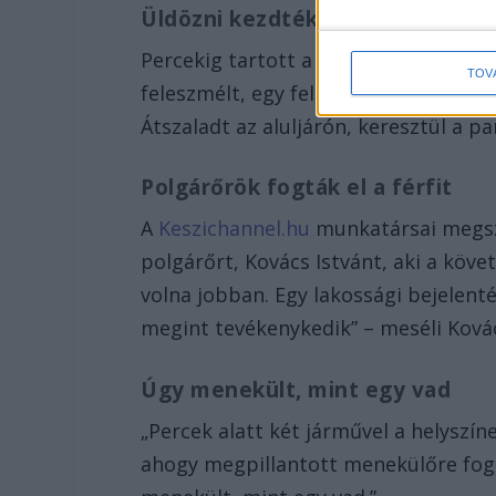
Üldözni kezdték a szatírt
Percekig tartott a jelenet, amit végül
TOV
feleszmélt, egy felé futó embert láto
Átszaladt az aluljárón, keresztül a p
Polgárőrök fogták el a férfit
A
Keszichannel.hu
munkatársai megszól
polgárőrt, Kovács Istvánt, aki a köve
volna jobban. Egy lakossági bejelent
megint tevékenykedik” – meséli Kovács
Úgy menekült, mint egy vad
„Percek alatt két járművel a helyszín
ahogy megpillantott menekülőre fogta