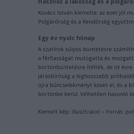
Hasznos a lakosság és a polgá
Kovács István kiemelte: az eset jól 
Polgárőrség és a Rendőrség együttm
Egy év nyolc hónap
A szatírok súlyos büntetésre számít
a férfiasságát mutogatta és mozgatta 
börtönbüntetésre ítélték, de öt évre 
Járásbíróság a leghosszabb próbaidő 
újra bűncselekményt követ el, és a b
börtönbe kerül. Vélhetően hasonló bü
Kiemelt kép: illusztráció – Forrás: pol