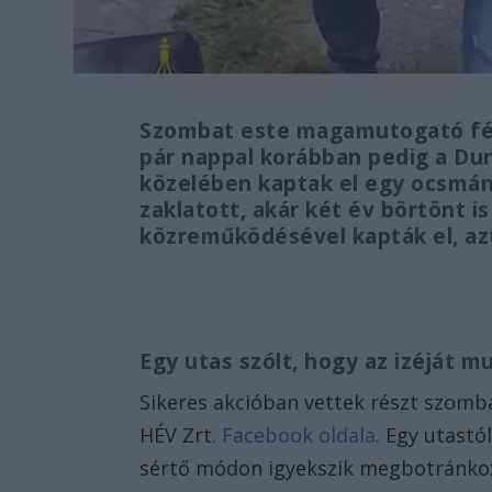
Szombat este magamutogató férf
pár nappal korábban pedig a Dun
közelében kaptak el egy ocsmán
zaklatott, akár két év börtönt is
közreműködésével kapták el, az
Egy utas szólt, hogy az izéját mu
Sikeres akcióban vettek részt szomba
HÉV Zrt.
Facebook oldala
. Egy utastó
sértő módon igyekszik megbotránkoz