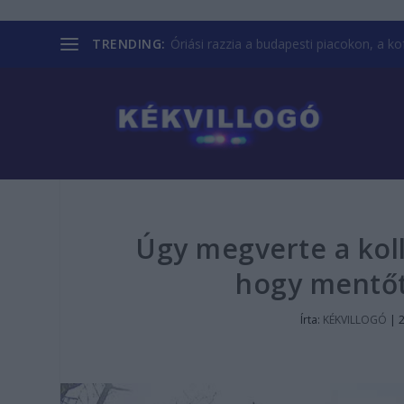
TRENDING:
Óriási razzia a budapesti piacokon, a kofá
Úgy megverte a koll
hogy mentőt 
Írta:
KÉKVILLOGÓ
|