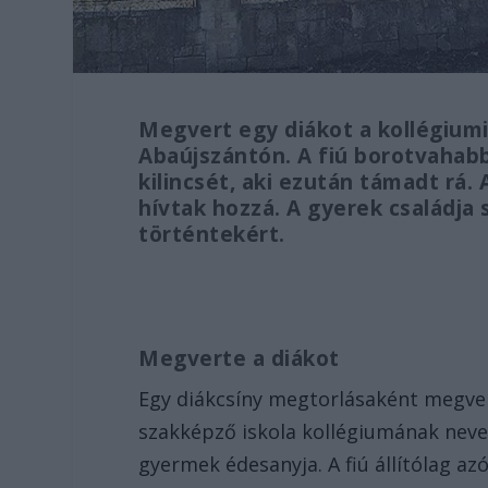
Megvert egy diákot a kollégium
Abaújszántón. A fiú borotvahab
kilincsét, aki ezután támadt rá. 
hívtak hozzá. A gyerek családja s
történtekért.
Megverte a diákot
Egy diákcsíny megtorlásaként megver
szakképző iskola kollégiumának nev
gyermek édesanyja. A fiú állítólag az