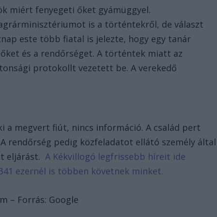
ök miért fenyegeti őket gyámüggyel.
grárminisztériumot is a történtekről, de választ
nap este több fiatal is jelezte, hogy egy tanár
tőket és a rendőrséget. A történtek miatt az
iztonsági protokollt vezetett be. A verekedő
ki a megvert fiút, nincs információ. A család pert
. A rendőrség pedig közfeladatot ellátó személy által
t eljárást.
A Kékvillogó legfrissebb híreit ide
341 ezernél is többen követnek minket.
um – Forrás: Google