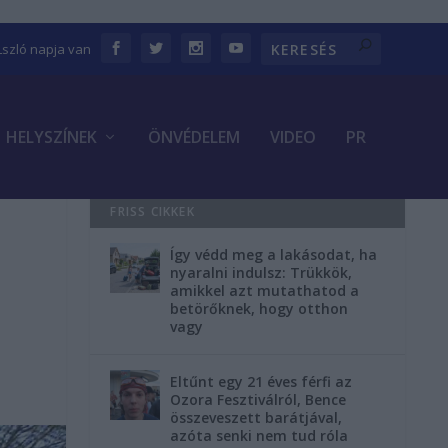
Lszló napja van
HELYSZÍNEK
ÖNVÉDELEM
VIDEO
PR
FRISS CIKKEK
Így védd meg a lakásodat, ha
nyaralni indulsz: Trükkök,
amikkel azt mutathatod a
betörőknek, hogy otthon
vagy
Eltűnt egy 21 éves férfi az
Ozora Fesztiválról, Bence
összeveszett barátjával,
azóta senki nem tud róla