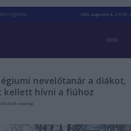
kra figyeltek...
2026. augusztus 8., 2:11:53
- 
FRISS
égiumi nevelőtanár a diákot,
kellett hívni a fiúhoz
2025.04.06. vasárnap