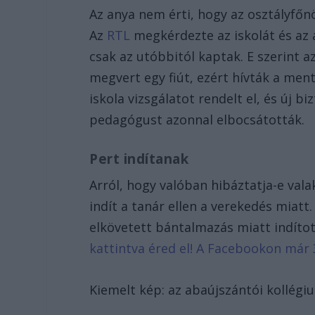
Az anya nem érti, hogy az osztályfőn
Az
RTL
megkérdezte az iskolát és az a
csak az utóbbitól kaptak. E szerint az
megvert egy fiút, ezért hívták a men
iskola vizsgálatot rendelt el, és új b
pedagógust azonnal elbocsátották.
Pert indítanak
Arról, hogy valóban hibáztatja-e vala
indít a tanár ellen a verekedés miatt
elkövetett bántalmazás miatt indítot
kattintva éred el! A Facebookon már 
Kiemelt kép: az abaújszántói kollégi