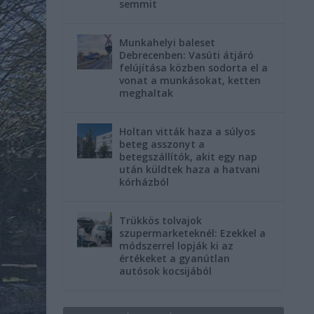
semmit
Munkahelyi baleset
Debrecenben: Vasúti átjáró
felújítása közben sodorta el a
vonat a munkásokat, ketten
meghaltak
Holtan vitták haza a súlyos
beteg asszonyt a
betegszállítók, akit egy nap
után küldtek haza a hatvani
kórházból
Trükkös tolvajok
szupermarketeknél: Ezekkel a
módszerrel lopják ki az
értékeket a gyanútlan
autósok kocsijából