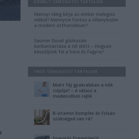
KIEMELT TÁMOGATÓI TARTALOM
Mennyi ideig bírja az ember melegvíz
nélkül? Mennyire fontos a villanybojler
a modern otthonokban?
Saunier Duval gázkazán
karbantartása a tél előtt – Hogyan
készüljünk fel a hóra és fagyra?
FRISS TÁMOGATÓI TARTALOM
Miért fáj gyakrabban a nők
csípője? – A válasz a
medencében rejlik
B-vitamin komplex és folsav:
szükséged van rá?
a
Energiát függetlenül: