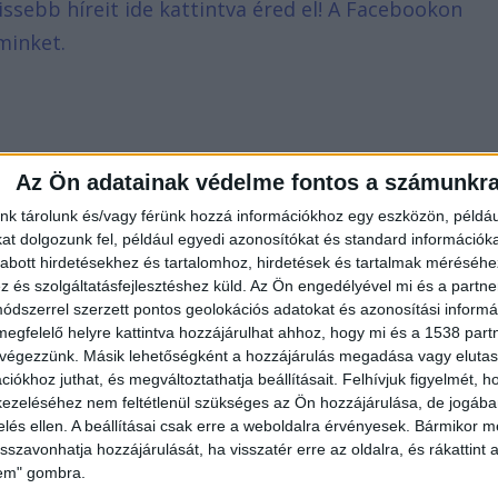
rissebb híreit ide kattintva éred el! A Facebookon
minket.
Az Ön adatainak védelme fontos a számunkr
nk tárolunk és/vagy férünk hozzá információkhoz egy eszközön, példáu
t dolgozunk fel, például egyedi azonosítókat és standard információk
abott hirdetésekhez és tartalomhoz, hirdetések és tartalmak méréséhe
és szolgáltatásfejlesztéshez küld.
Az Ön engedélyével mi és a partne
dszerrel szerzett pontos geolokációs adatokat és azonosítási informác
megfelelő helyre kattintva hozzájárulhat ahhoz, hogy mi és a 1538 partne
 végezzünk. Másik lehetőségként a hozzájárulás megadása vagy elutasí
iókhoz juthat, és megváltoztathatja beállításait.
Felhívjuk figyelmét, 
ezeléséhez nem feltétlenül szükséges az Ön hozzájárulása, de jogában 
zelés ellen. A beállításai csak erre a weboldalra érvényesek. Bármikor m
isszavonhatja hozzájárulását, ha visszatér erre az oldalra, és rákattint a
lem" gombra.