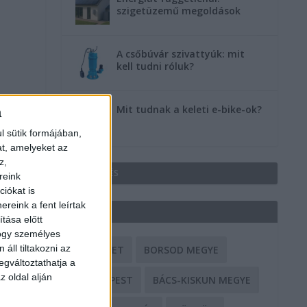
szigetüzemű megoldások
A csőbúvár szivattyúk: mit
kell tudni róluk?
Mit tudnak a keleti e-bike-ok?
a
l sütik formájában,
at, amelyeket az
z,
HIRDETÉS
reink
iókat is
reink a fent leírtak
CÍMKÉK
tása előtt
hogy személyes
áll tiltakozni az
BALESET
BORSOD MEGYE
egváltoztathatja a
z oldal alján
BUDAPEST
BÁCS-KISKUN MEGYE