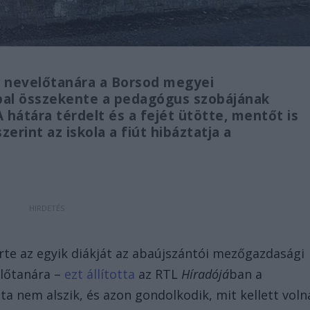
i nevelőtanára a Borsod megyei
bal összekente a pedagógus szobájának
A hátára térdelt és a fejét ütötte, mentőt is
zerint az iskola a fiút hibáztatja a
te az egyik diákját az abaújszántói mezőgazdasági
előtanára –
ezt állította
az RTL
Híradójá
ban a
óta nem alszik, és azon gondolkodik, mit kellett voln