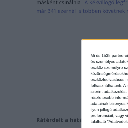
másként csinálnia.
A Kékvillogó legf
már 341 ezernél is többen követnek 
Mi és 1538 partnerei
és személyes adatoka
eszköz személyre sz
közönségmérésekhez 
eszközleolvasásos mó
felhasználhatunk. A 
szerint adatkezelést
részletesebb informác
adatainak bizonyos k
ilyen jellegű adatke
preferenciáit, vagy v
Rátérdelt a hátára
található "Adatvéde