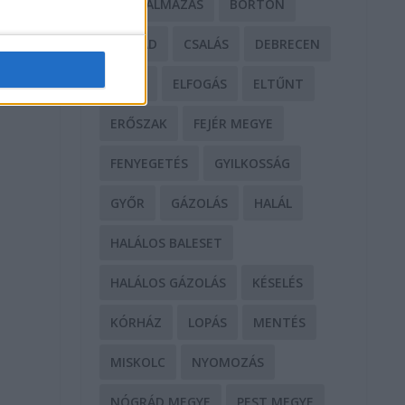
BÁNTALMAZÁS
BÖRTÖN
CSALÁD
CSALÁS
DEBRECEN
DROG
ELFOGÁS
ELTŰNT
ERŐSZAK
FEJÉR MEGYE
FENYEGETÉS
GYILKOSSÁG
GYŐR
GÁZOLÁS
HALÁL
HALÁLOS BALESET
HALÁLOS GÁZOLÁS
KÉSELÉS
…
KÓRHÁZ
LOPÁS
MENTÉS
MISKOLC
NYOMOZÁS
NÓGRÁD MEGYE
PEST MEGYE