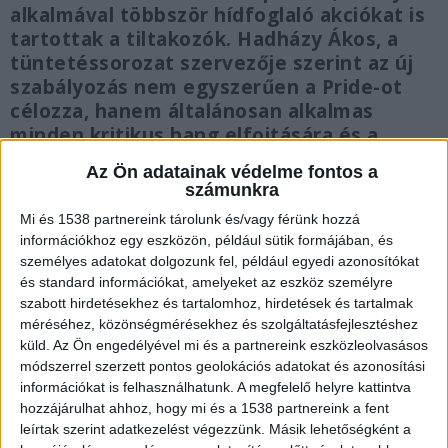
alkalmával többször hídfoglaló akciókat is
tartottak a tiltakozók. Hadházy Ákos, a
tüntetéssorozat szervezője szerint az új
szabályozás nem egyszerűen a Pride-ot
célozza, hanem általánosan alkalmas
minden kritikus hang elfojtására és a
gyülekezési jog korlátozására. Az új
Az Ön adatainak védelme fontos a
törvény ellen tiltakozók attól tartanak,
számunkra
hogy a hatalom fokozatosan felszámolja a
Mi és 1538 partnereink tárolunk és/vagy férünk hozzá
véleménynyilvánítás alapvető
információkhoz egy eszközön, például sütik formájában, és
demokratikus jogait.
személyes adatokat dolgozunk fel, például egyedi azonosítókat
és standard információkat, amelyeket az eszköz személyre
szabott hirdetésekhez és tartalomhoz, hirdetések és tartalmak
méréséhez, közönségmérésekhez és szolgáltatásfejlesztéshez
küld.
Az Ön engedélyével mi és a partnereink eszközleolvasásos
Lezárják az Erzsébet hidat
módszerrel szerzett pontos geolokációs adatokat és azonosítási
információkat is felhasználhatunk. A megfelelő helyre kattintva
A BRFK tájékoztatása alapján lezárások várhatók
hozzájárulhat ahhoz, hogy mi és a 1538 partnereink a fent
leírtak szerint adatkezelést végezzünk. Másik lehetőségként a
április 8-án, kedden 15 órától április 9-én,