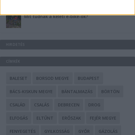
Mit tudnak a keleti e-bike-ok?
HIRDETÉS
CÍMKÉK
BALESET
BORSOD MEGYE
BUDAPEST
BÁCS-KISKUN MEGYE
BÁNTALMAZÁS
BÖRTÖN
CSALÁD
CSALÁS
DEBRECEN
DROG
ELFOGÁS
ELTŰNT
ERŐSZAK
FEJÉR MEGYE
FENYEGETÉS
GYILKOSSÁG
GYŐR
GÁZOLÁS