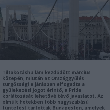
Tiltakozáshullám kezdődött március
közepén, miután az Országgyűlés
sürgősségi eljárásban elfogadta a
gyülekezési jogot érintő, a Pride
korlátozását lehetővé tévő javaslatot. Az
elmúlt hetekben több nagyszabású
tüntetést tartottak Budapesten, amelyek