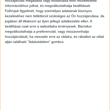
hozzájárulás megadása vagy elutasítása előtt részletesebb
szerdán hajnali 4 óráig a belvárosban az Erzsébet
információkhoz juthat, és megváltoztathatja beállításait.
Felhívjuk figyelmét, hogy személyes adatainak bizonyos
hídi demonstráció idején. Az érintett 5-ös, 7-es,
kezeléséhez nem feltétlenül szükséges az Ön hozzájárulása, de
107-es, 8E, 108E, 110-es, 112-es, 133E, 907-es, 973-
jogában áll tiltakozni az ilyen jellegű adatkezelés ellen. A
as, 908-as, 908A, 956-os autóbuszok közlekedése
beállításai csak erre a weboldalra érvényesek. Bármikor
megváltoztathatja a preferenciáit, vagy visszavonhatja
jelentősen módosul. A BKK az M2-es, az M3-as és
hozzájárulását, ha visszatér erre az oldalra, és rákattint az oldal
az M4-es metrók igénybevételét ajánlja. A BRFK-
alján található "Adatvédelem" gombra.
tól kapott tájékoztatás alapján lezárják az
Erzsébet hidat április 8-án, kedden 15 órától
április 9-én, szerdán hajnali 4 óráig.
A Kékvillogó
legfrissebb híreit ide kattintva éred el! A
Facebookon már 341 ezernél is többen követnek
minket.