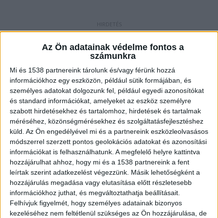
Egyedül horgászott
Az Ön adatainak védelme fontos a
A horgásztragédia a város horgászegyesületében
számunkra
kezelt horgásztónál történt szombaton. Pontos
Mi és 1538 partnereink tárolunk és/vagy férünk hozzá
információkhoz egy eszközön, például sütik formájában, és
időpontot nem lehet behatárolni, mivel az idős,
személyes adatokat dolgozunk fel, például egyedi azonosítókat
hatvanon túli férfi egyedül volt. Imre bácsi egy
és standard információkat, amelyeket az eszköz személyre
szabott hirdetésekhez és tartalomhoz, hirdetések és tartalmak
Kisvárda melletti településen élt. A kisvárdai tóra
méréséhez, közönségmérésekhez és szolgáltatásfejlesztéshez
két héttel ezelőtt váltott horgászjegyet, így
küld.
Az Ön engedélyével mi és a partnereink eszközleolvasásos
módszerrel szerzett pontos geolokációs adatokat és azonosítási
kevesen ismerték.
A Kékvillogó legfrissebb híreit
információkat is felhasználhatunk. A megfelelő helyre kattintva
ide kattintva éred el! A Facebookon már 341
hozzájárulhat ahhoz, hogy mi és a 1538 partnereink a fent
ezernél is többen követnek minket.
leírtak szerint adatkezelést végezzünk. Másik lehetőségként a
hozzájárulás megadása vagy elutasítása előtt részletesebb
információkhoz juthat, és megváltoztathatja beállításait.
Felhívjuk figyelmét, hogy személyes adatainak bizonyos
kezeléséhez nem feltétlenül szükséges az Ön hozzájárulása, de