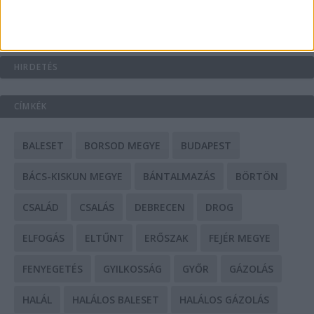
Mit tudnak a keleti e-bike-ok?
HIRDETÉS
CÍMKÉK
BALESET
BORSOD MEGYE
BUDAPEST
BÁCS-KISKUN MEGYE
BÁNTALMAZÁS
BÖRTÖN
CSALÁD
CSALÁS
DEBRECEN
DROG
ELFOGÁS
ELTŰNT
ERŐSZAK
FEJÉR MEGYE
FENYEGETÉS
GYILKOSSÁG
GYŐR
GÁZOLÁS
HALÁL
HALÁLOS BALESET
HALÁLOS GÁZOLÁS