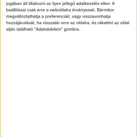
jogában áll tiltakozni az ilyen jellegű adatkezelés ellen. A
beállításai csak erre a weboldalra érvényesek. Bármikor
megváltoztathatja a preferenciáit, vagy visszavonhatja
hozzájárulását, ha visszatér erre az oldalra, és rákattint az oldal
alján található "Adatvédelem" gombra.
Megtalálták a horgászbotjait
Szombaton még a jó időben indult el horgászni
az idős férfi. A családja délután kezdte el hívni
telefonon Imre bácsit, azonban ő nem vette fel a
telefont. Ekkor indult be a keresés. A férfit nem,
csak a két horgászbotját találták meg.