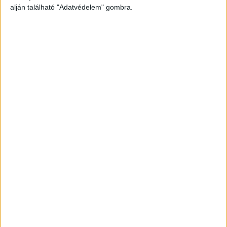
alján található "Adatvédelem" gombra.
Vizsgálódik a rendőrség
A rendőrség arról tájékoztatott, hogy nem
merült fel idegenkezűség és bűncselekmény
gyanúja, és így az egyenruhások közigazgatási
eljárásban vizsgálják az eset körülményeit.