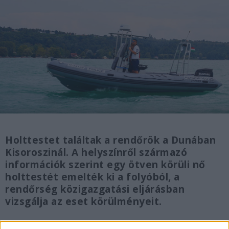
Holttestet találtak a rendőrök a Dunában
Kisoroszinál. A helyszínről származó
információk szerint egy ötven körüli nő
holttestét emelték ki a folyóból, a
rendőrség közigazgatási eljárásban
vizsgálja az eset körülményeit.