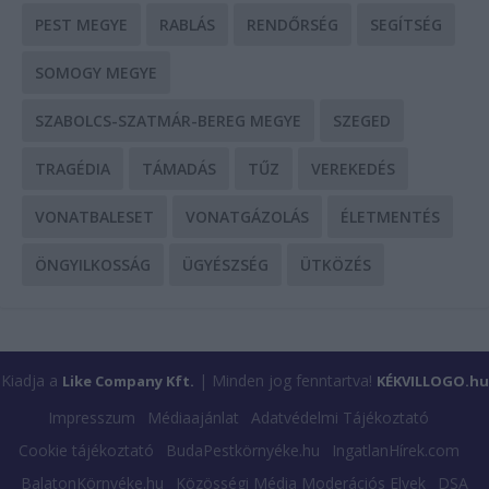
PEST MEGYE
RABLÁS
RENDŐRSÉG
SEGÍTSÉG
SOMOGY MEGYE
SZABOLCS-SZATMÁR-BEREG MEGYE
SZEGED
TRAGÉDIA
TÁMADÁS
TŰZ
VEREKEDÉS
VONATBALESET
VONATGÁZOLÁS
ÉLETMENTÉS
ÖNGYILKOSSÁG
ÜGYÉSZSÉG
ÜTKÖZÉS
Kiadja a
| Minden jog fenntartva!
Like Company Kft.
KÉKVILLOGO.hu
Impresszum
Médiaajánlat
Adatvédelmi Tájékoztató
Cookie tájékoztató
BudaPestkörnyéke.hu
IngatlanHírek.com
BalatonKörnyéke.hu
Közösségi Média Moderációs Elvek
DSA