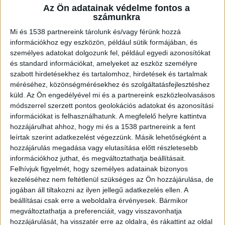
Az Ön adatainak védelme fontos a
számunkra
Holttestet találtak a Dunában
Mi és 1538 partnereink tárolunk és/vagy férünk hozzá
információkhoz egy eszközön, például sütik formájában, és
Holttestet találtak a rendőrök a Dunában
személyes adatokat dolgozunk fel, például egyedi azonosítókat
Kisoroszinál. A helyszínről származó információk
és standard információkat, amelyeket az eszköz személyre
szabott hirdetésekhez és tartalomhoz, hirdetések és tartalmak
szerint egy ötven körüli nő holttestét emelték ki
méréséhez, közönségmérésekhez és szolgáltatásfejlesztéshez
a folyóból, és az elsődleges vizsgálatok szerint
küld.
Az Ön engedélyével mi és a partnereink eszközleolvasásos
módszerrel szerzett pontos geolokációs adatokat és azonosítási
vízbefulladás okozta az asszony halálát.
A
információkat is felhasználhatunk. A megfelelő helyre kattintva
Kékvillogó.hu legfrissebb híreit ide kattintva éred
hozzájárulhat ahhoz, hogy mi és a 1538 partnereink a fent
leírtak szerint adatkezelést végezzünk. Másik lehetőségként a
el.
hozzájárulás megadása vagy elutasítása előtt részletesebb
információkhoz juthat, és megváltoztathatja beállításait.
Felhívjuk figyelmét, hogy személyes adatainak bizonyos
kezeléséhez nem feltétlenül szükséges az Ön hozzájárulása, de
jogában áll tiltakozni az ilyen jellegű adatkezelés ellen. A
beállításai csak erre a weboldalra érvényesek. Bármikor
megváltoztathatja a preferenciáit, vagy visszavonhatja
hozzájárulását, ha visszatér erre az oldalra, és rákattint az oldal