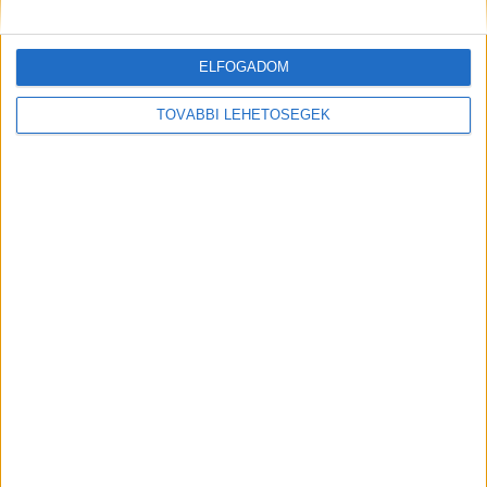
Kiemelt kép: illusztráció
ELFOGADOM
TOVÁBBI LEHETŐSÉGEK
MEGOSZTÁS: