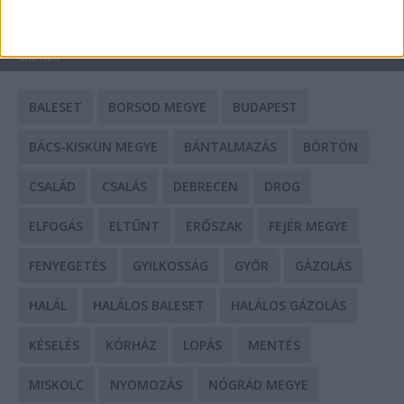
HIRDETÉS
CÍMKÉK
BALESET
BORSOD MEGYE
BUDAPEST
BÁCS-KISKUN MEGYE
BÁNTALMAZÁS
BÖRTÖN
CSALÁD
CSALÁS
DEBRECEN
DROG
ELFOGÁS
ELTŰNT
ERŐSZAK
FEJÉR MEGYE
FENYEGETÉS
GYILKOSSÁG
GYŐR
GÁZOLÁS
HALÁL
HALÁLOS BALESET
HALÁLOS GÁZOLÁS
KÉSELÉS
KÓRHÁZ
LOPÁS
MENTÉS
MISKOLC
NYOMOZÁS
NÓGRÁD MEGYE