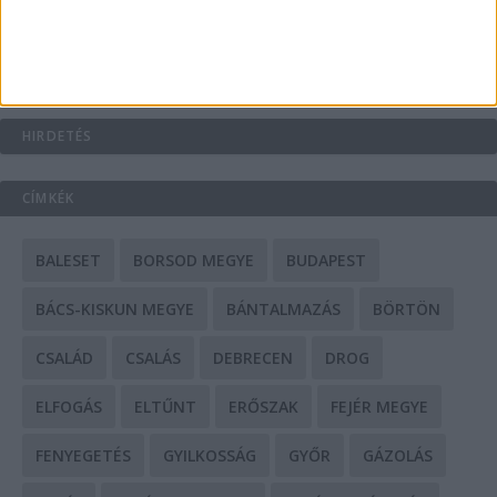
Mit tudnak a keleti e-bike-ok?
HIRDETÉS
CÍMKÉK
BALESET
BORSOD MEGYE
BUDAPEST
BÁCS-KISKUN MEGYE
BÁNTALMAZÁS
BÖRTÖN
CSALÁD
CSALÁS
DEBRECEN
DROG
ELFOGÁS
ELTŰNT
ERŐSZAK
FEJÉR MEGYE
FENYEGETÉS
GYILKOSSÁG
GYŐR
GÁZOLÁS