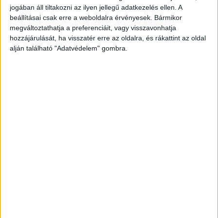
jogában áll tiltakozni az ilyen jellegű adatkezelés ellen. A
beállításai csak erre a weboldalra érvényesek. Bármikor
megváltoztathatja a preferenciáit, vagy visszavonhatja
hozzájárulását, ha visszatér erre az oldalra, és rákattint az oldal
alján található "Adatvédelem" gombra.
Tűzoltók segítettek
A Nógrád Vármegyei Katasztrófavédelmi
Igazgatóság tájékoztatása szerint a salgótarjáni
hivatásos tűzoltók és a HELP Önkéntes Tűzoltó
és Különleges Mentőegyesület önkéntes tűzoltói
terepjáró képességű járművekkel juttatták fel a
hegytetőre a mentőszolgálat munkatársait, és
biztosították a helyszínt.
Ez is érdekelhet
:
Dráma Szegeden: csoportos öngyilkosságot