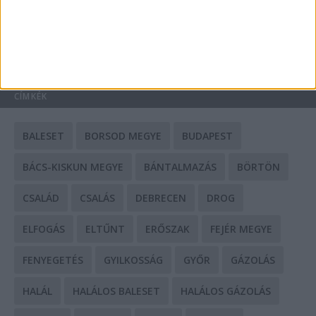
HIRDETÉS
CÍMKÉK
BALESET
BORSOD MEGYE
BUDAPEST
BÁCS-KISKUN MEGYE
BÁNTALMAZÁS
BÖRTÖN
CSALÁD
CSALÁS
DEBRECEN
DROG
ELFOGÁS
ELTŰNT
ERŐSZAK
FEJÉR MEGYE
FENYEGETÉS
GYILKOSSÁG
GYŐR
GÁZOLÁS
HALÁL
HALÁLOS BALESET
HALÁLOS GÁZOLÁS