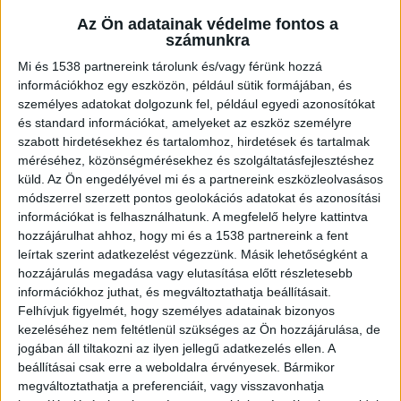
Főleg fuvarosok és földművesek házánál
Az Ön adatainak védelme fontos a
tartották őket. Feladatuk akkor a tolvajok
számunkra
elriasztása, a patkányok és egerek távoltartása
Mi és 1538 partnereink tárolunk és/vagy férünk hozzá
volt. Manapság persze más célt szolgálnak, de az
információkhoz egy eszközön, például sütik formájában, és
személyes adatokat dolgozunk fel, például egyedi azonosítókat
energiájuk nem lett kevesebb az évek alatt.
és standard információkat, amelyeket az eszköz személyre
szabott hirdetésekhez és tartalomhoz, hirdetések és tartalmak
méréséhez, közönségmérésekhez és szolgáltatásfejlesztéshez
Sokoldalúak és közkedveltek
küld.
Az Ön engedélyével mi és a partnereink eszközleolvasásos
módszerrel szerzett pontos geolokációs adatokat és azonosítási
Az alapvetően kis termetű ebek küllemükben is
információkat is felhasználhatunk. A megfelelő helyre kattintva
hozzájárulhat ahhoz, hogy mi és a 1538 partnereink a fent
hordozzák a fajta jellegzetességeit. Bozontos
leírtak szerint adatkezelést végezzünk. Másik lehetőségként a
szakálluk és sűrű, hosszú szemöldökük van.
hozzájárulás megadása vagy elutasítása előtt részletesebb
információkhoz juthat, és megváltoztathatja beállításait.
Éppen ezért szükséges megfelelő ápolószer a
Felhívjuk figyelmét, hogy személyes adatainak bizonyos
számukra, amiket a
Falatozoo.hu állateledel
kezeléséhez nem feltétlenül szükséges az Ön hozzájárulása, de
jogában áll tiltakozni az ilyen jellegű adatkezelés ellen. A
webáruház kozmetikumai
között is megtalálunk.
beállításai csak erre a weboldalra érvényesek. Bármikor
Fontos, hogy rendszeresen karbantartsuk a
megváltoztathatja a preferenciáit, vagy visszavonhatja