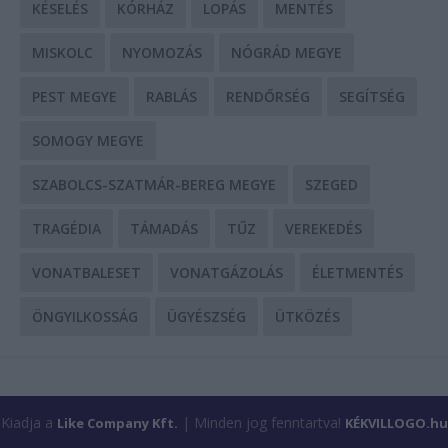
KÉSELÉS
KÓRHÁZ
LOPÁS
MENTÉS
MISKOLC
NYOMOZÁS
NÓGRÁD MEGYE
PEST MEGYE
RABLÁS
RENDŐRSÉG
SEGÍTSÉG
SOMOGY MEGYE
SZABOLCS-SZATMÁR-BEREG MEGYE
SZEGED
TRAGÉDIA
TÁMADÁS
TŰZ
VEREKEDÉS
VONATBALESET
VONATGÁZOLÁS
ÉLETMENTÉS
ÖNGYILKOSSÁG
ÜGYÉSZSÉG
ÜTKÖZÉS
Kiadja a
| Minden jog fenntartva!
Like Company Kft.
KÉKVILLOGO.hu