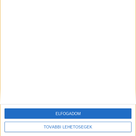
szállították. Úgy értesültünk, hogy végül nem
sérült meg súlyosan.
Gyermek volt a Kiában
A Kiában egy férfi és gyermeke utazott, a Volvot
egy középkorú férfi vezette, ahogy a kamiont is,
szerencsére egyikük sem sérült meg a
többszörös ütközés során.
Gyorsan kiértek a tűzoltók és a mentők
ELFOGADOM
TOVÁBBI LEHETŐSÉGEK