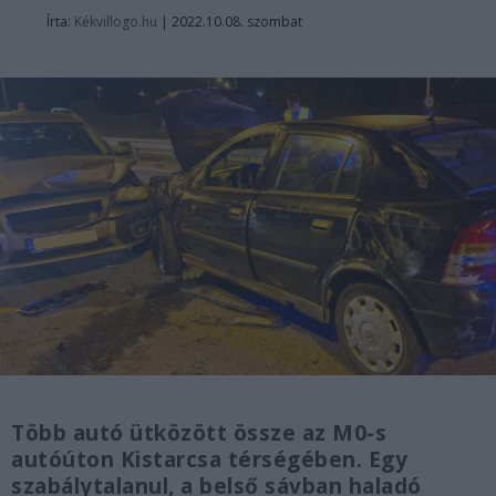
Írta:
Kékvillogo.hu
|
2022.10.08. szombat
Több autó ütközött össze az M0-s
autóúton Kistarcsa térségében. Egy
szabálytalanul, a belső sávban haladó