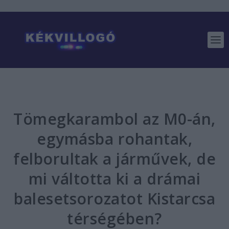
Tömegkarambol az M0-án,
egymásba rohantak,
felborultak a járművek, de
mi váltotta ki a drámai
balesetsorozatot Kistarcsa
térségében?