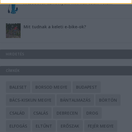
A csőbúvár szivattyúk: mit kell tudni róluk?
Mit tudnak a keleti e-bike-ok?
HIRDETÉS
CÍMKÉK
BALESET
BORSOD MEGYE
BUDAPEST
BÁCS-KISKUN MEGYE
BÁNTALMAZÁS
BÖRTÖN
CSALÁD
CSALÁS
DEBRECEN
DROG
ELFOGÁS
ELTŰNT
ERŐSZAK
FEJÉR MEGYE