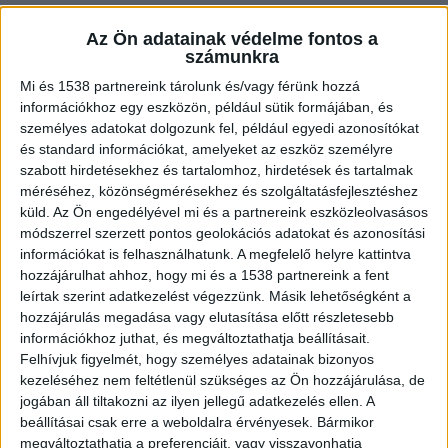
Az Ön adatainak védelme fontos a
számunkra
Bombariadó Tatabányán
Mi és 1538 partnereink tárolunk és/vagy férünk hozzá
Ismeretlen telefonáló tett bejelentést február 1-
információkhoz egy eszközön, például sütik formájában, és
jén, szombaton délelőtt arról, hogy a tatabányai
személyes adatokat dolgozunk fel, például egyedi azonosítókat
és standard információkat, amelyeket az eszköz személyre
pláza épületében bomba van. A fenyegetés miatt
szabott hirdetésekhez és tartalomhoz, hirdetések és tartalmak
a rendőrség nagy erőkkel vonult ki a helyszínre. A
méréséhez, közönségmérésekhez és szolgáltatásfejlesztéshez
küld.
Az Ön engedélyével mi és a partnereink eszközleolvasásos
Vértes Centert kiürítették a bombariadó miatt.
A
módszerrel szerzett pontos geolokációs adatokat és azonosítási
Kékvillogó legfrissebb híreit ide kattintva éred el!
információkat is felhasználhatunk. A megfelelő helyre kattintva
A Facebookon már 341 ezernél is többen
hozzájárulhat ahhoz, hogy mi és a 1538 partnereink a fent
leírtak szerint adatkezelést végezzünk. Másik lehetőségként a
követnek minket.
hozzájárulás megadása vagy elutasítása előtt részletesebb
információkhoz juthat, és megváltoztathatja beállításait.
Felhívjuk figyelmét, hogy személyes adatainak bizonyos
kezeléséhez nem feltétlenül szükséges az Ön hozzájárulása, de
jogában áll tiltakozni az ilyen jellegű adatkezelés ellen. A
beállításai csak erre a weboldalra érvényesek. Bármikor
megváltoztathatja a preferenciáit, vagy visszavonhatja