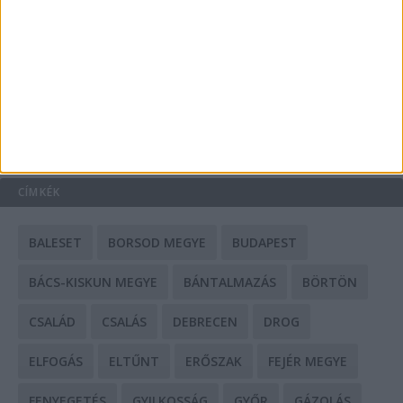
Mit tudnak a keleti e-bike-ok?
HIRDETÉS
CÍMKÉK
BALESET
BORSOD MEGYE
BUDAPEST
BÁCS-KISKUN MEGYE
BÁNTALMAZÁS
BÖRTÖN
CSALÁD
CSALÁS
DEBRECEN
DROG
ELFOGÁS
ELTŰNT
ERŐSZAK
FEJÉR MEGYE
FENYEGETÉS
GYILKOSSÁG
GYŐR
GÁZOLÁS