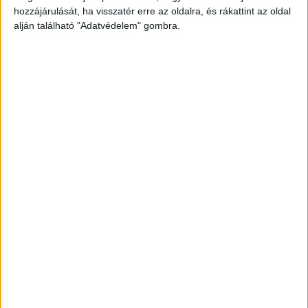
hozzájárulását, ha visszatér erre az oldalra, és rákattint az oldal
alján található "Adatvédelem" gombra.
Átvizsgálják az épületet
A hatóságok jelenleg is végzik a szükséges
intézkedéseket, zajlik az épület teljeskörű
átvizsgálása. Mint azt a város is
közölte
, a
lakosság biztonsága érdekében minden
szükséges lépést megtesznek, és a várhatóan
néhány órán belül befejeződő ellenőrzések után