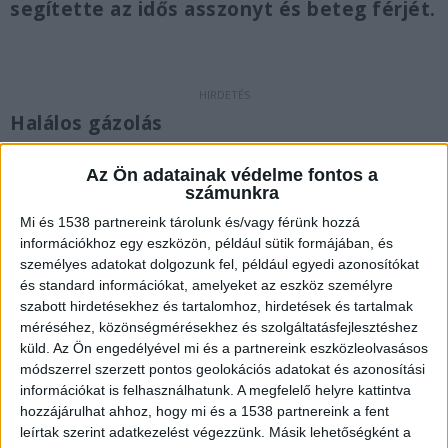
segítette az idős asszonyt és beteg férjét.
Halálos gázolás
Egy tolató kenyereskocsi október 30-án halálra
Az Ön adatainak védelme fontos a
gázolt a saját háza előtt egy 76 éves asszonyt a
számunkra
Veszprém megyei Papkeszin. Az idős asszony
Mi és 1538 partnereink tárolunk és/vagy férünk hozzá
információkhoz egy eszközön, például sütik formájában, és
olyan súlyos sérüléseket szenvedett, hogy a
személyes adatokat dolgozunk fel, például egyedi azonosítókat
helyszínen meghalt.
és standard információkat, amelyeket az eszköz személyre
szabott hirdetésekhez és tartalomhoz, hirdetések és tartalmak
méréséhez, közönségmérésekhez és szolgáltatásfejlesztéshez
küld.
Az Ön engedélyével mi és a partnereink eszközleolvasásos
módszerrel szerzett pontos geolokációs adatokat és azonosítási
információkat is felhasználhatunk. A megfelelő helyre kattintva
hozzájárulhat ahhoz, hogy mi és a 1538 partnereink a fent
leírtak szerint adatkezelést végezzünk. Másik lehetőségként a