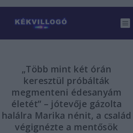
„Több mint két órán
keresztül próbálták
megmenteni édesanyám
életét” – jótevője gázolta
halálra Marika nénit, a család
végignézte a mentősök