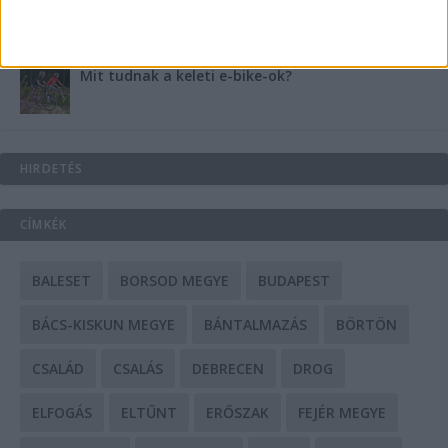
Mit tudnak a keleti e-bike-ok?
HIRDETÉS
CÍMKÉK
BALESET
BORSOD MEGYE
BUDAPEST
BÁCS-KISKUN MEGYE
BÁNTALMAZÁS
BÖRTÖN
CSALÁD
CSALÁS
DEBRECEN
DROG
ELFOGÁS
ELTŰNT
ERŐSZAK
FEJÉR MEGYE