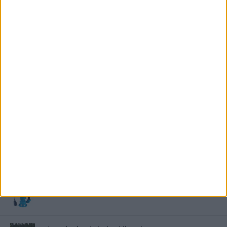
Saunier Duval gázkazán karbantartása a tél előtt –
Hogyan készüljünk fel a hóra és fagyra?
FRISS TÁMOGATÓI TARTALOM
Miért fáj gyakrabban a nők csípője? – A válasz a
medencében rejlik
B-vitamin komplex és folsav: szükséged van rá?
Energiát függetlenül: szigetüzemű megoldások
A csőbúvár szivattyúk: mit kell tudni róluk?