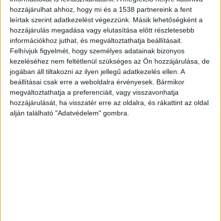
hozzájárulhat ahhoz, hogy mi és a 1538 partnereink a fent
leírtak szerint adatkezelést végezzünk. Másik lehetőségként a
hozzájárulás megadása vagy elutasítása előtt részletesebb
információkhoz juthat, és megváltoztathatja beállításait.
Felhívjuk figyelmét, hogy személyes adatainak bizonyos
kezeléséhez nem feltétlenül szükséges az Ön hozzájárulása, de
jogában áll tiltakozni az ilyen jellegű adatkezelés ellen. A
beállításai csak erre a weboldalra érvényesek. Bármikor
megváltoztathatja a preferenciáit, vagy visszavonhatja
hozzájárulását, ha visszatér erre az oldalra, és rákattint az oldal
alján található "Adatvédelem" gombra.
Mentőhelikopter a helyszínen
Az egyik kamion az oldalára borult a karambol
után. A győri és a pannonhalmi hivatásos
tűzoltók mellett a Győr-Moson-Sopron