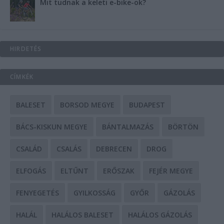
Mit tudnak a keleti e-bike-ok?
HIRDETÉS
CÍMKÉK
BALESET
BORSOD MEGYE
BUDAPEST
BÁCS-KISKUN MEGYE
BÁNTALMAZÁS
BÖRTÖN
CSALÁD
CSALÁS
DEBRECEN
DROG
ELFOGÁS
ELTŰNT
ERŐSZAK
FEJÉR MEGYE
FENYEGETÉS
GYILKOSSÁG
GYŐR
GÁZOLÁS
HALÁL
HALÁLOS BALESET
HALÁLOS GÁZOLÁS