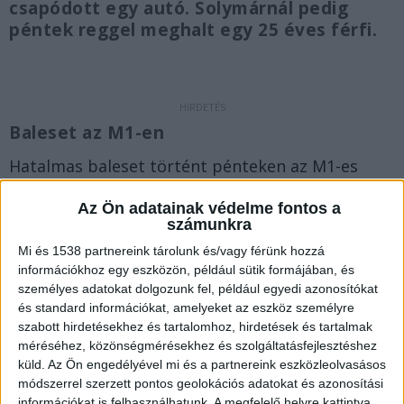
csapódott egy autó. Solymárnál pedig
péntek reggel meghalt egy 25 éves férfi.
Baleset az M1-en
Hatalmas baleset történt pénteken az M1-es
autópálya Budapest felé vezető oldalán, a 101-es
Az Ön adatainak védelme fontos a
kilométernél, Nagyszentjános térségében, ahol
számunkra
négy teherjármű, köztük három nyerges vontató
Mi és 1538 partnereink tárolunk és/vagy férünk hozzá
információkhoz egy eszközön, például sütik formájában, és
és egy pótkocsis kamion ütközött össze – írja a
személyes adatokat dolgozunk fel, például egyedi azonosítókat
katasztrofavedelem.hu.
A Kékvillogó legfrissebb
és standard információkat, amelyeket az eszköz személyre
híreit ide kattintva éred el! A Facebookon már
szabott hirdetésekhez és tartalomhoz, hirdetések és tartalmak
méréséhez, közönségmérésekhez és szolgáltatásfejlesztéshez
341 ezernél is többen követnek minket.
küld.
Az Ön engedélyével mi és a partnereink eszközleolvasásos
módszerrel szerzett pontos geolokációs adatokat és azonosítási
információkat is felhasználhatunk. A megfelelő helyre kattintva