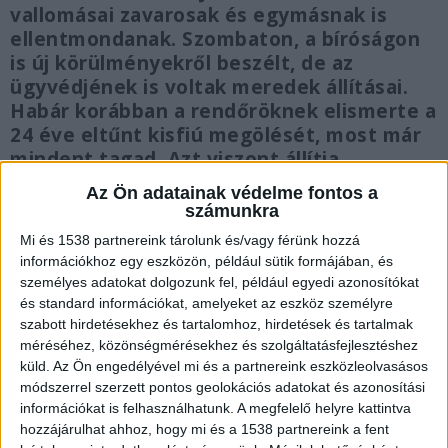
vallomásai zavarosak és egymásnak is
ellentmondanak. Szombaton, a bíróságon
is új körülményekről beszélt, de az
ügyvédjének is voltak meredek állításai.
Habár korábban a rendőröknek elismerte a
24 éve eltűnt kisfiú megölését, most már
mindent tagad. Azt viszont állítja,
gyermekkorában molesztálták a
Az Ön adatainak védelme fontos a
nevelőintézetben felnőtt férfit.
számunkra
Mi és 1538 partnereink tárolunk és/vagy férünk hozzá
információkhoz egy eszközön, például sütik formájában, és
személyes adatokat dolgozunk fel, például egyedi azonosítókat
és standard információkat, amelyeket az eszköz személyre
Több holttestről is tud
szabott hirdetésekhez és tartalomhoz, hirdetések és tartalmak
méréséhez, közönségmérésekhez és szolgáltatásfejlesztéshez
Szombaton, a kecskeméti bíróságon tárgyalták F.
küld.
Az Ön engedélyével mi és a partnereink eszközleolvasásos
János ügyét. Till Tamás megölésével gyanúsított
módszerrel szerzett pontos geolokációs adatokat és azonosítási
információkat is felhasználhatunk. A megfelelő helyre kattintva
férfi, a tárgyalás előtt az ügyvédjének azt
hozzájárulhat ahhoz, hogy mi és a 1538 partnereink a fent