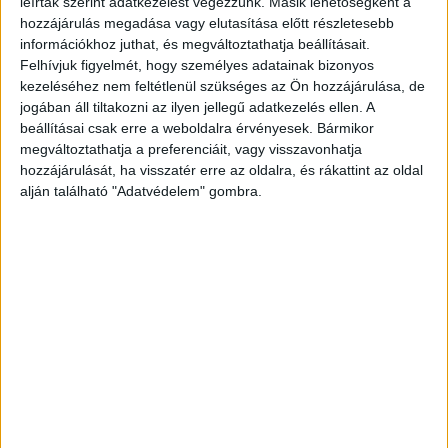
mondta, hogy tudomása van még több
leírtak szerint adatkezelést végezzünk. Másik lehetőségként a
hozzájárulás megadása vagy elutasítása előtt részletesebb
eltüntetett személyről, akiknek a holttestét
információkhoz juthat, és megváltoztathatja beállításait.
elásták, ő pedig pontosan tudja ezeknek a
Felhívjuk figyelmét, hogy személyes adatainak bizonyos
kezeléséhez nem feltétlenül szükséges az Ön hozzájárulása, de
helyszínét. De azok után, hogy neki
jogában áll tiltakozni az ilyen jellegű adatkezelés ellen. A
köszönhetően a 11 éves bajai kisfiú maradványait
beállításai csak erre a weboldalra érvényesek. Bármikor
megtalálták és még „ő került bajba”, már nem
megváltoztathatja a preferenciáit, vagy visszavonhatja
hozzájárulását, ha visszatér erre az oldalra, és rákattint az oldal
fogja segíteni a hatóságok munkáját – írja a
alján található "Adatvédelem" gombra.
Blikk
.
A Kékvillogó legfrissebb híreit ide
kattintva éred el! A Facebookon már 341 ezernél
is többen követnek minket.