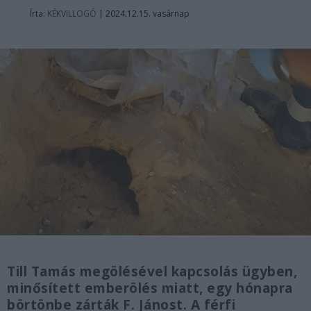
Írta:
KÉKVILLOGÓ
|
2024.12.15. vasárnap
Till Tamás megölésével kapcsolás ügyben,
minősített emberölés miatt, egy hónapra
börtönbe zárták F. Jánost. A férfi