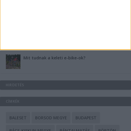
Energiát függetlenül: szigetüzemű megoldások
A csőbúvár szivattyúk: mit kell tudni róluk?
Mit tudnak a keleti e-bike-ok?
HIRDETÉS
CÍMKÉK
BALESET
BORSOD MEGYE
BUDAPEST
BÁCS-KISKUN MEGYE
BÁNTALMAZÁS
BÖRTÖN