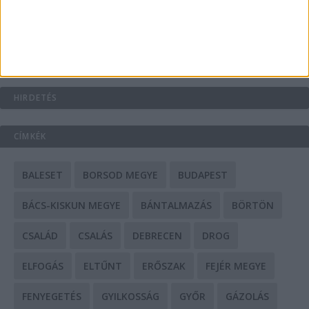
Mit tudnak a keleti e-bike-ok?
HIRDETÉS
CÍMKÉK
BALESET
BORSOD MEGYE
BUDAPEST
BÁCS-KISKUN MEGYE
BÁNTALMAZÁS
BÖRTÖN
CSALÁD
CSALÁS
DEBRECEN
DROG
ELFOGÁS
ELTŰNT
ERŐSZAK
FEJÉR MEGYE
FENYEGETÉS
GYILKOSSÁG
GYŐR
GÁZOLÁS