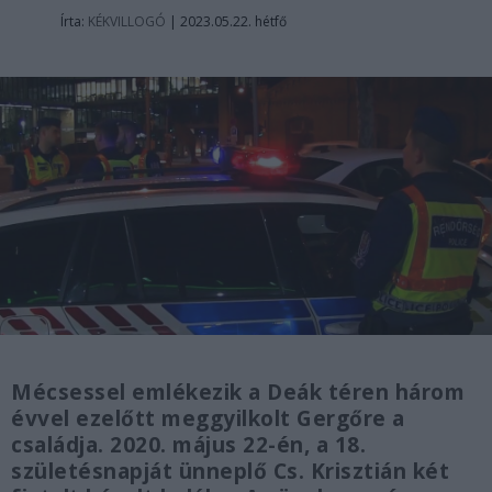
Írta:
KÉKVILLOGÓ
|
2023.05.22. hétfő
Mécsessel emlékezik a Deák téren három
évvel ezelőtt meggyilkolt Gergőre a
családja. 2020. május 22-én, a 18.
születésnapját ünneplő Cs. Krisztián két