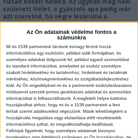
fiatalt késelt halálra. Az ügyben még nem
született ítélet, a gyászoló apa pedig már
azt szeretné, ha végre lezárulna a
rémálom.
Az Ön adatainak védelme fontos a
számunkra
Mi és 1538 partnereink tárolunk és/vagy férünk hozzá
információkhoz egy eszközön, például sütik formájában, és
Elszabadult indulatok
személyes adatokat dolgozunk fel, például egyedi azonosítókat
és standard információkat, amelyeket az eszköz személyre
Cs. Krisztián 2020. május 22-ére virradó éjjel több
szabott hirdetésekhez és tartalomhoz, hirdetések és tartalmak
barátjával a 18. születésnapját ünnepelte.
méréséhez, közönségmérésekhez és szolgáltatásfejlesztéshez
küld.
Az Ön engedélyével mi és a partnereink eszközleolvasásos
Szokásukhoz híven sokat ittak, agresszíven
módszerrel szerzett pontos geolokációs adatokat és azonosítási
viselkedtek. Több fiatalba is belekötöttek, míg
információkat is felhasználhatunk. A megfelelő helyre kattintva
hozzájárulhat ahhoz, hogy mi és a 1538 partnereink a fent
végül a 16 éves Lászlóval, és barátjával, a 21 éves
leírtak szerint adatkezelést végezzünk. Másik lehetőségként a
Gergővel kerültek összetűzésbe.
A Kékvillogó.hu
hozzájárulás megadása vagy elutasítása előtt részletesebb
információkhoz juthat, és megváltoztathatja beállításait.
legfrissebb híreit ide kattintva éred el.
Felhívjuk figyelmét, hogy személyes adatainak bizonyos
kezeléséhez nem feltétlenül szükséges az Ön hozzájárulása, de