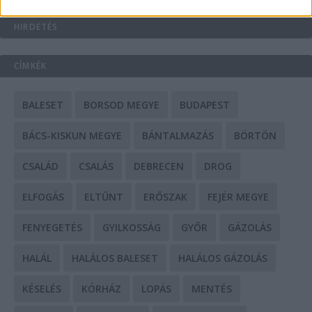
HIRDETÉS
CÍMKÉK
BALESET
BORSOD MEGYE
BUDAPEST
BÁCS-KISKUN MEGYE
BÁNTALMAZÁS
BÖRTÖN
CSALÁD
CSALÁS
DEBRECEN
DROG
ELFOGÁS
ELTŰNT
ERŐSZAK
FEJÉR MEGYE
FENYEGETÉS
GYILKOSSÁG
GYŐR
GÁZOLÁS
HALÁL
HALÁLOS BALESET
HALÁLOS GÁZOLÁS
KÉSELÉS
KÓRHÁZ
LOPÁS
MENTÉS