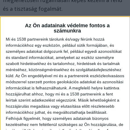
meglehetősen rugalmasan képes kezelni a rend
és a tisztaság fogalmát.
Persze muszáj hangsúlyozni, hogy egyik véglet
Az Ön adatainak védelme fontos a
számunkra
sem a legideálisabb, az arany középút viszont
Mi és 1538 partnereink tárolunk és/vagy férünk hozzá
ebben a témában is járható út lehet. De hogy
információkhoz egy eszközön, például sütik formájában, és
mindenhol ilyen fontos-e a higiénia, és mennyire
személyes adatokat dolgozunk fel, például egyedi azonosítókat
és standard információkat, amelyeket az eszköz személyre
kell komolyan venni? Mai cikkünkben ennek
szabott hirdetésekhez és tartalomhoz, hirdetések és tartalmak
járunk utána.
méréséhez, közönségmérésekhez és szolgáltatásfejlesztéshez
küld.
Az Ön engedélyével mi és a partnereink eszközleolvasásos
módszerrel szerzett pontos geolokációs adatokat és azonosítási
A használati utasítás nem csak egy darab papír!
információkat is felhasználhatunk. A megfelelő helyre kattintva
hozzájárulhat ahhoz, hogy mi és a 1538 partnereink a fent
leírtak szerint adatkezelést végezzünk. Másik lehetőségként a
Bár sokan hajlamosak sutba vágni a használati
hozzájárulás megadása vagy elutasítása előtt részletesebb
utasítást, amikor kicsomagolják a
Pajkos
információkhoz juthat, és megváltoztathatja beállításait.
Felhívjuk figyelmét, hogy személyes adatainak bizonyos
Pajtástól rendelt vibrátort
, mi óva intünk téged
kezeléséhez nem feltétlenül szükséges az Ön hozzájárulása, de
ettől a bakitól.