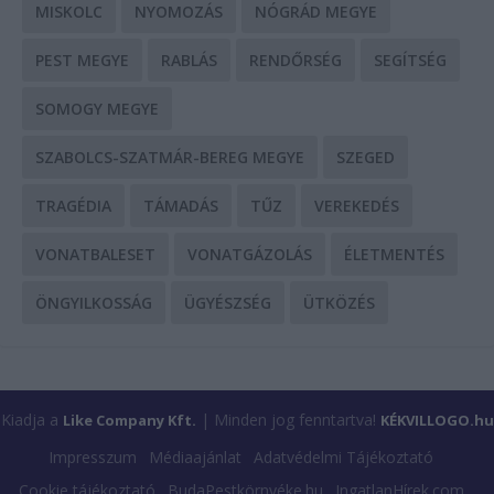
MISKOLC
NYOMOZÁS
NÓGRÁD MEGYE
PEST MEGYE
RABLÁS
RENDŐRSÉG
SEGÍTSÉG
SOMOGY MEGYE
SZABOLCS-SZATMÁR-BEREG MEGYE
SZEGED
TRAGÉDIA
TÁMADÁS
TŰZ
VEREKEDÉS
VONATBALESET
VONATGÁZOLÁS
ÉLETMENTÉS
ÖNGYILKOSSÁG
ÜGYÉSZSÉG
ÜTKÖZÉS
Kiadja a
| Minden jog fenntartva!
Like Company Kft.
KÉKVILLOGO.hu
Impresszum
Médiaajánlat
Adatvédelmi Tájékoztató
Cookie tájékoztató
BudaPestkörnyéke.hu
IngatlanHírek.com