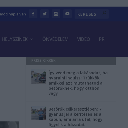
Emőd napja van
HELYSZÍNEK
ÖNVÉDELEM
VIDEO
PR
FRISS CIKKEK
Így védd meg a lakásodat, ha
nyaralni indulsz: Trükkök,
amikkel azt mutathatod a
betörőknek, hogy otthon
vagy
Betörők célkeresztjében: 7
gyanús jel a kerítésen és a
kapun, ami arra utal, hogy
figyelik a házadat