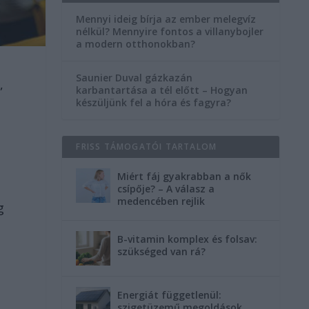
Mennyi ideig bírja az ember melegvíz
nélkül? Mennyire fontos a villanybojler
a modern otthonokban?
Saunier Duval gázkazán
,
karbantartása a tél előtt – Hogyan
készüljünk fel a hóra és fagyra?
FRISS TÁMOGATÓI TARTALOM
Miért fáj gyakrabban a nők
csípője? – A válasz a
medencében rejlik
g
B-vitamin komplex és folsav:
szükséged van rá?
Energiát függetlenül:
szigetüzemű megoldások