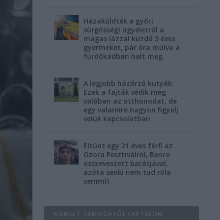
Hazaküldték a győri
sürgősségi ügyeletről a
magas lázzal küzdő 3 éves
gyermeket, pár óra múlva a
fürdőkádban halt meg
A legjobb házőrző kutyák:
Ezek a fajták védik meg
valóban az otthonodat, de
egy valamire nagyon figyelj
velük kapcsolatban
Eltűnt egy 21 éves férfi az
Ozora Fesztiválról, Bence
összeveszett barátjával,
azóta senki nem tud róla
semmit
KIEMELT TÁMOGATÓI TARTALOM