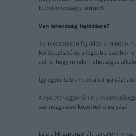
kulcsfontosságú tényező.
Van lehetőség fejlődésre?
Természetesen fejlődésre minden mu
korlátozható és a legtöbb esetben el
azt is, hogy minden lehetséges alka
Így egyre több munkakör pályázhatóvá
A nyitott vagyonőri munkalehetősége
szemezgessen közöttük a pályázó.
Ez a cikk szponzorált tartalom, megr