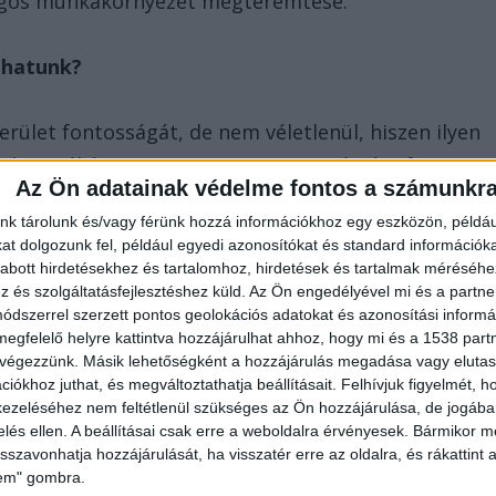
ságos munkakörnyezet megteremtése.
zhatunk?
rület fontosságát, de nem véletlenül, hiszen ilyen
r környékén. Nem annyira az ipar számára fontos
Az Ön adatainak védelme fontos a számunkr
ntartásában annál inkább. A feladatkörök is ennek
nk tárolunk és/vagy férünk hozzá információkhoz egy eszközön, példáu
lis őrszolgálatot kíván.
t dolgozunk fel, például egyedi azonosítókat és standard információk
abott hirdetésekhez és tartalomhoz, hirdetések és tartalmak méréséhe
és szolgáltatásfejlesztéshez küld.
Az Ön engedélyével mi és a partne
en a legjellemzőbb munkakör a munkaterület
dszerrel szerzett pontos geolokációs adatokat és azonosítási informác
ség lehet ki-, és beléptetésre is. Az időszakos
megfelelő helyre kattintva hozzájárulhat ahhoz, hogy mi és a 1538 partne
rolható, ami szintén szokásos pozíciónak mondható.
 végezzünk. Másik lehetőségként a hozzájárulás megadása vagy elutasí
iókhoz juthat, és megváltoztathatja beállításait.
Felhívjuk figyelmét, 
ezeléséhez nem feltétlenül szükséges az Ön hozzájárulása, de jogában 
 városban és a környékén, ami minden szempontból
zelés ellen. A beállításai csak erre a weboldalra érvényesek. Bármikor m
isszavonhatja hozzájárulását, ha visszatér erre az oldalra, és rákattint a
elő biztonság megteremtése nem csak egy kötelező
lem" gombra.
kodhat a gördülékeny munkamenetről és a