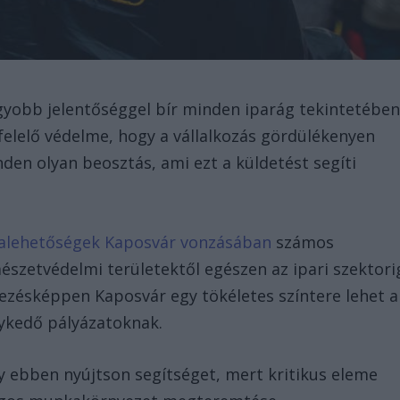
yobb jelentőséggel bír minden iparág tekintetében
elelő védelme, hogy a vállalkozás gördülékenyen
en olyan beosztás, ami ezt a küldetést segíti
alehetőségek Kaposvár vonzásában
számos
mészetvédelmi területektől egészen az ipari szektori
kezésképpen Kaposvár egy tökéletes színtere lehet a
ykedő pályázatoknak.
gy ebben nyújtson segítséget, mert kritikus eleme