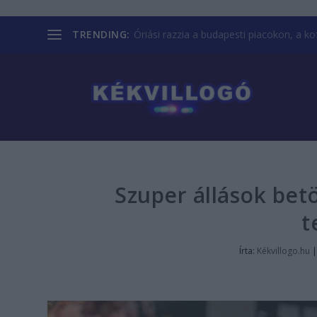
TRENDING:
Óriási razzia a budapesti piacokon, a kofá
Szuper állások bet
t
Írta:
Kékvillogo.hu