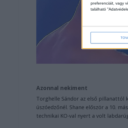
preferenciáit, vagy v
található "Adatvéde
TOV
Azonnal nekiment
Torghelle Sándor az első pillanattól
úszóedzőnél. Shane először a 10. máso
technikai KO-val nyert a volt labdarú