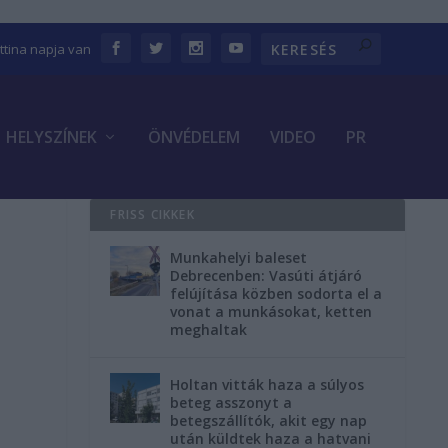
ettina napja van
HELYSZÍNEK
ÖNVÉDELEM
VIDEO
PR
FRISS CIKKEK
Munkahelyi baleset
Debrecenben: Vasúti átjáró
felújítása közben sodorta el a
vonat a munkásokat, ketten
meghaltak
Holtan vitták haza a súlyos
beteg asszonyt a
betegszállítók, akit egy nap
után küldtek haza a hatvani