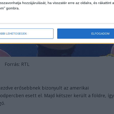
isszavonhatja hozzájárulását, ha visszatér erre az oldalra, és rákattint a
lem" gombra.
ÁBBI LEHETŐSÉGEK
ELFOGADOM
Forrás: RTL
 kezdve erősebbnek bizonyult az amerikai
dpercben esett el. Majd kétszer került a földre, íg
gó.