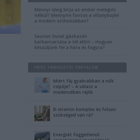
Mennyi ideig bírja az ember melegvíz
nélkül? Mennyire fontos a villanybojler
a modern otthonokban?
Saunier Duval gázkazán
karbantartása a tél előtt – Hogyan
készüljünk fel a hóra és fagyra?
FRISS TÁMOGATÓI TARTALOM
Miért fáj gyakrabban a nők
csípője? – A válasz a
medencében rejlik
B-vitamin komplex és folsav:
szükséged van rá?
Energiát függetlenül: