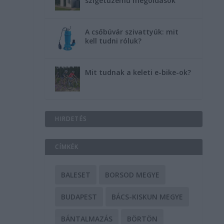
szigetüzemű megoldások
A csőbúvár szivattyúk: mit
kell tudni róluk?
Mit tudnak a keleti e-bike-ok?
HIRDETÉS
CÍMKÉK
BALESET
BORSOD MEGYE
BUDAPEST
BÁCS-KISKUN MEGYE
BÁNTALMAZÁS
BÖRTÖN