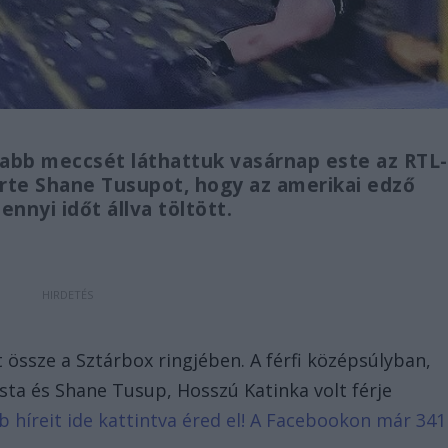
abb meccsét láthattuk vasárnap este az RTL-
rte Shane Tusupot, hogy az amerikai edző
nnyi időt állva töltött.
össze a Sztárbox ringjében. A férfi középsúlyban,
ista és Shane Tusup, Hosszú Katinka volt férje
bb híreit ide kattintva éred el! A Facebookon már 341