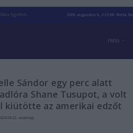
kra figyeltek...
2026. augusztus 6., 2:23:09
- Berta, B
FRISS
lle Sándor egy perc alatt
adlóra Shane Tusupot, a volt
l kiütötte az amerikai edzőt
2024.09.22. vasárnap