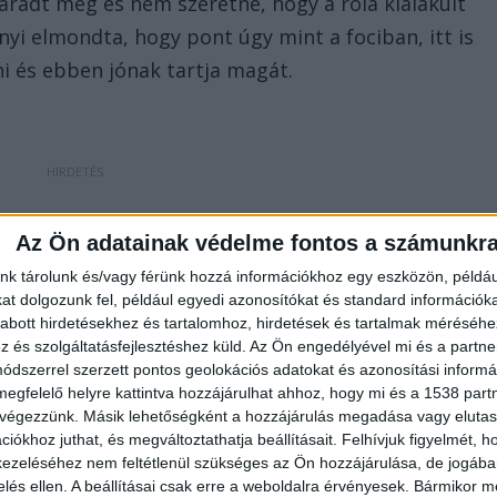
adt meg és nem szeretné, hogy a róla kialakult
yi elmondta, hogy pont úgy mint a fociban, itt is
lni és ebben jónak tartja magát.
Az Ön adatainak védelme fontos a számunkr
nk tárolunk és/vagy férünk hozzá információkhoz egy eszközön, példáu
t dolgozunk fel, például egyedi azonosítókat és standard információk
abott hirdetésekhez és tartalomhoz, hirdetések és tartalmak méréséhe
és szolgáltatásfejlesztéshez küld.
Az Ön engedélyével mi és a partne
dszerrel szerzett pontos geolokációs adatokat és azonosítási informác
megfelelő helyre kattintva hozzájárulhat ahhoz, hogy mi és a 1538 partne
 végezzünk. Másik lehetőségként a hozzájárulás megadása vagy elutasí
iókhoz juthat, és megváltoztathatja beállításait.
Felhívjuk figyelmét, 
ezeléséhez nem feltétlenül szükséges az Ön hozzájárulása, de jogában 
zelés ellen. A beállításai csak erre a weboldalra érvényesek. Bármikor m