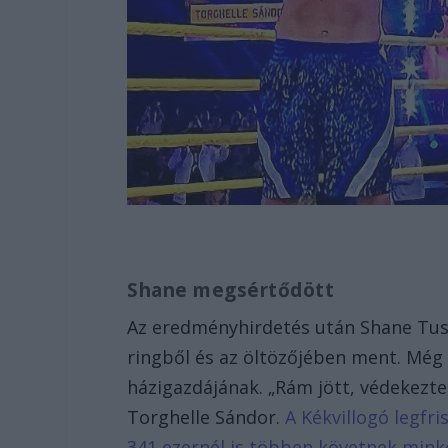
Shane megsértődött
Az eredményhirdetés után Shane Tus
ringből és az öltözőjében ment. Még
házigazdájának. „Rám jött, védekezte
Torghelle Sándor.
A Kékvillogó legfri
341 ezernél is többen követnek mink