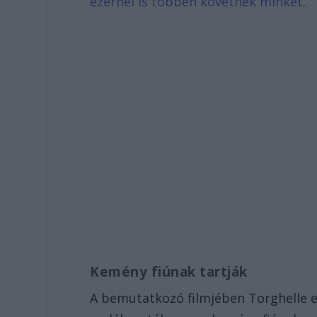
ezernél is többen követnek minket.
Kemény fiúnak tartják
A bemutatkozó filmjében Torghelle 