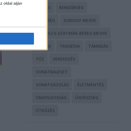
z oldal alján
RABLÁS
RENDŐRSÉG
SEGÍTSÉG
SOMOGY MEGYE
SZABOLCS-SZATMÁR-BEREG MEGYE
SZEGED
TRAGÉDIA
TÁMADÁS
TŰZ
VEREKEDÉS
VONATBALESET
VONATGÁZOLÁS
ÉLETMENTÉS
ÖNGYILKOSSÁG
ÜGYÉSZSÉG
y
ÜTKÖZÉS