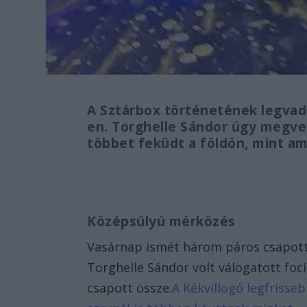
A Sztárbox történetének legvad
en. Torghelle Sándor úgy megve
többet feküdt a földön, mint ame
Középsúlyú mérközés
Vasárnap ismét három páros csapott 
Torghelle Sándor volt válogatott foc
csapott össze.
A Kékvillogó legfrisse