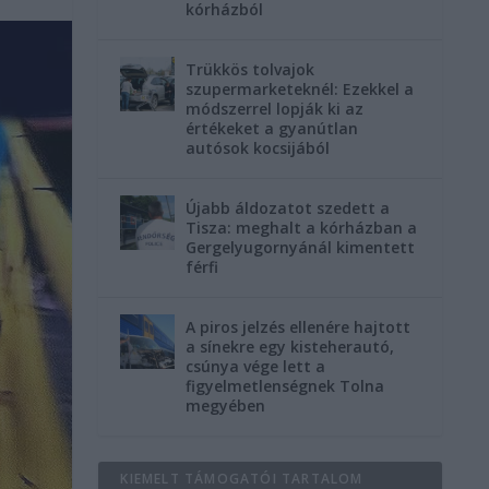
kórházból
Trükkös tolvajok
szupermarketeknél: Ezekkel a
módszerrel lopják ki az
értékeket a gyanútlan
autósok kocsijából
Újabb áldozatot szedett a
Tisza: meghalt a kórházban a
Gergelyugornyánál kimentett
férfi
A piros jelzés ellenére hajtott
a sínekre egy kisteherautó,
csúnya vége lett a
figyelmetlenségnek Tolna
megyében
KIEMELT TÁMOGATÓI TARTALOM