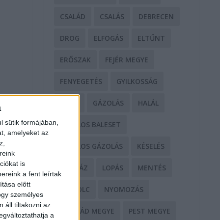
CSALÁD
CSALÁS
DEBRECEN
DROG
ELFOGÁS
ELTŰNT
ERŐSZAK
FEJÉR MEGYE
FENYEGETÉS
GYILKOSSÁG
GYŐR
GÁZOLÁS
HALÁL
a
l sütik formájában,
HALÁLOS BALESET
at, amelyeket az
z,
HALÁLOS GÁZOLÁS
KÉSELÉS
reink
iókat is
KÓRHÁZ
LOPÁS
MENTÉS
reink a fent leírtak
tása előtt
MISKOLC
NYOMOZÁS
hogy személyes
áll tiltakozni az
NÓGRÁD MEGYE
PEST MEGYE
egváltoztathatja a