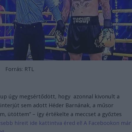
Forrás: RTL
up úgy megsértődött, hogy azonnal kivonult a
 interjút sem adott Héder Barnának, a műsor
m, ütöttem” – így értékelte a meccset a győztes
ssebb híreit ide kattintva éred el! A Facebookon már
et.