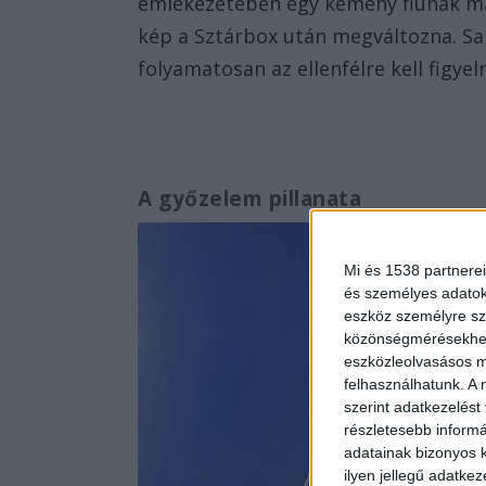
emlékezetében egy kemény fiúnak mar
kép a Sztárbox után megváltozna. San
folyamatosan az ellenfélre kell figye
A győzelem pillanata
Mi és 1538 partnerei
és személyes adatoka
eszköz személyre sz
közönségmérésekhez 
eszközleolvasásos mó
felhasználhatunk. A 
szerint adatkezelést
részletesebb informác
adatainak bizonyos k
ilyen jellegű adatke