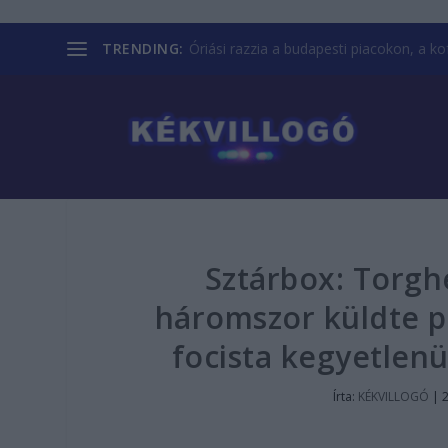
TRENDING:
Óriási razzia a budapesti piacokon, a kofá
Sztárbox: Torghe
háromszor küldte p
focista kegyetlenü
Írta:
KÉKVILLOGÓ
|