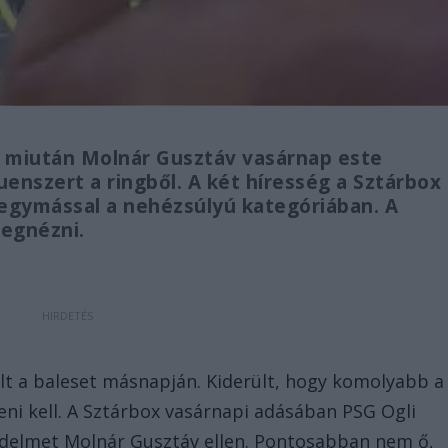
, miután Molnár Gusztáv vasárnap este
luenszert a ringből. A két híresség a Sztárbox
gymással a nehézsúlyú kategóriában. A
egnézni.
lt a baleset másnapján. Kiderült, hogy komolyabb a
ni kell. A Sztárbox vasárnapi adásában PSG Ogli
zdelmet Molnár Gusztáv ellen. Pontosabban nem ő,