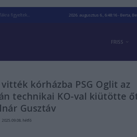
kra figyeltek...
2026. augusztus 6., 6:48:17
- Berta, B
FRISS
vitték kórházba PSG Oglit az
án technikai KO-val kiütötte ő
lnár Gusztáv
|
2025.09.08. hétfő