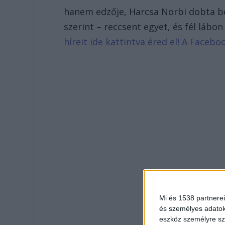
hanem edzője, Harcsa Norbi dobta be 
szerint – reccsent egyet, és fél lábon
híreit ide kattintva éred el! A Face
Mi és 1538 partnerei
és személyes adatoka
eszköz személyre sz