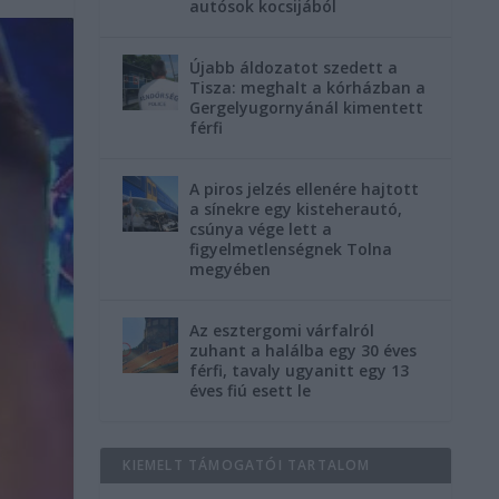
autósok kocsijából
Újabb áldozatot szedett a
Tisza: meghalt a kórházban a
Gergelyugornyánál kimentett
férfi
A piros jelzés ellenére hajtott
a sínekre egy kisteherautó,
csúnya vége lett a
figyelmetlenségnek Tolna
megyében
Az esztergomi várfalról
zuhant a halálba egy 30 éves
férfi, tavaly ugyanitt egy 13
éves fiú esett le
KIEMELT TÁMOGATÓI TARTALOM