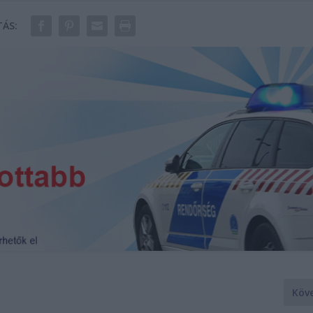
ÁS:
Köv