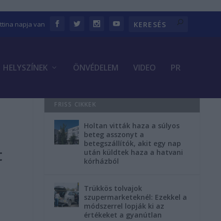
ettina napja van
HELYSZÍNEK
ÖNVÉDELEM
VIDEO
PR
FRISS CIKKEK
Holtan vitták haza a súlyos
beteg asszonyt a
betegszállítók, akit egy nap
t
után küldtek haza a hatvani
kórházból
Trükkös tolvajok
szupermarketeknél: Ezekkel a
módszerrel lopják ki az
értékeket a gyanútlan