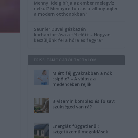
Mennyi ideig bírja az ember melegvíz
nélkül? Mennyire fontos a villanybojler
a modern otthonokban?
Saunier Duval gázkazán
karbantartása a tél előtt – Hogyan
készüljünk fel a hóra és fagyra?
FRISS TÁMOGATÓI TARTALOM
Miért fáj gyakrabban a nők
csípője? – A válasz a
medencében rejlik
B-vitamin komplex és folsav:
szükséged van rá?
Energiát függetlenül:
szigetüzemű megoldások