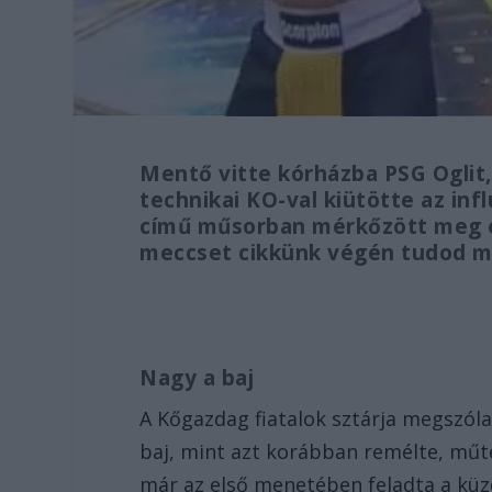
Mentő vitte kórházba PSG Oglit
technikai KO-val kiütötte az inf
című műsorban mérkőzött meg e
meccset cikkünk végén tudod m
Nagy a baj
A Kőgazdag fiatalok sztárja megszóla
baj, mint azt korábban remélte, műte
már az első menetében feladta a kü