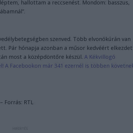
raléptem, hallottam a reccsenést. Mondom: basszus,
 lábamnál”.
nvedélybetegségben szenved. Több elvonókúrán van
sett. Pár hónapja azonban a műsor kedvéért elkezdet
után most a középdöntőre készül.
A Kékvillogó
d el! A Facebookon már 341 ezernél is többen követne
 – Forrás: RTL