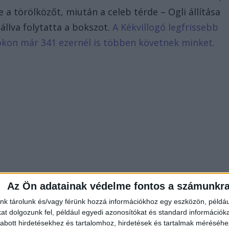
a törölközőt, miután a celeb térde – Ogli állítása
 állva folytatta a bokszot.
A Kékvillogó legfrissebb
bookon már 341 ezernél is többen követnek minket.
Az Ön adatainak védelme fontos a számunkr
nk tárolunk és/vagy férünk hozzá információkhoz egy eszközön, példáu
t dolgozunk fel, például egyedi azonosítókat és standard információk
abott hirdetésekhez és tartalomhoz, hirdetések és tartalmak méréséhe