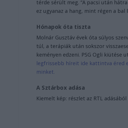
térde sérült meg. “A pacsi után hát
ez ugyanaz a hang, mint régen a bal
Hónapok óta tiszta
Molnár Gusztáv évek óta súlyos sze
túl, a terápiák után sokszor visszae
keményen edzeni. PSG Ogli kiütése 
legfrissebb híreit ide kattintva ére
minket.
A Sztárbox adása
Kiemelt kép: részlet az RTL adásából