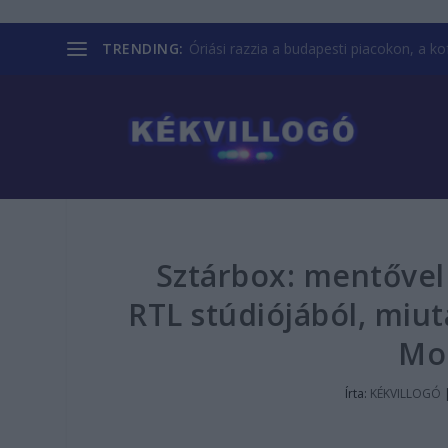
TRENDING:
Óriási razzia a budapesti piacokon, a kofá
Sztárbox: mentővel 
RTL stúdiójából, miut
Mo
Írta:
KÉKVILLOGÓ