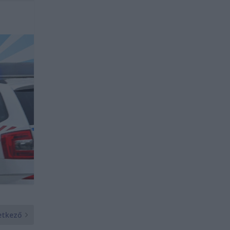
etkező