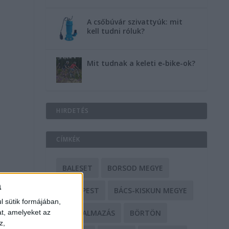
A csőbúvár szivattyúk: mit
kell tudni róluk?
Mit tudnak a keleti e-bike-ok?
HIRDETÉS
CÍMKÉK
BALESET
BORSOD MEGYE
a
BUDAPEST
BÁCS-KISKUN MEGYE
l sütik formájában,
at, amelyeket az
BÁNTALMAZÁS
BÖRTÖN
z,