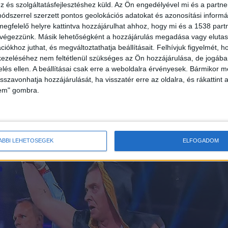
és szolgáltatásfejlesztéshez küld.
Az Ön engedélyével mi és a partne
dszerrel szerzett pontos geolokációs adatokat és azonosítási informác
tották el a Kőgazdag fiatalok sztárját a Sztárbox
megfelelő helyre kattintva hozzájárulhat ahhoz, hogy mi és a 1538 partne
 végezzünk. Másik lehetőségként a hozzájárulás megadása vagy elutasí
s után rögtön jött egy ismerősöm a saját
iókhoz juthat, és megváltoztathatja beállításait.
Felhívjuk figyelmét, 
ált, és sajnos elszakadt a jobb térdemben az elüls
ezeléséhez nem feltétlenül szükséges az Ön hozzájárulása, de jogában 
zelés ellen. A beállításai csak erre a weboldalra érvényesek. Bármikor m
 mondta, műteni kellene, de nem muszáj. Ha nem
isszavonhatja hozzájárulását, ha visszatér erre az oldalra, és rákattint a
et magától” – nyilatkozta Ogli az
rtl.hu
-nak.
lem" gombra.
ÁBBI LEHETŐSÉGEK
ELFOGADOM
közőt