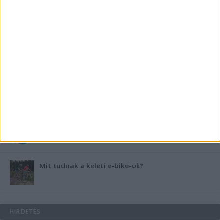
Miért fáj gyakrabban a nők csípője? – A válasz a
medencében rejlik
B-vitamin komplex és folsav: szükséged van rá?
Energiát függetlenül: szigetüzemű megoldások
A csőbúvár szivattyúk: mit kell tudni róluk?
Mit tudnak a keleti e-bike-ok?
HIRDETÉS