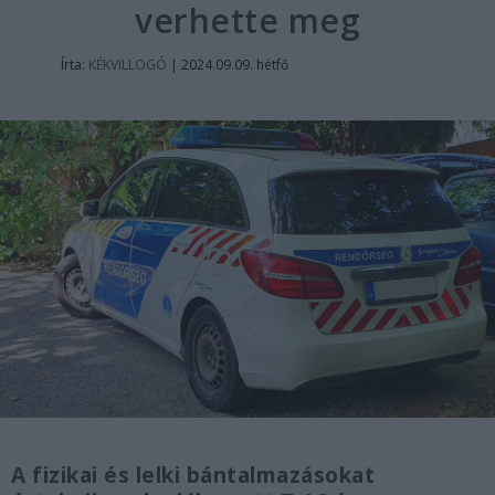
verhette meg
Írta:
KÉKVILLOGÓ
|
2024.09.09. hétfő
A fizikai és lelki bántalmazásokat