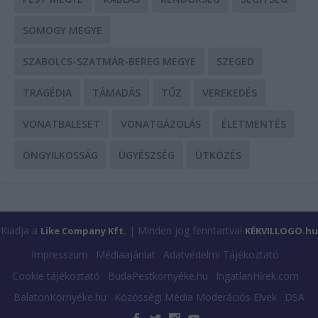
SOMOGY MEGYE
SZABOLCS-SZATMÁR-BEREG MEGYE
SZEGED
TRAGÉDIA
TÁMADÁS
TŰZ
VEREKEDÉS
VONATBALESET
VONATGÁZOLÁS
ÉLETMENTÉS
ÖNGYILKOSSÁG
ÜGYÉSZSÉG
ÜTKÖZÉS
Kiadja a
| Minden jog fenntartva!
Like Company Kft.
KÉKVILLOGO.hu
Impresszum
Médiaajánlat
Adatvédelmi Tájékoztató
Cookie tájékoztató
BudaPestkörnyéke.hu
IngatlanHírek.com
BalatonKörnyéke.hu
Közösségi Média Moderációs Elvek
DSA