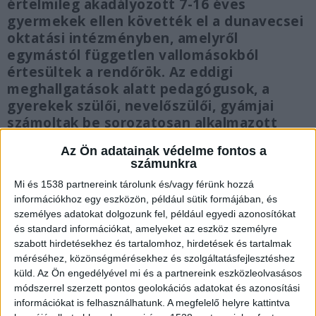
értelmileg akadályozott 7-16 éves
gyermekek ellen követték el a dunavecsei
oktatási intézményben, amelyről
egymástól független vallomásokból
értesültek a rendőrök. Az eddigi
meghallgatások alatt pedagógusok, a
gyerekek szülői, nevelőszülői, gyámjai
számoltak be sorozatosan alkalmazott
fizikai erőszakról.
Az Ön adatainak védelme fontos a
számunkra
Mi és 1538 partnereink tárolunk és/vagy férünk hozzá
információkhoz egy eszközön, például sütik formájában, és
személyes adatokat dolgozunk fel, például egyedi azonosítókat
5 éve nevezték ki az igazgatót
és standard információkat, amelyeket az eszköz személyre
szabott hirdetésekhez és tartalomhoz, hirdetések és tartalmak
Több gyereket is meghallgattak már, a tanúk
méréséhez, közönségmérésekhez és szolgáltatásfejlesztéshez
valamennyien az intézmény vezetőjét nevezték
küld.
Az Ön engedélyével mi és a partnereink eszközleolvasásos
meg elkövetőként. A Magyar Narancs úgy tudja,
módszerrel szerzett pontos geolokációs adatokat és azonosítási
információkat is felhasználhatunk. A megfelelő helyre kattintva
van olyan bántalmazott gyermek, aki az