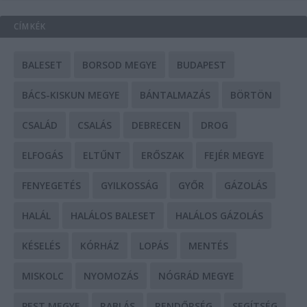
CÍMKÉK
BALESET
BORSOD MEGYE
BUDAPEST
BÁCS-KISKUN MEGYE
BÁNTALMAZÁS
BÖRTÖN
CSALÁD
CSALÁS
DEBRECEN
DROG
ELFOGÁS
ELTŰNT
ERŐSZAK
FEJÉR MEGYE
FENYEGETÉS
GYILKOSSÁG
GYŐR
GÁZOLÁS
HALÁL
HALÁLOS BALESET
HALÁLOS GÁZOLÁS
KÉSELÉS
KÓRHÁZ
LOPÁS
MENTÉS
MISKOLC
NYOMOZÁS
NÓGRÁD MEGYE
PEST MEGYE
RABLÁS
RENDŐRSÉG
SEGÍTSÉG