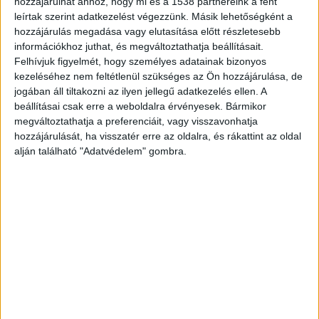
hozzájárulhat ahhoz, hogy mi és a 1538 partnereink a fent
elszenvedett erőszak miatt nem mer az iskolába
leírtak szerint adatkezelést végezzünk. Másik lehetőségként a
hozzájárulás megadása vagy elutasítása előtt részletesebb
járni. A dunavecsei EGYMI-ben öt évvel ezelőtt
információkhoz juthat, és megváltoztathatja beállításait.
váltottak vezetőt, akkor az ott már hosszú ideje
Felhívjuk figyelmét, hogy személyes adatainak bizonyos
kezeléséhez nem feltétlenül szükséges az Ön hozzájárulása, de
dolgozó L. M.-et nevezték ki az iskola élére.
A
jogában áll tiltakozni az ilyen jellegű adatkezelés ellen. A
Kékvillogó legfrissebb híreit ide kattintva éred el!
beállításai csak erre a weboldalra érvényesek. Bármikor
A Facebookon már 341 ezernél is többen
megváltoztathatja a preferenciáit, vagy visszavonhatja
hozzájárulását, ha visszatér erre az oldalra, és rákattint az oldal
követnek minket.
alján található "Adatvédelem" gombra.