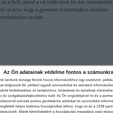
az a férfi, akivel a nő több mint tíz éve ismerkedett
te rá arra, hogy a gyereket is bevonják a szerelmi
rtóztatásban tartják.
Az Ön adatainak védelme fontos a számunkr
nk tárolunk és/vagy férünk hozzá információkhoz egy eszközön, példáu
t dolgozunk fel, például egyedi azonosítókat és standard információk
abott hirdetésekhez és tartalomhoz, hirdetések és tartalmak méréséhe
és szolgáltatásfejlesztéshez küld.
Az Ön engedélyével mi és a partne
dszerrel szerzett pontos geolokációs adatokat és azonosítási informác
megfelelő helyre kattintva hozzájárulhat ahhoz, hogy mi és a 1538 partne
 végezzünk. Másik lehetőségként a hozzájárulás megadása vagy elutasí