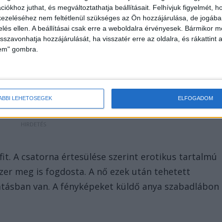
iókhoz juthat, és megváltoztathatja beállításait.
Felhívjuk figyelmét, 
 kétgyermekes édesanya, akivel a férfi szintén intim
ezeléséhez nem feltétlenül szükséges az Ön hozzájárulása, de jogában 
zelés ellen. A beállításai csak erre a weboldalra érvényesek. Bármikor m
ikerrel a gyerekeknél, arra kérte az anyát, hogy
isszavonhatja hozzájárulását, ha visszatér erre az oldalra, és rákattint a
 és a kislányáról, majd küldje el neki. A nő eleget
lem" gombra.
sebb híreit ide kattintva éred el! A Facebookon már
et.
ÁBBI LEHETŐSÉGEK
ELFOGADOM
it. A csatorna értesülése szerint erotikus tartalmú
szer meg is fogdosta. A nő ezek után tehetett
óztatásban van. A fényképeket küldő anya szabadlábon