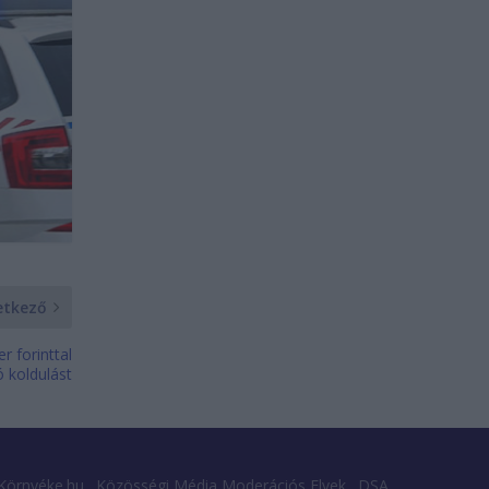
etkező
r forinttal
ó koldulást
Környéke.hu
Közösségi Média Moderációs Elvek
DSA