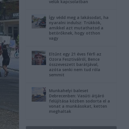
velük kapcsolatban
Így védd meg a lakásodat, ha
nyaralni indulsz: Trükkök,
amikkel azt mutathatod a
betörőknek, hogy otthon
vagy
Eltűnt egy 21 éves férfi az
Ozora Fesztiválról, Bence
összeveszett barátjával,
azóta senki nem tud róla
semmit
Munkahelyi baleset
Debrecenben: Vasúti átjáró
felújítása közben sodorta el a
vonat a munkásokat, ketten
meghaltak