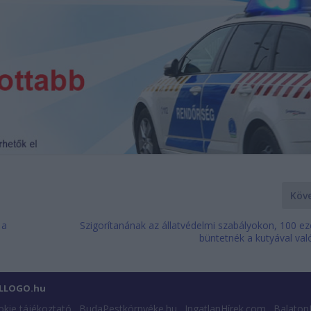
Köv
 a
Szigorítanának az állatvédelmi szabályokon, 100 eze
büntetnék a kutyával val
ILLOGO.hu
kie tájékoztató
BudaPestkörnyéke.hu
IngatlanHírek.com
Balaton