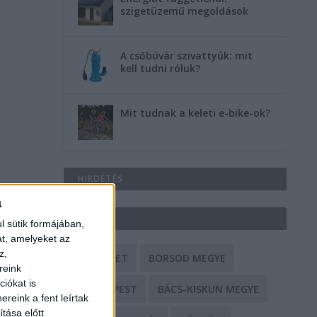
szigetüzemű megoldások
A csőbúvár szivattyúk: mit
kell tudni róluk?
Mit tudnak a keleti e-bike-ok?
HIRDETÉS
a
CÍMKÉK
l sütik formájában,
at, amelyeket az
z,
BALESET
BORSOD MEGYE
reink
iókat is
BUDAPEST
BÁCS-KISKUN MEGYE
reink a fent leírtak
tása előtt