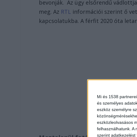
bevonják. Az ügy elsőrendű vádlottja 
meg. Az
RTL
információi szerint ő vet
kapcsolatukba. A férfit 2020 óta leta
Mi és 1538 partnerei
és személyes adatoka
eszköz személyre sz
közönségmérésekhez 
eszközleolvasásos mó
felhasználhatunk. A 
szerint adatkezelést