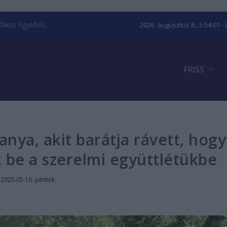
kra figyeltek...
2026. augusztus 8., 5:54:03
- 
FRISS
nya, akit barátja rávett, hogy
ák be a szerelmi együttlétükbe
|
2025.05.16. péntek