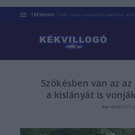
TRENDING:
Óriási razzia a budapesti piacokon, a kofá
Szökésben van az az a
a kislányát is vonj
Írta:
KÉKVILLOGÓ