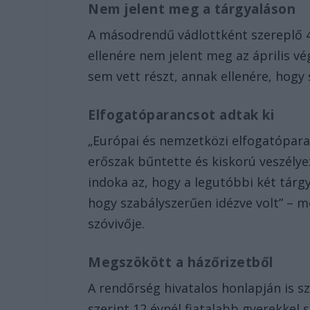
Nem jelent meg a tárgyaláson
A másodrendű vádlottként szereplő 41
ellenére nem jelent meg az április v
sem vett részt, annak ellenére, hogy
Elfogatóparancsot adtak ki
„Európai és nemzetközi elfogatóparan
erőszak bűntette és kiskorú veszélyez
indoka az, hogy a legutóbbi két tárg
hogy szabályszerűen idézve volt” – m
szóvivője.
Megszökött a házőrizetből
A rendőrség hivatalos honlapján is s
szerint 12 évnél fiatalabb gyerekkel