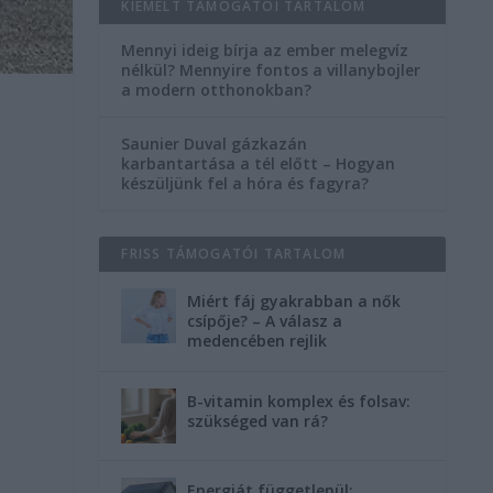
KIEMELT TÁMOGATÓI TARTALOM
Mennyi ideig bírja az ember melegvíz
nélkül? Mennyire fontos a villanybojler
a modern otthonokban?
Saunier Duval gázkazán
karbantartása a tél előtt – Hogyan
készüljünk fel a hóra és fagyra?
FRISS TÁMOGATÓI TARTALOM
Miért fáj gyakrabban a nők
csípője? – A válasz a
medencében rejlik
B-vitamin komplex és folsav:
szükséged van rá?
Energiát függetlenül: