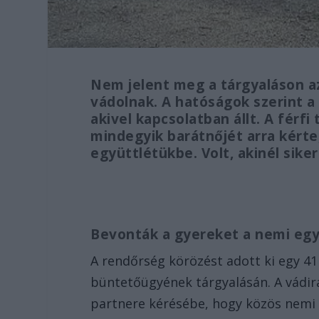
Nem jelent meg a tárgyaláson a
vádolnak. A hatóságok szerint a 
akivel kapcsolatban állt. A férfi
mindegyik barátnőjét arra kérte
együttlétükbe. Volt, akinél siker
Bevonták a gyereket a nemi eg
A rendőrség körözést adott ki egy 41
büntetőügyének tárgyalásán. A vádira
partnere kérésébe, hogy közös nemi e