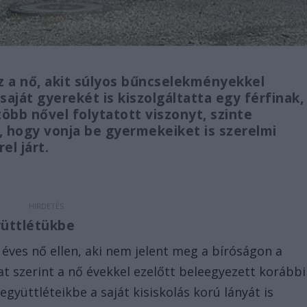
z a nő, akit súlyos bűncselekményekkel
saját gyerekét is kiszolgáltatta egy férfinak,
 több nővel folytatott viszonyt, szinte
, hogy vonja be gyermekeiket is szerelmi
rel járt.
yüttlétükbe
 éves nő ellen, aki nem jelent meg a bíróságon a
t szerint a nő évekkel ezelőtt beleegyezett korábbi
gyüttléteikbe a saját kisiskolás korú lányát is