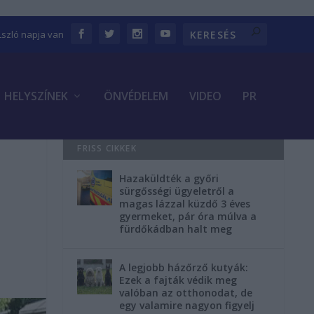
Lszló napja van
HELYSZÍNEK
ÖNVÉDELEM
VIDEO
PR
FRISS CIKKEK
Hazaküldték a győri
sürgősségi ügyeletről a
magas lázzal küzdő 3 éves
gyermeket, pár óra múlva a
fürdőkádban halt meg
A legjobb házőrző kutyák:
Ezek a fajták védik meg
valóban az otthonodat, de
egy valamire nagyon figyelj