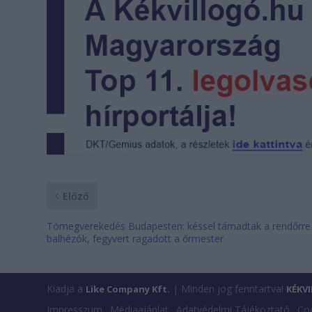
Előző
Tömegverekedés Budapesten: késsel támadtak a rendőrre
balhézók, fegyvert ragadott a őrmester
Kiadja a
| Minden jog fenntartva!
Like Company Kft.
KÉKV
Impresszum
Médiaajánlat
Adatvédelmi Tájékoztató
Coo