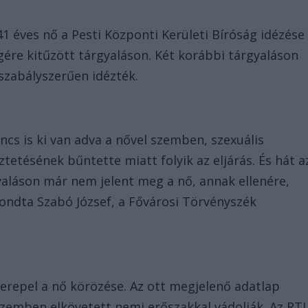
 éves nő a Pesti Központi Kerületi Bíróság idézése
égére kitűzött tárgyaláson. Két korábbi tárgyaláson
 szabályszerűen idézték.
cs is ki van adva a nővel szemben, szexuális
tetésének bűntette miatt folyik az eljárás. És hát a
yaláson már nem jelent meg a nő, annak ellenére,
ondta Szabó József, a Fővárosi Törvényszék
zerepel a nő körözése. Az ott megjelenő adatlap
 szemben elkövetett nemi erőszakkal vádolják. Az RT