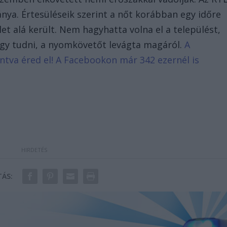
lánya. Értesüléseik szerint a nőt korábban egy időre
et alá került. Nem hagyhatta volna el a települést,
Úgy tudni, a nyomkövetőt levágta magáról.
A
tintva éred el! A Facebookon már 342 ezernél is
ÁS: