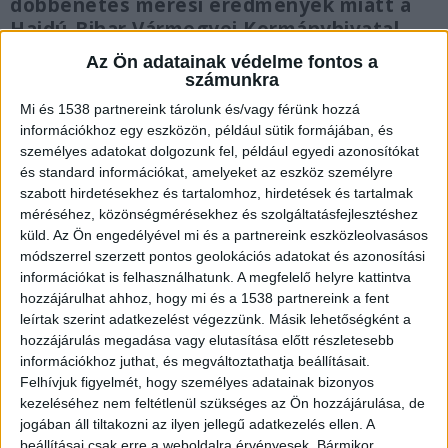
döbbenetes mérési eredmények miatt a
Hajdú-Bihar Vármegyei Kormányhivatal
június 24-én azonnali hatállyal
Az Ön adatainak védelme fontos a
felfüggesztette a debreceni Semcorp
számunkra
akkumulátoripari gyár egyik üzemrészének
Mi és 1538 partnereink tárolunk és/vagy férünk hozzá
működését. A helyszínen vett
információkhoz egy eszközön, például sütik formájában, és
talajvízmintákban az alumínium
személyes adatokat dolgozunk fel, például egyedi azonosítókat
koncentrációja a megengedett határérték
és standard információkat, amelyeket az eszköz személyre
több mint tizenháromezerszerese volt, de
szabott hirdetésekhez és tartalomhoz, hirdetések és tartalmak
méréséhez, közönségmérésekhez és szolgáltatásfejlesztéshez
más veszélyes nehézfémek is átlépték a
küld.
Az Ön engedélyével mi és a partnereink eszközleolvasásos
megengedett szintet.
módszerrel szerzett pontos geolokációs adatokat és azonosítási
információkat is felhasználhatunk. A megfelelő helyre kattintva
hozzájárulhat ahhoz, hogy mi és a 1538 partnereink a fent
leírtak szerint adatkezelést végezzünk. Másik lehetőségként a
hozzájárulás megadása vagy elutasítása előtt részletesebb
Szúrós szagú anyag szivárgott a talajba
információkhoz juthat, és megváltoztathatja beállításait.
Felhívjuk figyelmét, hogy személyes adatainak bizonyos
A kínai tulajdonú üzem az egységes
kezeléséhez nem feltétlenül szükséges az Ön hozzájárulása, de
környezethasználati engedélyétől eltérő, illegális
jogában áll tiltakozni az ilyen jellegű adatkezelés ellen. A
beállításai csak erre a weboldalra érvényesek. Bármikor