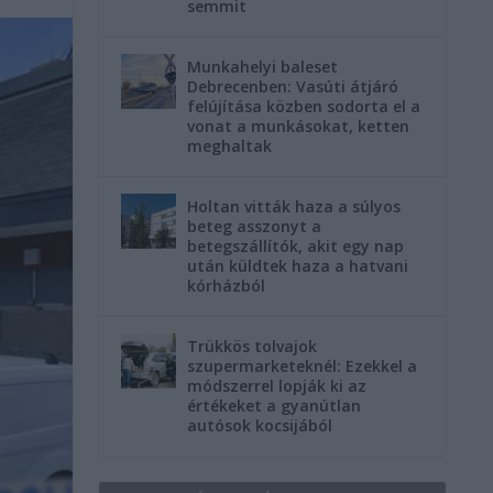
semmit
Munkahelyi baleset
Debrecenben: Vasúti átjáró
felújítása közben sodorta el a
vonat a munkásokat, ketten
meghaltak
Holtan vitták haza a súlyos
beteg asszonyt a
betegszállítók, akit egy nap
után küldtek haza a hatvani
kórházból
Trükkös tolvajok
szupermarketeknél: Ezekkel a
módszerrel lopják ki az
értékeket a gyanútlan
autósok kocsijából