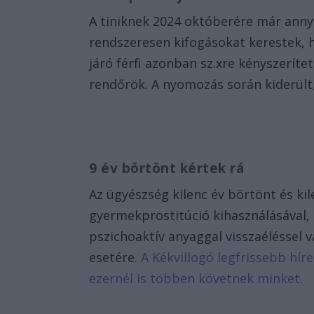
A tiniknek 2024 októberére már annyir
rendszeresen kifogásokat kerestek, h
járó férfi azonban sz.xre kényszerítet
rendőrök. A nyomozás során kiderült, 
9 év börtönt kértek rá
Az ügyészség kilenc év börtönt és kil
gyermekprostitúció kihasználásával, sz
pszichoaktív anyaggal visszaéléssel v
esetére.
A Kékvillogó legfrissebb hír
ezernél is többen követnek minket.