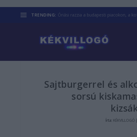
TRENDING:
Óriási razzia a budapesti piacokon, a kofá
Sajtburgerrel és alk
sorsú kiskamas
kizsá
Írta:
KÉKVILLOGÓ