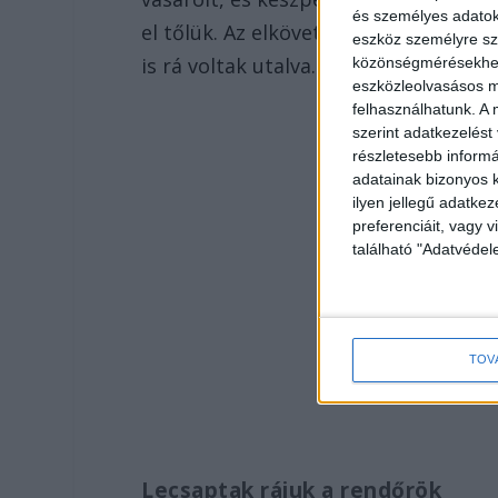
és személyes adatoka
el tőlük. Az elkövető évekig kizsákmá
eszköz személyre sz
is rá voltak utalva. A férfi 2024 nyar
közönségmérésekhez 
eszközleolvasásos mó
felhasználhatunk. A 
szerint adatkezelést
részletesebb informác
adatainak bizonyos k
ilyen jellegű adatke
preferenciáit, vagy v
található "Adatvéde
TOV
Lecsaptak rájuk a rendőrök