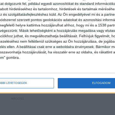
t dolgozunk fel, például egyedi azonosítókat és standard információk
nyolt két kislány azért, mert érzelmileg és anyagilag
abott hirdetésekhez és tartalomhoz, hirdetések és tartalmak méréséhe
ától rendszeresen vett kábítószert a fiatal lányoknak.
és szolgáltatásfejlesztéshez küld.
Az Ön engedélyével mi és a partne
dszerrel szerzett pontos geolokációs adatokat és azonosítási informác
megfelelő helyre kattintva hozzájárulhat ahhoz, hogy mi és a 1538 partne
 végezzünk. Másik lehetőségként a hozzájárulás megadása vagy elutasí
iókhoz juthat, és megváltoztathatja beállításait.
Felhívjuk figyelmét, 
ezeléséhez nem feltétlenül szükséges az Ön hozzájárulása, de jogában 
zelés ellen. A beállításai csak erre a weboldalra érvényesek. Bármikor m
isszavonhatja hozzájárulását, ha visszatér erre az oldalra, és rákattint a
lem" gombra.
ÁBBI LEHETŐSÉGEK
ELFOGADOM