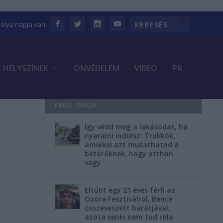
bolya napja van
HELYSZÍNEK
ÖNVÉDELEM
VIDEO
PR
FRISS CIKKEK
Így védd meg a lakásodat, ha
nyaralni indulsz: Trükkök,
amikkel azt mutathatod a
betörőknek, hogy otthon
vagy
Eltűnt egy 21 éves férfi az
Ozora Fesztiválról, Bence
összeveszett barátjával,
azóta senki nem tud róla