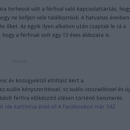
a terhessé vált a férfival való kapcsolattartás, hog
ogy ne kelljen vele találkozniuk. A hatvanas éveiben
te őket. Az egyik ilyen alkalom után csaptak le rá a
hogy a férfinak volt egy 13 éves áldozata is.
enc év közügyektől eltiltást kért a
.xuális kényszerítéssel, sz.xuális visszaéléssel és új
ádolt férfira előkészítő ülésen történő beismerés
eit ide kattintva éred el! A Facebookon már 342