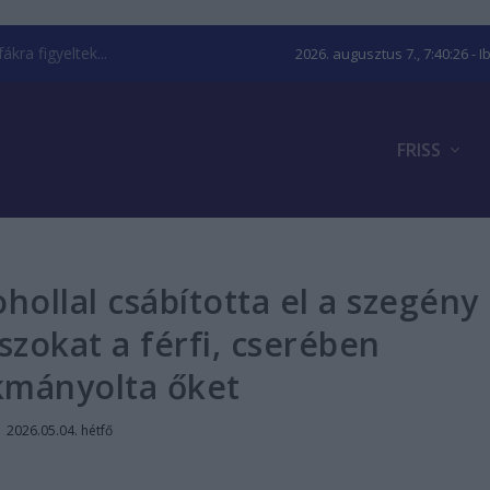
kra figyeltek...
2026. augusztus 7., 7:40:27
- I
FRISS
ohollal csábította el a szegény
zokat a férfi, cserében
kmányolta őket
|
2026.05.04. hétfő