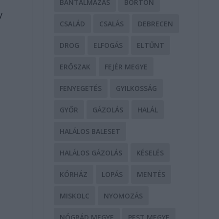
BÁNTALMAZÁS
BÖRTÖN
y
CSALÁD
CSALÁS
DEBRECEN
DROG
ELFOGÁS
ELTŰNT
ERŐSZAK
FEJÉR MEGYE
FENYEGETÉS
GYILKOSSÁG
GYŐR
GÁZOLÁS
HALÁL
HALÁLOS BALESET
HALÁLOS GÁZOLÁS
KÉSELÉS
KÓRHÁZ
LOPÁS
MENTÉS
MISKOLC
NYOMOZÁS
NÓGRÁD MEGYE
PEST MEGYE