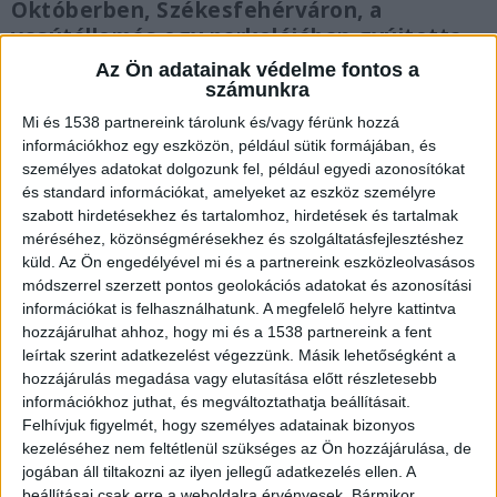
Októberben, Székesfehérváron, a
vasútállomás egy parkolójában gyújtotta
fel magát egy férfi, ő nem élte túl a
Az Ön adatainak védelme fontos a
tragédiát.
számunkra
Mi és 1538 partnereink tárolunk és/vagy férünk hozzá
információkhoz egy eszközön, például sütik formájában, és
személyes adatokat dolgozunk fel, például egyedi azonosítókat
és standard információkat, amelyeket az eszköz személyre
Felgyújtotta magát
szabott hirdetésekhez és tartalomhoz, hirdetések és tartalmak
méréséhez, közönségmérésekhez és szolgáltatásfejlesztéshez
Felgyújtotta magát egy ember vasárnap délután
küld.
Az Ön engedélyével mi és a partnereink eszközleolvasásos
módszerrel szerzett pontos geolokációs adatokat és azonosítási
Bősárkányban. Mentőhelikopter is érkezett a
információkat is felhasználhatunk. A megfelelő helyre kattintva
településre, a közeli focipályán szállt le. A
hozzájárulhat ahhoz, hogy mi és a 1538 partnereink a fent
megégett férfit mentőautóval vitték oda, majd
leírtak szerint adatkezelést végezzünk. Másik lehetőségként a
hozzájárulás megadása vagy elutasítása előtt részletesebb
rövidesen a helikopter is elindult. A férfi
információkhoz juthat, és megváltoztathatja beállításait.
vállalkozóként dolgozik.
A Kékvillogó legfrissebb
Felhívjuk figyelmét, hogy személyes adatainak bizonyos
kezeléséhez nem feltétlenül szükséges az Ön hozzájárulása, de
híreit ide kattintva éred el! A Facebookon már
jogában áll tiltakozni az ilyen jellegű adatkezelés ellen. A
341 ezernél is többen követnek minket.
beállításai csak erre a weboldalra érvényesek. Bármikor