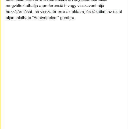
megváltoztathatja a preferenciáit, vagy visszavonhatja
hozzájárulását, ha visszatér erre az oldalra, és rákattint az oldal
alján található "Adatvédelem" gombra.
Otthona udvarán tette
A helyiek elmondása szerint otthon, családi háza
udvarában történt az eset, benzinnel locsolta le