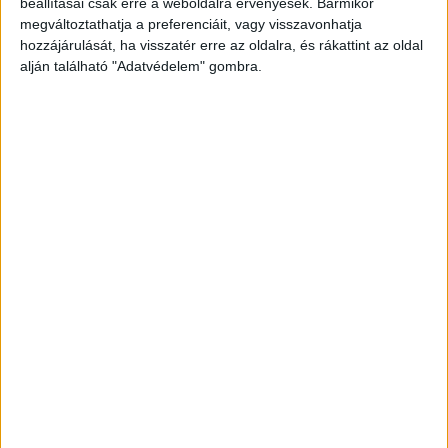
beállításai csak erre a weboldalra érvényesek. Bármikor
megváltoztathatja a preferenciáit, vagy visszavonhatja
hozzájárulását, ha visszatér erre az oldalra, és rákattint az oldal
alján található "Adatvédelem" gombra.
Nem fizették a számláikat
A család Nógrád vármegyei ingatlana az asszony
tulajdonában volt, melynek törlesztőrészleteit
azonban nem fizették, így a bank felmondta a
hitelt. A közüzemi díjakkal is elmaradásba
kerültek, ezért másfél évvel ezelőtt a vízmű is a
szolgáltatás korlátozására, felfüggesztésére