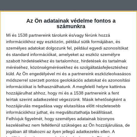
Nyolc gyereket neveltek
Az Ön adatainak védelme fontos a
számunkra
Az 59 éves elkövető korábban élettársi
Mi és 1538 partnereink tárolunk és/vagy férünk hozzá
kapcsolatban állt az asszonnyal, melyből hét
információkhoz egy eszközön, például sütik formájában, és
személyes adatokat dolgozunk fel, például egyedi azonosítókat
gyermekük született. Valamint velük élt az nő
és standard információkat, amelyeket az eszköz személyre
korábbi kapcsolatából született 26 éves fiú is. Az
szabott hirdetésekhez és tartalomhoz, hirdetések és tartalmak
méréséhez, közönségmérésekhez és szolgáltatásfejlesztéshez
élettársak kapcsolata azonban megromlott, és a
küld.
Az Ön engedélyével mi és a partnereink eszközleolvasásos
nő Tapolcára költözött.
A Kékvillogó legfrissebb
módszerrel szerzett pontos geolokációs adatokat és azonosítási
híreit ide kattintva éred el! A Facebookon már
információkat is felhasználhatunk. A megfelelő helyre kattintva
hozzájárulhat ahhoz, hogy mi és a 1538 partnereink a fent
341 ezernél is többen követnek minket.
leírtak szerint adatkezelést végezzünk. Másik lehetőségként a
hozzájárulás megadása vagy elutasítása előtt részletesebb
információkhoz juthat, és megváltoztathatja beállításait.
Felhívjuk figyelmét, hogy személyes adatainak bizonyos
kezeléséhez nem feltétlenül szükséges az Ön hozzájárulása, de
jogában áll tiltakozni az ilyen jellegű adatkezelés ellen. A