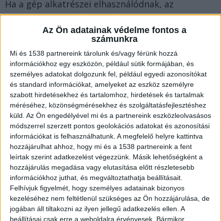
Ha a gép alkatrészei elhasználódnak, az
egyenletlen terítéshez vezethet, mely a
Az Ön adatainak védelme fontos a
végtermék minőségére is hatással van. De mire is
számunkra
kell figyelni, mikor előkészítjük ezeket az
Mi és 1538 partnereink tárolunk és/vagy férünk hozzá
eszközöket a szezonra?
információkhoz egy eszközön, például sütik formájában, és
személyes adatokat dolgozunk fel, például egyedi azonosítókat
és standard információkat, amelyeket az eszköz személyre
Miért fontos a rendterítő a széna
szabott hirdetésekhez és tartalomhoz, hirdetések és tartalmak
minőségében?
méréséhez, közönségmérésekhez és szolgáltatásfejlesztéshez
küld.
Az Ön engedélyével mi és a partnereink eszközleolvasásos
módszerrel szerzett pontos geolokációs adatokat és azonosítási
A jól időzített kaszálás szerepe valóban alapvető
információkat is felhasználhatunk. A megfelelő helyre kattintva
hozzájárulhat ahhoz, hogy mi és a 1538 partnereink a fent
a takarmányminőség szempontjából, de az
leírtak szerint adatkezelést végezzünk. Másik lehetőségként a
optimális eredmény eléréséhez ez még nem elég.
hozzájárulás megadása vagy elutasítása előtt részletesebb
információkhoz juthat, és megváltoztathatja beállításait.
Az elérni kívánt takarmányminőséget az
Felhívjuk figyelmét, hogy személyes adatainak bizonyos
egyenletes szárítás is nagymértékben
kezeléséhez nem feltétlenül szükséges az Ön hozzájárulása, de
befolyásolja. Ha a rendterítők nem osztják szét
jogában áll tiltakozni az ilyen jellegű adatkezelés ellen. A
beállításai csak erre a weboldalra érvényesek. Bármikor