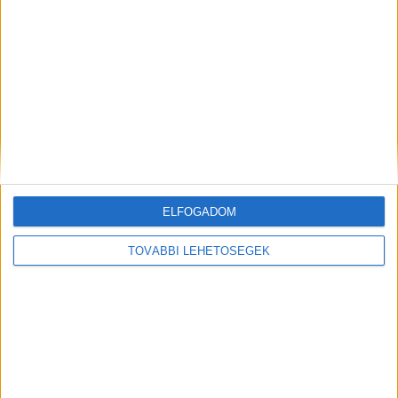
Az alábbi videóban több medvetámadást
láthatunk. Jól látszik, hogy nagyon ügyes
állatokról van szó, nem nagyon félnek az
emberektől a zaj viszont gyakran meglepi őket
és elfutnak.
A Kékvillogó legfrissebb híreit ide
kattintva éred el! A Facebookon már 341 ezernél
is többen követnek minket.
ELFOGADOM
Ilyen a medvetámadás
TOVÁBBI LEHETŐSÉGEK