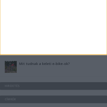
B-vitamin komplex és folsav: szükséged van rá?
Energiát függetlenül: szigetüzemű megoldások
A csőbúvár szivattyúk: mit kell tudni róluk?
Mit tudnak a keleti e-bike-ok?
HIRDETÉS
CÍMKÉK