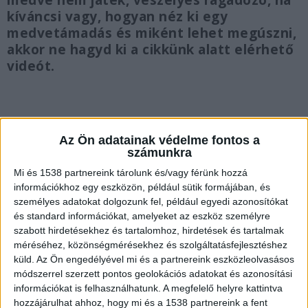
medve nem játék, veszélyes ragadozó, ha
kíváncsi vagy, hogyan néz ki egy
medvetámadás és miként lehet megúszni,
akkor ne hagyd ki a cikkünk alatt elérhető
videót.
Az Ön adatainak védelme fontos a
Videofelvétel igazolta a magyar medvét
számunkra
A Bükki Nemzeti Park Igazgatóság működési
Mi és 1538 partnereink tárolunk és/vagy férünk hozzá
információkhoz egy eszközön, például sütik formájában, és
területén 2024. november 19-én az Upponyi-
személyes adatokat dolgozunk fel, például egyedi azonosítókat
hegység területéről származó, vadgazdálkodói
és standard információkat, amelyeket az eszköz személyre
felvétel igazolta a barnamedve jelenlétét. Ebben
szabott hirdetésekhez és tartalomhoz, hirdetések és tartalmak
méréséhez, közönségmérésekhez és szolgáltatásfejlesztéshez
az időszakban további barna medve egyed(ek)
küld.
Az Ön engedélyével mi és a partnereink eszközleolvasásos
jelenlétét sem lehetett egyértelműen kizárni,
módszerrel szerzett pontos geolokációs adatokat és azonosítási
információkat is felhasználhatunk. A megfelelő helyre kattintva
azonban csak a tényszerűen igazolható egyidejű
hozzájárulhat ahhoz, hogy mi és a 1538 partnereink a fent