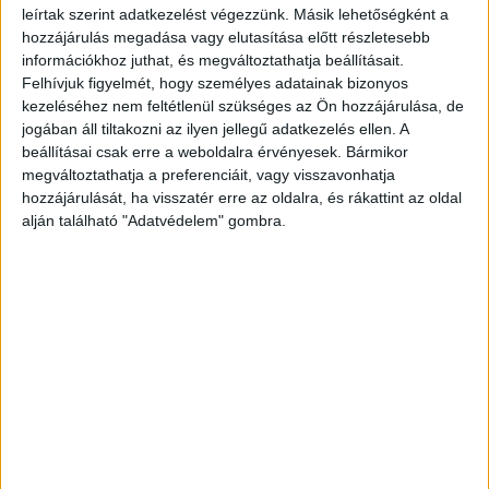
megfigyelések, vagy más konkrét információk
leírtak szerint adatkezelést végezzünk. Másik lehetőségként a
hozzájárulás megadása vagy elutasítása előtt részletesebb
birtokában lehet több példány előfordulására
információkhoz juthat, és megváltoztathatja beállításait.
vonatkozó, határozott kijelentést tenni – írják a
Felhívjuk figyelmét, hogy személyes adatainak bizonyos
nemzeti park közleményében.
A Kékvillogó
kezeléséhez nem feltétlenül szükséges az Ön hozzájárulása, de
jogában áll tiltakozni az ilyen jellegű adatkezelés ellen. A
legfrissebb híreit ide kattintva éred el! A
beállításai csak erre a weboldalra érvényesek. Bármikor
Facebookon már 341 ezernél is többen követnek
megváltoztathatja a preferenciáit, vagy visszavonhatja
hozzájárulását, ha visszatér erre az oldalra, és rákattint az oldal
minket.
alján található "Adatvédelem" gombra.