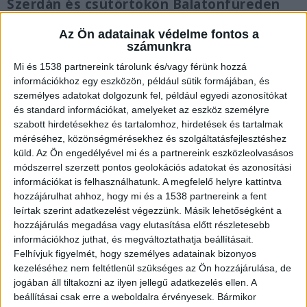
Szerdán és csütörtökön Balatonfüreden
tanácskoznak a kormánypártok parlamenti
Az Ön adatainak védelme fontos a
képviselői. A politikusok, hagyományosan
számunkra
az aktuális parlamenti ülésszak kezdete
előtt, a kihelyezett frakcióülésen tekintik
Mi és 1538 partnereink tárolunk és/vagy férünk hozzá
információkhoz egy eszközön, például sütik formájában, és
át a következő időszak feladatait és
személyes adatokat dolgozunk fel, például egyedi azonosítókat
kihívásait. Az esemény első napján
és standard információkat, amelyeket az eszköz személyre
jellemzően Orbán Viktor miniszterelnök
szabott hirdetésekhez és tartalomhoz, hirdetések és tartalmak
zárt körben ad tájékoztatást. A
méréséhez, közönségmérésekhez és szolgáltatásfejlesztéshez
frakcióülésen született döntésekről Kocsis
küld.
Az Ön engedélyével mi és a partnereink eszközleolvasásos
Máté, a Fidesz és Simicskó István, a KDNP
módszerrel szerzett pontos geolokációs adatokat és azonosítási
frakcióvezetője szokott beszámolni a
információkat is felhasználhatunk. A megfelelő helyre kattintva
hozzájárulhat ahhoz, hogy mi és a 1538 partnereink a fent
közvéleménynek.
leírtak szerint adatkezelést végezzünk. Másik lehetőségként a
hozzájárulás megadása vagy elutasítása előtt részletesebb
információkhoz juthat, és megváltoztathatja beállításait.
Felhívjuk figyelmét, hogy személyes adatainak bizonyos
kezeléséhez nem feltétlenül szükséges az Ön hozzájárulása, de
Erről döntenek a képviselők
jogában áll tiltakozni az ilyen jellegű adatkezelés ellen. A
beállításai csak erre a weboldalra érvényesek. Bármikor
Kocsis Máté, a Fidesz frakcióvezetője arról