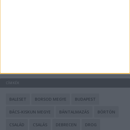
A csőbúvár szivattyúk: mit kell tudni róluk?
Mit tudnak a keleti e-bike-ok?
HIRDETÉS
CÍMKÉK
BALESET
BORSOD MEGYE
BUDAPEST
BÁCS-KISKUN MEGYE
BÁNTALMAZÁS
BÖRTÖN
CSALÁD
CSALÁS
DEBRECEN
DROG