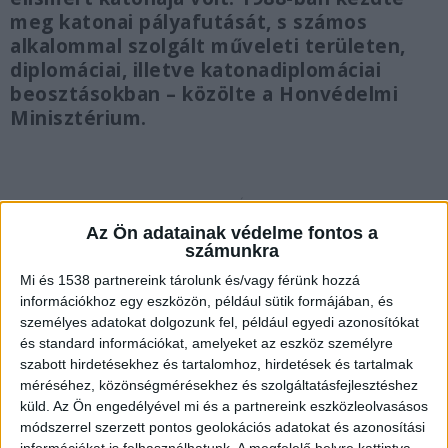
meg katonai pályafutását, s számos
alkalommal szolgált műveleti területen,
diplomáciai, illetve katonadiplomáciai
beosztásokban – közölte a Honvédelmi
Minisztérium.
A szobájában találtak rá
Az Ön adatainak védelme fontos a
számunkra
Az attasé, rejtélyes körülmények közt, hétfőn
Mi és 1538 partnereink tárolunk és/vagy férünk hozzá
hunyt el. A közlemény szerint a halálát megelőző
információkhoz egy eszközön, például sütik formájában, és
személyes adatokat dolgozunk fel, például egyedi azonosítókat
napokban rosszullétre panaszkodott. Holttestét
és standard információkat, amelyeket az eszköz személyre
a szállodai szobájában találták meg, a hivatalos
szabott hirdetésekhez és tartalomhoz, hirdetések és tartalmak
méréséhez, közönségmérésekhez és szolgáltatásfejlesztéshez
közlemény szerint idegenkezűségre utaló jel nem
küld.
Az Ön engedélyével mi és a partnereink eszközleolvasásos
merült fel.
A Kékvillogó legfrissebb híreit ide
módszerrel szerzett pontos geolokációs adatokat és azonosítási
információkat is felhasználhatunk. A megfelelő helyre kattintva