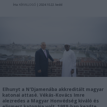
Írta:
KÉKVILLOGÓ
|
2024.10.22. kedd
Elhunyt a N’Djamenába akkreditált magyar
katonai attasé. Vékás-Kovács Imre
alezredes a Magyar Honvédség kiváló és
elismert katonája volt. 1988-ban kezdte