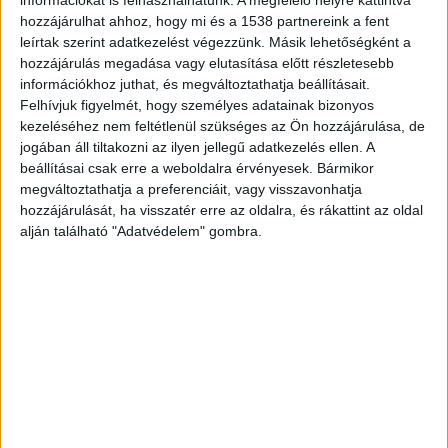
kattintva éred el! A Facebookon már 341 ezernél
hozzájárulhat ahhoz, hogy mi és a 1538 partnereink a fent
is többen követnek minket.
leírtak szerint adatkezelést végezzünk. Másik lehetőségként a
hozzájárulás megadása vagy elutasítása előtt részletesebb
információkhoz juthat, és megváltoztathatja beállításait.
Felhívjuk figyelmét, hogy személyes adatainak bizonyos
kezeléséhez nem feltétlenül szükséges az Ön hozzájárulása, de
jogában áll tiltakozni az ilyen jellegű adatkezelés ellen. A
beállításai csak erre a weboldalra érvényesek. Bármikor
megváltoztathatja a preferenciáit, vagy visszavonhatja
hozzájárulását, ha visszatér erre az oldalra, és rákattint az oldal
alján található "Adatvédelem" gombra.
Nemrég került Csádba
Vékes-Kovács 1988-ban kezdte meg katonai