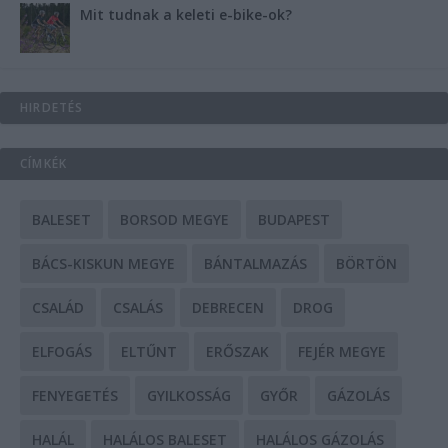
Mit tudnak a keleti e-bike-ok?
HIRDETÉS
CÍMKÉK
BALESET
BORSOD MEGYE
BUDAPEST
BÁCS-KISKUN MEGYE
BÁNTALMAZÁS
BÖRTÖN
CSALÁD
CSALÁS
DEBRECEN
DROG
ELFOGÁS
ELTŰNT
ERŐSZAK
FEJÉR MEGYE
FENYEGETÉS
GYILKOSSÁG
GYŐR
GÁZOLÁS
HALÁL
HALÁLOS BALESET
HALÁLOS GÁZOLÁS