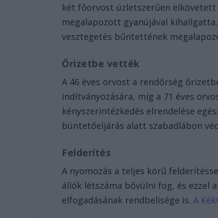
két főorvost üzletszerűen elkövetet
megalapozott gyanújával kihallgatta.
vesztegetés bűntettének megalapozot
Őrizetbe vették
A 46 éves orvost a rendőrség őrizetbe
indítványozására, míg a 71 éves orv
kényszerintézkedés elrendelése egés
büntetőeljárás alatt szabadlábon vé
Felderítés
A nyomozás a teljes körű felderítésse
állók létszáma bővülni fog, és ezzel 
elfogadásának rendbelisége is.
A Kékv