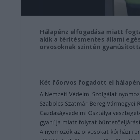
Hálapénz elfogadása miatt fogta
akik a térítésmentes állami egé
orvosoknak szintén gyanúsított
Két főorvos fogadott el hálapé
A Nemzeti Védelmi Szolgálat nyom
Szabolcs-Szatmár-Bereg Vármegyei R
Gazdaságvédelmi Osztálya veszteget
gyanúja miatt folytat büntetőeljárás
A nyomozók az orvosokat kórházi ren