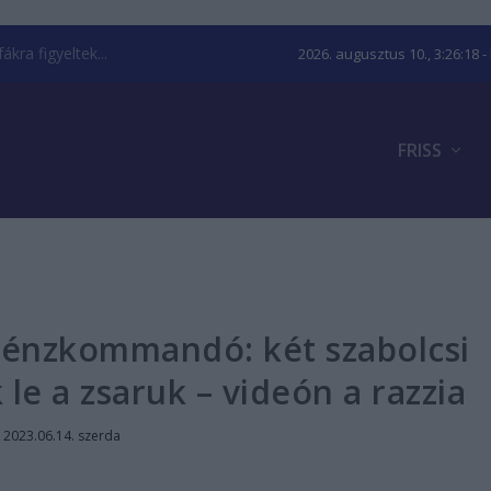
kra figyeltek...
2026. augusztus 10., 3:26:19
-
FRISS
apénzkommandó: két szabolcsi
 le a zsaruk – videón a razzia
|
2023.06.14. szerda