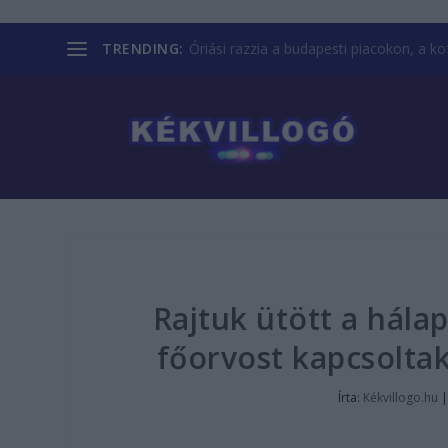
TRENDING:
Óriási razzia a budapesti piacokon, a kofá
Rajtuk ütött a hál
főorvost kapcsoltak
Írta:
Kékvillogo.hu