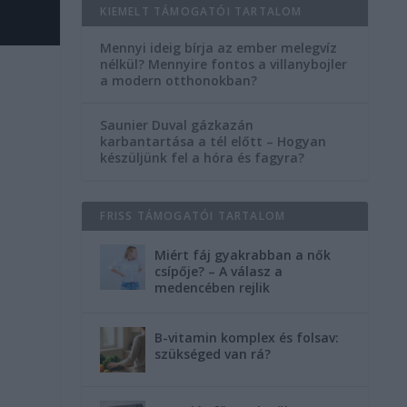
KIEMELT TÁMOGATÓI TARTALOM
Mennyi ideig bírja az ember melegvíz
nélkül? Mennyire fontos a villanybojler
a modern otthonokban?
Saunier Duval gázkazán
karbantartása a tél előtt – Hogyan
készüljünk fel a hóra és fagyra?
FRISS TÁMOGATÓI TARTALOM
Miért fáj gyakrabban a nők
csípője? – A válasz a
medencében rejlik
B-vitamin komplex és folsav:
szükséged van rá?