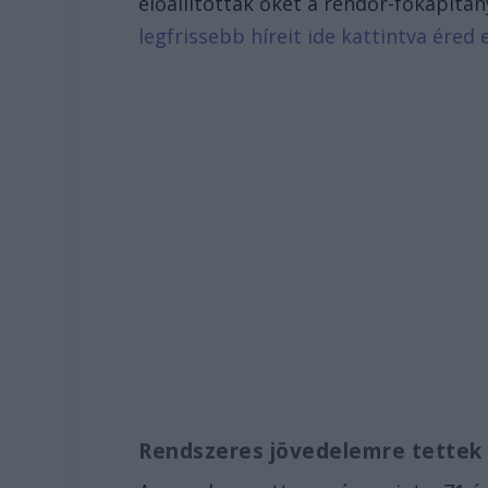
előállították őket a rendőr-főkapitán
legfrissebb híreit ide kattintva éred e
Rendszeres jövedelemre tettek 