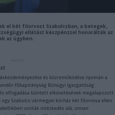
k el két főorvost Szabolcsban, a betegek,
szségügyi ellátást készpénzzel honorálták az
ak az ügyben.
nzt
ozáskezdeményezése és közreműködése nyomán a
endőr-főkapitányság Bűnügyi Igazgatóság
és elfogadása bűntett elkövetésének megalapozott
t egy Szabolcs vármegyei kórház két főorvosa ellen.
delőikben vonták intézkedés alá, onnan