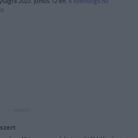
yságra 2023. június 12-én.
A Kékvillogó.hu
l!
szert