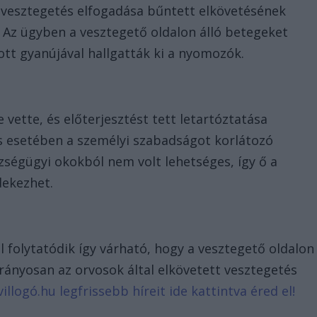
t vesztegetés elfogadása bűntett elkövetésének
 Az ügyben a vesztegető oldalon álló betegeket
t gyanújával hallgatták ki a nyomozók.
 vette, és előterjesztést tett letartóztatása
os esetében a személyi szabadságot korlátozó
zségügyi okokból nem volt lehetséges, így ő a
dekezhet.
l folytatódik így várható, hogy a vesztegető oldalon
arányosan az orvosok által elkövetett vesztegetés
illogó.hu legfrissebb híreit ide kattintva éred el!