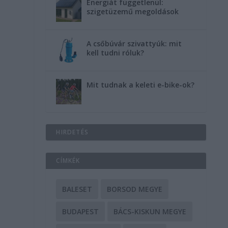
Energiát függetlenül:
szigetüzemű megoldások
A csőbúvár szivattyúk: mit
kell tudni róluk?
Mit tudnak a keleti e-bike-ok?
HIRDETÉS
CÍMKÉK
BALESET
BORSOD MEGYE
BUDAPEST
BÁCS-KISKUN MEGYE