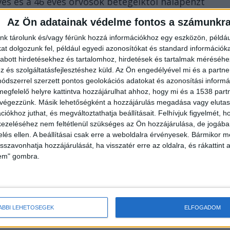
es és a 46 éves orvosok betegeiktől hálapénzt
szségügyi ellátásért, miközben állami egészségügyi
Az Ön adatainak védelme fontos a számunkr
által tiltott pénzügyi juttatások elfogadásával a két
nk tárolunk és/vagy férünk hozzá információkhoz egy eszközön, példáu
ert.
t dolgozunk fel, például egyedi azonosítókat és standard információk
abott hirdetésekhez és tartalomhoz, hirdetések és tartalmak méréséhe
és szolgáltatásfejlesztéshez küld.
Az Ön engedélyével mi és a partne
dszerrel szerzett pontos geolokációs adatokat és azonosítási informác
megfelelő helyre kattintva hozzájárulhat ahhoz, hogy mi és a 1538 partne
 végezzünk. Másik lehetőségként a hozzájárulás megadása vagy elutasí
iókhoz juthat, és megváltoztathatja beállításait.
Felhívjuk figyelmét, 
ezeléséhez nem feltétlenül szükséges az Ön hozzájárulása, de jogában 
idősebb orvos tizennyolc, míg fiatalabb kollégája
zelés ellen. A beállításai csak erre a weboldalra érvényesek. Bármikor m
itől készpénzt a térítésmentes állami egészségügyi
isszavonhatja hozzájárulását, ha visszatér erre az oldalra, és rákattint a
lem" gombra.
ott hálapénz mértéke alkalmanként tíz- vagy
ÁBBI LEHETŐSÉGEK
ELFOGADOM
 Rendőr-főkapitányság Gazdaságvédelmi Osztálya a