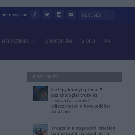
 Lrinc napja van
HELYSZÍNEK
ÖNVÉDELEM
VIDEO
PR
FRISS CIKKEK
Ne légy könnyű préda! 5
pszichológiai trükk és
testtartás, amivel
elijesztheted a kötekedőket
az utcán
Tragédia a nagyatádi triatlon
bajnokságon: rosszul lett a