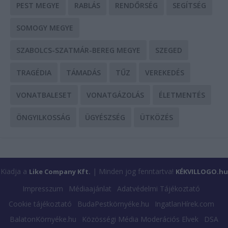
PEST MEGYE
RABLÁS
RENDŐRSÉG
SEGÍTSÉG
SOMOGY MEGYE
SZABOLCS-SZATMÁR-BEREG MEGYE
SZEGED
TRAGÉDIA
TÁMADÁS
TŰZ
VEREKEDÉS
VONATBALESET
VONATGÁZOLÁS
ÉLETMENTÉS
ÖNGYILKOSSÁG
ÜGYÉSZSÉG
ÜTKÖZÉS
Kiadja a
| Minden jog fenntartva!
Like Company Kft.
KÉKVILLOGO.hu
Impresszum
Médiaajánlat
Adatvédelmi Tájékoztató
Cookie tájékoztató
BudaPestkörnyéke.hu
IngatlanHírek.com
BalatonKörnyéke.hu
Közösségi Média Moderációs Elvek
DSA