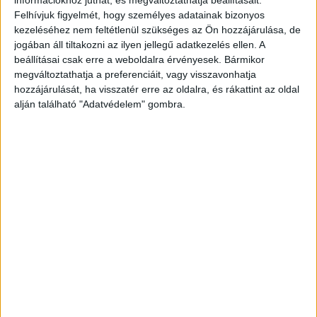
A Facebookon már 341 ezernél is többen
Felhívjuk figyelmét, hogy személyes adatainak bizonyos
kezeléséhez nem feltétlenül szükséges az Ön hozzájárulása, de
követnek minket.
jogában áll tiltakozni az ilyen jellegű adatkezelés ellen. A
beállításai csak erre a weboldalra érvényesek. Bármikor
megváltoztathatja a preferenciáit, vagy visszavonhatja
hozzájárulását, ha visszatér erre az oldalra, és rákattint az oldal
alján található "Adatvédelem" gombra.
A Balaton környékén tevékenykedtek