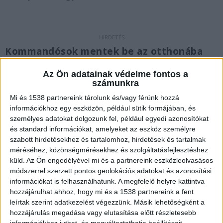
Kommandósok mentek be az otthonába
A
Telex
megkereste a rendőrséget, hogy valóban
Az Ön adatainak védelme fontos a
számunkra
őrizetbe vették-e Gy. Lászlót, a rendőrség
egyelőre még nem válaszolt. A hírportál
Mi és 1538 partnereink tárolunk és/vagy férünk hozzá
információkhoz egy eszközön, például sütik formájában, és
birtokába került egy videófelvétel, amin jól
személyes adatokat dolgozunk fel, például egyedi azonosítókat
látszik, hogy fekete ruhás, TEK-es emberek
és standard információkat, amelyeket az eszköz személyre
szabott hirdetésekhez és tartalomhoz, hirdetések és tartalmak
mennek be egy ingatlanba, amely Gy. László
méréséhez, közönségmérésekhez és szolgáltatásfejlesztéshez
otthona, feltehetően ebből az irányból
küld.
Az Ön engedélyével mi és a partnereink eszközleolvasásos
módszerrel szerzett pontos geolokációs adatokat és azonosítási
közelítették meg a gyanúsított házát. A
információkat is felhasználhatunk. A megfelelő helyre kattintva
környéket egy időre le is zárták, az oda betérni
hozzájárulhat ahhoz, hogy mi és a 1538 partnereink a fent
kívánó idegeneket a rendőrök igazoltatták.
A
leírtak szerint adatkezelést végezzünk. Másik lehetőségként a
hozzájárulás megadása vagy elutasítása előtt részletesebb
Kékvillogó legfrissebb híreit ide kattintva éred el!
információkhoz juthat, és megváltoztathatja beállításait.