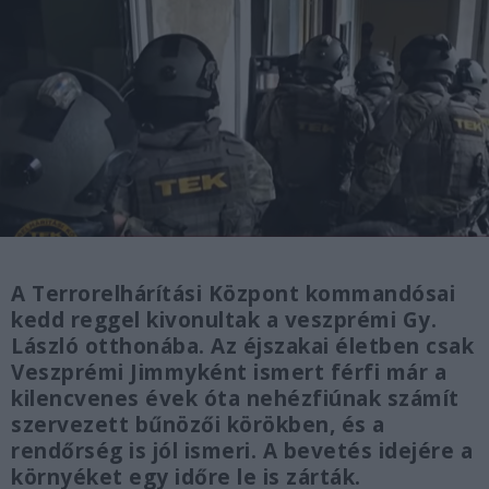
A Terrorelhárítási Központ kommandósai
kedd reggel kivonultak a veszprémi Gy.
László otthonába. Az éjszakai életben csak
Veszprémi Jimmyként ismert férfi már a
kilencvenes évek óta nehézfiúnak számít
szervezett bűnözői körökben, és a
rendőrség is jól ismeri. A bevetés idejére a
környéket egy időre le is zárták.