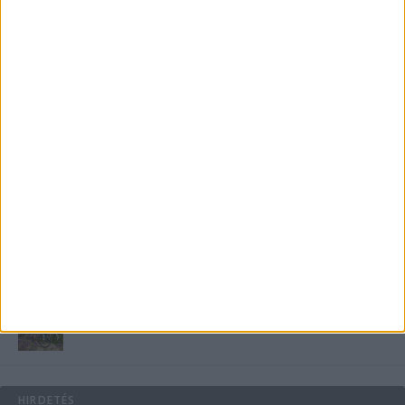
Miért fáj gyakrabban a nők csípője? – A válasz a
medencében rejlik
B-vitamin komplex és folsav: szükséged van rá?
Energiát függetlenül: szigetüzemű megoldások
A csőbúvár szivattyúk: mit kell tudni róluk?
Mit tudnak a keleti e-bike-ok?
HIRDETÉS