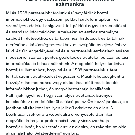
A Győri Fellebbviteli Főügyészség
számunkra
sikeresen indítványozta a büntetés
Mi és 1538 partnereink tárolunk és/vagy férünk hozzá
súlyosítását abban az ügyben, melynek
információkhoz egy eszközön, például sütik formájában, és
vádlottja embertelen körülmények között
személyes adatokat dolgozunk fel, például egyedi azonosítókat
tartott és dolgoztatott három férfit.
és standard információkat, amelyeket az eszköz személyre
szabott hirdetésekhez és tartalomhoz, hirdetések és tartalmak
méréséhez, közönségmérésekhez és szolgáltatásfejlesztéshez
küld.
Az Ön engedélyével mi és a partnereink eszközleolvasásos
módszerrel szerzett pontos geolokációs adatokat és azonosítási
információkat is felhasználhatunk. A megfelelő helyre kattintva
Hajléktalanokkal dolgoztattak
hozzájárulhat ahhoz, hogy mi és a 1538 partnereink a fent
A férfi és a felesége állattartással,
leírtak szerint adatkezelést végezzünk. Másik lehetőségként a
hozzájárulás megadása vagy elutasítása előtt részletesebb
lókereskedéssel és lomizással foglalkozott. 2018-
információkhoz juthat, és megváltoztathatja beállításait.
tól az ezzel kapcsolatos munkákat
Felhívjuk figyelmét, hogy személyes adatainak bizonyos
kezeléséhez nem feltétlenül szükséges az Ön hozzájárulása, de
kiszolgáltatott helyzetű hajléktalan,
jogában áll tiltakozni az ilyen jellegű adatkezelés ellen. A
munkanélküli személyekkel végeztették, nekik
beállításai csak erre a weboldalra érvényesek. Bármikor
megváltoztathatja a preferenciáit, vagy visszavonhatja
lakhatást, ellátást, munkabért ígértek.
A
hozzájárulását, ha visszatér erre az oldalra, és rákattint az oldal
Kékvillogó legfrissebb híreit ide kattintva éred el!
alján található "Adatvédelem" gombra.