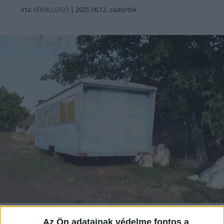
Írta:
KÉKVILLOGÓ
|
2025.06.12. csütörtök
Az Ön adatainak védelme fontos a