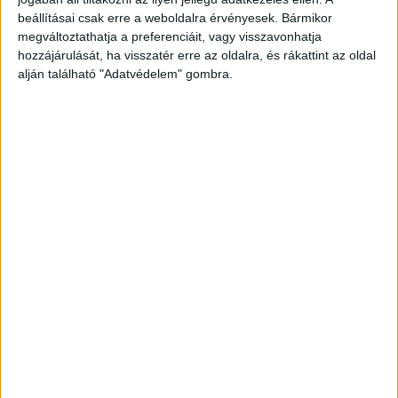
beállításai csak erre a weboldalra érvényesek. Bármikor
megváltoztathatja a preferenciáit, vagy visszavonhatja
hozzájárulását, ha visszatér erre az oldalra, és rákattint az oldal
alján található "Adatvédelem" gombra.
Kétszer próbált megszökni
A férfit a rabszolgatartó, az egyik ingatlanában