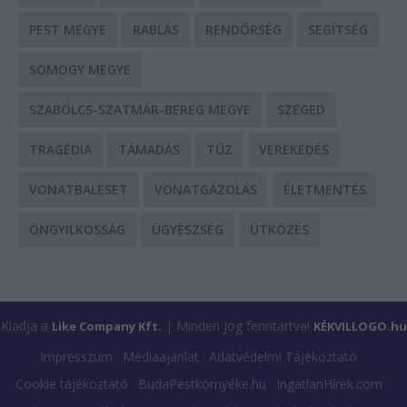
PEST MEGYE
RABLÁS
RENDŐRSÉG
SEGÍTSÉG
SOMOGY MEGYE
SZABOLCS-SZATMÁR-BEREG MEGYE
SZEGED
TRAGÉDIA
TÁMADÁS
TŰZ
VEREKEDÉS
VONATBALESET
VONATGÁZOLÁS
ÉLETMENTÉS
ÖNGYILKOSSÁG
ÜGYÉSZSÉG
ÜTKÖZÉS
Kiadja a
| Minden jog fenntartva!
Like Company Kft.
KÉKVILLOGO.hu
Impresszum
Médiaajánlat
Adatvédelmi Tájékoztató
Cookie tájékoztató
BudaPestkörnyéke.hu
IngatlanHírek.com