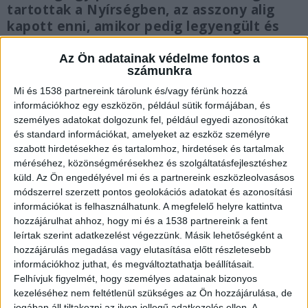
tartottak a Nyírségben, az asszony alig
kapott enni, amikor pedig legyengült és
megbetegedett, az utcára dobták. A nő
meghalt.
Az Ön adatainak védelme fontos a
számunkra
Mi és 1538 partnereink tárolunk és/vagy férünk hozzá
információkhoz egy eszközön, például sütik formájában, és
személyes adatokat dolgozunk fel, például egyedi azonosítókat
és standard információkat, amelyeket az eszköz személyre
Ingyen dolgoztatta
szabott hirdetésekhez és tartalomhoz, hirdetések és tartalmak
Az állatokkal és favágással foglalkozó férfi 2019
méréséhez, közönségmérésekhez és szolgáltatásfejlesztéshez
küld.
Az Ön engedélyével mi és a partnereink eszközleolvasásos
szeptemberében Budapesten ismerte meg első
módszerrel szerzett pontos geolokációs adatokat és azonosítási
áldozatát, akit magához költöztetett és a
információkat is felhasználhatunk. A megfelelő helyre kattintva
hozzájárulhat ahhoz, hogy mi és a 1538 partnereink a fent
jószágok gondozásával, valamint favágással
leírtak szerint adatkezelést végezzünk. Másik lehetőségként a
bízott meg, munkájáért azonban nem fizetett
hozzájárulás megadása vagy elutasítása előtt részletesebb
neki.
A Kékvillogó legfrissebb híreit ide
információkhoz juthat, és megváltoztathatja beállításait.
Felhívjuk figyelmét, hogy személyes adatainak bizonyos
kattintva éred el! A Facebookon már 341 ezernél
kezeléséhez nem feltétlenül szükséges az Ön hozzájárulása, de
is többen követnek minket.
jogában áll tiltakozni az ilyen jellegű adatkezelés ellen. A