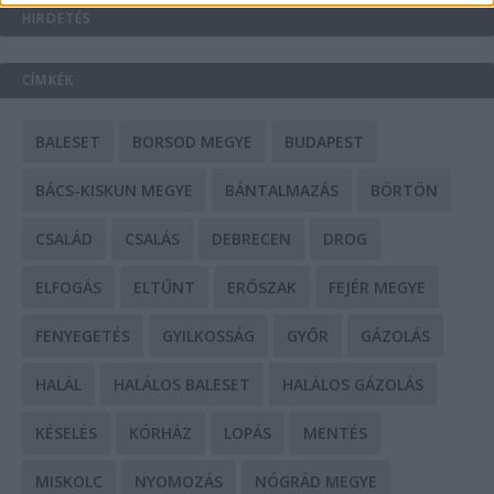
HIRDETÉS
CÍMKÉK
BALESET
BORSOD MEGYE
BUDAPEST
BÁCS-KISKUN MEGYE
BÁNTALMAZÁS
BÖRTÖN
CSALÁD
CSALÁS
DEBRECEN
DROG
ELFOGÁS
ELTŰNT
ERŐSZAK
FEJÉR MEGYE
FENYEGETÉS
GYILKOSSÁG
GYŐR
GÁZOLÁS
HALÁL
HALÁLOS BALESET
HALÁLOS GÁZOLÁS
KÉSELÉS
KÓRHÁZ
LOPÁS
MENTÉS
MISKOLC
NYOMOZÁS
NÓGRÁD MEGYE