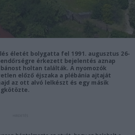
lés életét bolygatta fel 1991. augusztus 26-
rendőrségre érkezett bejelentés aznap
lébánost holtan találták. A nyomozók
tlen előző éjszaka a plébánia ajtaját
ajd az ott alvó lelkészt és egy másik
egkötözte.