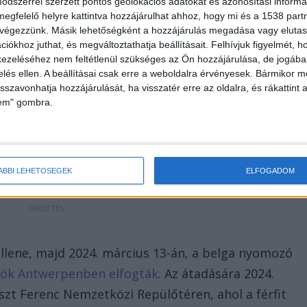
dszerrel szerzett pontos geolokációs adatokat és azonosítási informác
megfelelő helyre kattintva hozzájárulhat ahhoz, hogy mi és a 1538 partne
 végezzünk. Másik lehetőségként a hozzájárulás megadása vagy elutasí
iókhoz juthat, és megváltoztathatja beállításait.
Felhívjuk figyelmét, 
ezeléséhez nem feltétlenül szükséges az Ön hozzájárulása, de jogában 
zelés ellen. A beállításai csak erre a weboldalra érvényesek. Bármikor m
 évet kellett várni arra az információra, amelynek
isszavonhatja hozzájárulását, ha visszatér erre az oldalra, és rákattint a
rögzített nyomokat újra megvizsgálták. Az ekkor
lem" gombra.
ényeként azonosították azt az 53 éves belga férfit
atba hozható.
ÁBBI LEHETŐSÉGEK
ELFOGADOM
llene, majd 2024. március 13-án, a belga nyomozó
rök Antwerpenben elfogták
. Az átadására 2024.
iszt Ferenc Nemzetközi Repülőtéren, ahol a férfit