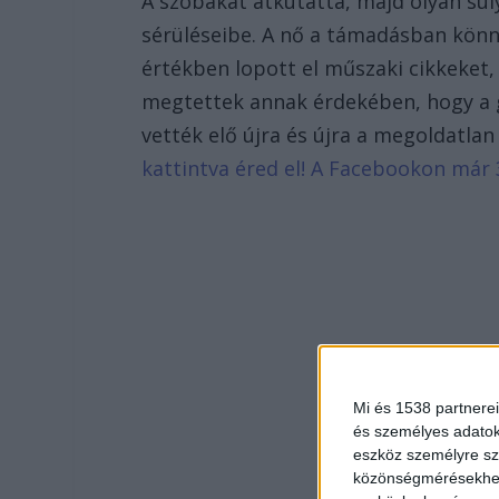
A szobákat átkutatta, majd olyan súl
sérüléseibe. A nő a támadásban könny
értékben lopott el műszaki cikkeket
megtettek annak érdekében, hogy a g
vették elő újra és újra a megoldatla
kattintva éred el! A Facebookon már 
Mi és 1538 partnerei
és személyes adatoka
eszköz személyre sz
közönségmérésekhez 