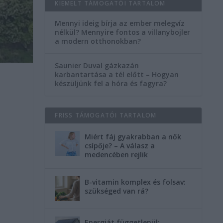
KIEMELT TÁMOGATÓI TARTALOM
Mennyi ideig bírja az ember melegvíz
nélkül? Mennyire fontos a villanybojler
a modern otthonokban?
Saunier Duval gázkazán
karbantartása a tél előtt – Hogyan
készüljünk fel a hóra és fagyra?
FRISS TÁMOGATÓI TARTALOM
Miért fáj gyakrabban a nők
csípője? – A válasz a
medencében rejlik
B-vitamin komplex és folsav:
szükséged van rá?
Energiát függetlenül: