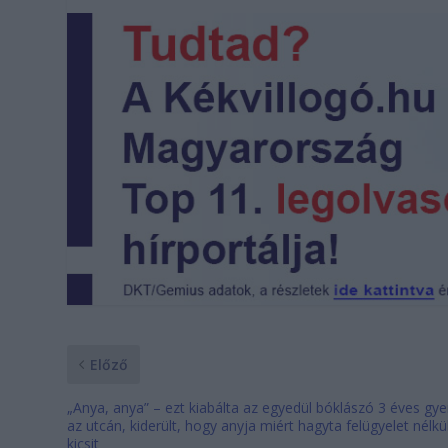
Előző
„Anya, anya” – ezt kiabálta az egyedül bóklászó 3 éves gye
az utcán, kiderült, hogy anyja miért hagyta felügyelet nélkü
kicsit