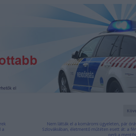
Köv
rek
Nem látták el a komáromi ügyeleten, pár órá
l a
Szlovákiában, életmentő műtéten esett át: a férf
perli a mentő