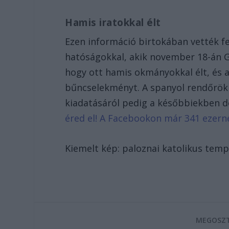
Hamis iratokkal élt
Ezen információ birtokában vették f
hatóságokkal, akik november 18-án G
hogy ott hamis okmányokkal élt, és az
bűncselekményt. A spanyol rendőrök 
kiadatásáról pedig a későbbiekben 
éred el! A Facebookon már 341 ezern
Kiemelt kép: paloznai katolikus temp
MEGOSZT