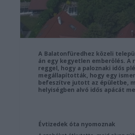
A Balatonfüredhez közeli telepü
án egy kegyetlen emberölés. A 
reggel, hogy a paloznaki idős p
megállapították, hogy egy ismere
befeszítve jutott az épületbe, m
helyiségben alvó idős apácát m
Évtizedek óta nyomoznak