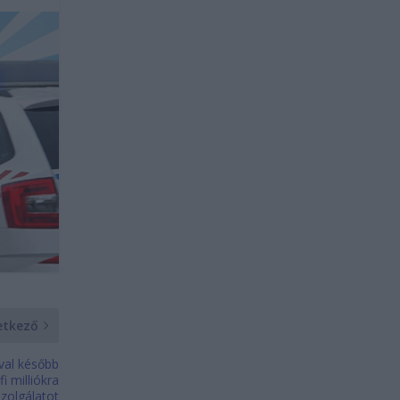
etkező
val később
i milliókra
szolgálatot