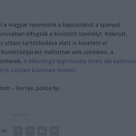
el a magyar nyomozók a kapcsolatot a spanyol
ironában elfogták a körözött személyt. Kiderült,
 ottani tartózkodása alatt is követett el
büntetőeljárást indítottak vele szemben, a
döntenek.
A Kékvillogó legfrissebb híreit ide kattintv
él is többen követnek minket.
lom – Forrás: police.hu
ÁS: