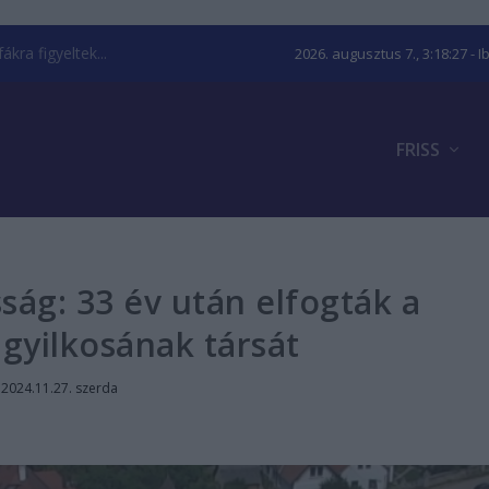
kra figyeltek...
2026. augusztus 7., 3:18:28
- I
FRISS
sság: 33 év után elfogták a
gyilkosának társát
|
2024.11.27. szerda