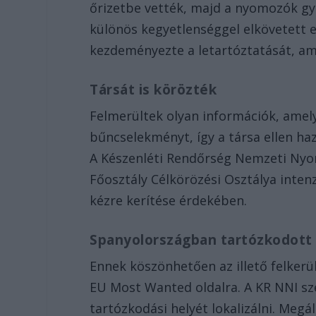
őrizetbe vették, majd a nyomozók gy
különös kegyetlenséggel elkövetett
kezdeményezte a letartóztatását, ame
Társát is körözték
Felmerültek olyan információk, amely
bűncselekményt, így a társa ellen ha
A Készenléti Rendőrség Nemzeti Nyom
Főosztály Célkörözési Osztálya inten
kézre kerítése érdekében.
Spanyolországban tartózkodot
Ennek köszönhetően az illető felkerü
EU Most Wanted oldalra. A KR NNI sz
tartózkodási helyét lokalizálni. Meg