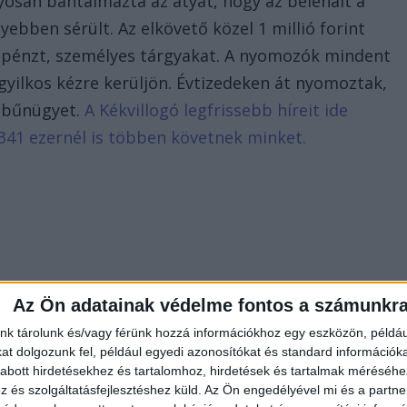
yosan bántalmazta az atyát, hogy az belehalt a
ebben sérült. Az elkövető közel 1 millió forint
, pénzt, személyes tárgyakat. A nyomozók mindent
yilkos kézre kerüljön. Évtizedeken át nyomoztak,
n bűnügyet.
A Kékvillogó legfrissebb híreit ide
341 ezernél is többen követnek minket.
Az Ön adatainak védelme fontos a számunkr
nk tárolunk és/vagy férünk hozzá információkhoz egy eszközön, példáu
t dolgozunk fel, például egyedi azonosítókat és standard információk
abott hirdetésekhez és tartalomhoz, hirdetések és tartalmak méréséhe
és szolgáltatásfejlesztéshez küld.
Az Ön engedélyével mi és a partne