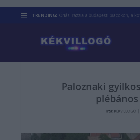
TRENDING:
Óriási razzia a budapesti piacokon, a kofá
Paloznaki gyilko
plébános 
Írta:
KÉKVILLOGÓ