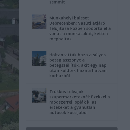
semmit
Munkahelyi baleset
Debrecenben: Vasúti átjáró
felújítása közben sodorta el a
vonat a munkásokat, ketten
meghaltak
Holtan vitták haza a súlyos
beteg asszonyt a
betegszállítók, akit egy nap
után küldtek haza a hatvani
kórházból
Trükkös tolvajok
szupermarketeknél: Ezekkel a
módszerrel lopják ki az
értékeket a gyanútlan
autósok kocsijából