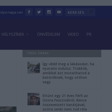
bolya napja van
HELYSZÍNEK
ÖNVÉDELEM
VIDEO
PR
FRISS CIKKEK
Így védd meg a lakásodat, ha
nyaralni indulsz: Trükkök,
amikkel azt mutathatod a
betörőknek, hogy otthon
vagy
Eltűnt egy 21 éves férfi az
Ozora Fesztiválról, Bence
összeveszett barátjával,
azóta senki nem tud róla