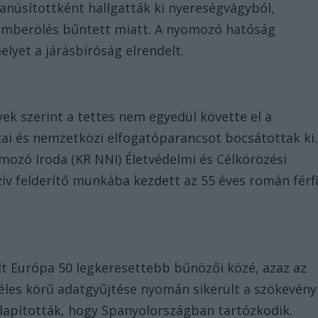
anúsítottként hallgatták ki nyereségvágyból,
 emberölés bűntett miatt. A nyomozó hatóság
lyet a járásbíróság elrendelt.
ek szerint a tettes nem egyedül követte el a
zai és nemzetközi elfogatóparancsot bocsátottak ki.
ozó Iroda (KR NNI) Életvédelmi és Célkörözési
zív felderítő munkába kezdett az 55 éves román férf
t
lt Európa 50 legkeresettebb bűnözői közé, azaz az
éles körű adatgyűjtése nyomán sikerült a szökevény
állapították, hogy Spanyolországban tartózkodik.