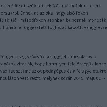
ltérő ítélet született első és másodfokon, ezért
rsukról. Ennek az az oka, hogy első fokon
 vádak alól, másodfokon azonban bűnösnek mondták
lc hónap felfüggesztett fogházat kapott, és egy évr
i Főügyészség szóvivője az üggyel kapcsolatos a
anárok vitatják, hogy bármilyen felelősségük lenne
 vádirat szerint az öt pedagógus és a felügyeletükre
ánduláson vett részt, melynek során 2015. május 31-