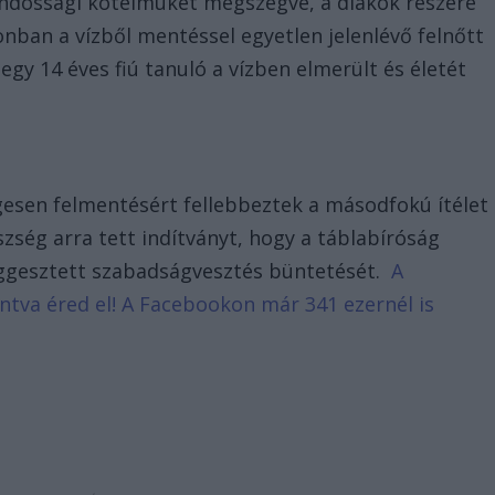
 gondossági kötelmüket megszegve, a diákok részére
nban a vízből mentéssel egyetlen jelenlévő felnőtt
gy 14 éves fiú tanuló a vízben elmerült és életét
gesen felmentésért fellebbeztek a másodfokú ítélet
szség arra tett indítványt, hogy a táblabíróság
üggesztett szabadságvesztés büntetését.
A
tintva éred el! A Facebookon már 341 ezernél is