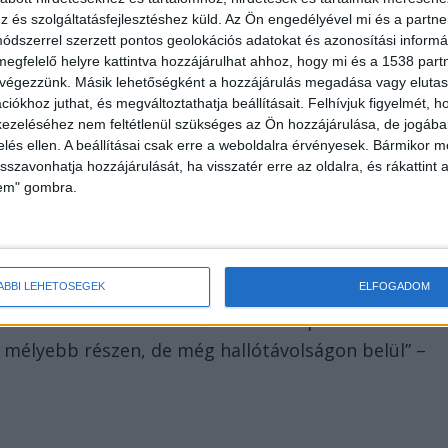
a parancsolták, de csak akkor vették észre, hogy az
és szolgáltatásfejlesztéshez küld.
Az Ön engedélyével mi és a partne
or a diákok felöltöztek. Mivel a parton és a buszon
dszerrel szerzett pontos geolokációs adatokat és azonosítási informác
megfelelő helyre kattintva hozzájárulhat ahhoz, hogy mi és a 1538 partne
ndőröket hívták, akik csaknem egy óra elteltével
 végezzünk. Másik lehetőségként a hozzájárulás megadása vagy elutasí
iókhoz juthat, és megváltoztathatja beállításait.
Felhívjuk figyelmét, 
ezeléséhez nem feltétlenül szükséges az Ön hozzájárulása, de jogában 
zelés ellen. A beállításai csak erre a weboldalra érvényesek. Bármikor m
isszavonhatja hozzájárulását, ha visszatér erre az oldalra, és rákattint a
lem" gombra.
güket
y csak egyetlen felnőtt lett volna a gyerekekkel:
olásokkal, a többiek a parton sétálva vagy a mólón
ÁBBI LEHETŐSÉGEK
ELFOGADOM
aként velünk utazó felnőtt úszott a parttól a
, mélyebb részen, de még hallótávolságon belül” –