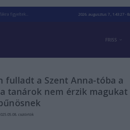
kra figyeltek...
2026. augusztus 7., 1:43:28
- I
FRISS
 fulladt a Szent Anna-tóba a
, a tanárok nem érzik magukat
bűnösnek
025.05.08. csütörtök