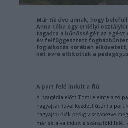
Már tíz éve annak, hogy beleful
Anna-tóba egy erdélyi osztályki
tagadta a bűnösségét az egész e
év felfüggesztett fogházbünteté
foglalkozás körében elkövetett,
két évre eltiltották a pedagógu
A part felé indult a fiú
A tragédia előtt Tomi eleinte a tó pa
nagyajtai fiúval kezdett úszni a par
nagyajtai diák pedig visszanézve még 
már sétálva indult a szárazföld felé.