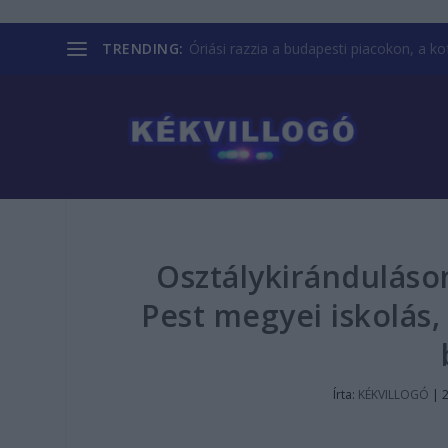
TRENDING:
Óriási razzia a budapesti piacokon, a kofá
Osztálykiránduláson
Pest megyei iskolás
Írta:
KÉKVILLOGÓ
|
2