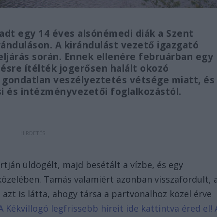
ladt egy 14 éves alsónémedi diák a Szent
ránduláson. A kirándulást vezető igazgató
ljárás során. Ennek ellenére februárban egy
sre ítélték jogerősen halált okozó
 gondatlan veszélyeztetés vétsége miatt, és
si és intézményvezetői foglalkozástól.
rtján üldögélt, majd besétált a vízbe, és egy
t közelében. Tamás valamiért azonban visszafordult, 
azt is látta, ahogy társa a partvonalhoz közel érve
A Kékvillogó legfrissebb híreit ide kattintva éred el! 