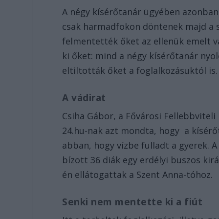
A négy kísérőtanár ügyében azonban e
csak harmadfokon döntenek majd a so
felmentették őket az ellenük emelt
ki őket: mind a négy kísérőtanár nyo
eltiltották őket a foglalkozásuktól is.
A vádirat
Csiha Gábor, a Fővárosi Fellebbvitel
24.hu-nak azt mondta, hogy a kísérőt
abban, hogy vízbe fulladt a gyerek. A
bízott 36 diák egy erdélyi buszos kir
én ellátogattak a Szent Anna-tóhoz.
Senki nem mentette ki a fiút