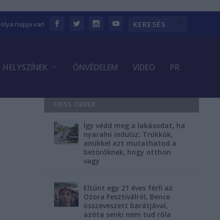
bolya napja van
HELYSZÍNEK
ÖNVÉDELEM
VIDEO
PR
FRISS CIKKEK
Így védd meg a lakásodat, ha
nyaralni indulsz: Trükkök,
amikkel azt mutathatod a
betörőknek, hogy otthon
vagy
Eltűnt egy 21 éves férfi az
Ozora Fesztiválról, Bence
összeveszett barátjával,
azóta senki nem tud róla