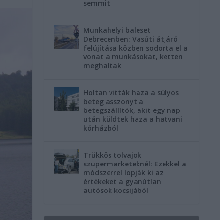
semmit
Munkahelyi baleset
Debrecenben: Vasúti átjáró
felújítása közben sodorta el a
vonat a munkásokat, ketten
meghaltak
Holtan vitták haza a súlyos
beteg asszonyt a
betegszállítók, akit egy nap
után küldtek haza a hatvani
kórházból
Trükkös tolvajok
szupermarketeknél: Ezekkel a
módszerrel lopják ki az
értékeket a gyanútlan
autósok kocsijából