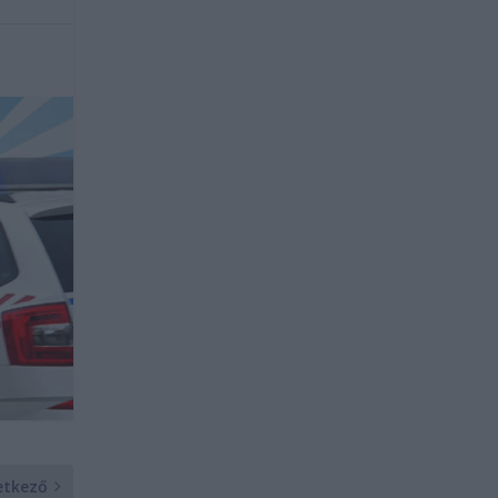
etkező