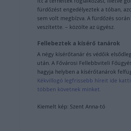
Itt a terheltek foglalkozási, illetve
fürdőzést engedélyeztek a tóban, azo
sem volt megbízva. A fürdőzés során e
veszítette. – közölte az ügyész.
Fellebeztek a kísérő tanárok
A négy kísérőtanár és védőik elsődle
után. A Fővárosi Fellebbviteli Főügyé
hagyja helyben a kísérőtanárok felf
Kékvillogó legfrissebb híreit ide kat
többen követnek minket.
Kiemelt kép: Szent Anna-tó