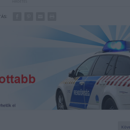
ÁS:
Köv