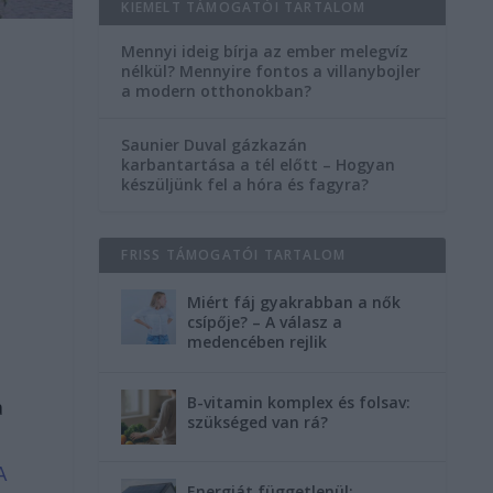
KIEMELT TÁMOGATÓI TARTALOM
Mennyi ideig bírja az ember melegvíz
nélkül? Mennyire fontos a villanybojler
a modern otthonokban?
Saunier Duval gázkazán
karbantartása a tél előtt – Hogyan
készüljünk fel a hóra és fagyra?
FRISS TÁMOGATÓI TARTALOM
Miért fáj gyakrabban a nők
csípője? – A válasz a
medencében rejlik
B-vitamin komplex és folsav:
a
szükséged van rá?
A
Energiát függetlenül: