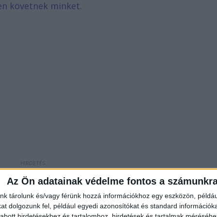
en követnek minket.
Az Ön adatainak védelme fontos a számunkr
ak a tanárok
nk tárolunk és/vagy férünk hozzá információkhoz egy eszközön, példáu
t dolgozunk fel, például egyedi azonosítókat és standard információk
etett a Szent Anna-tónál, amikor eleredt az eső. A
abott hirdetésekhez és tartalomhoz, hirdetések és tartalmak méréséhe