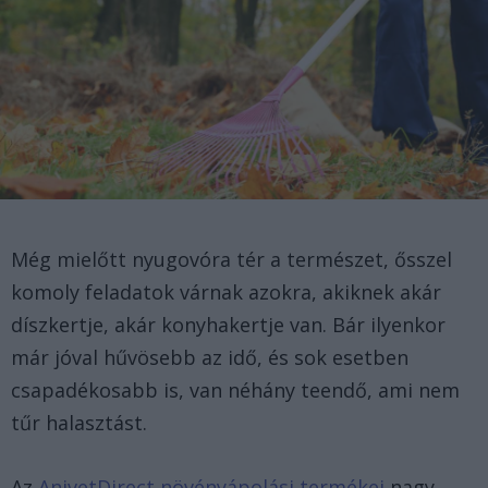
Még mielőtt nyugovóra tér a természet, ősszel
komoly feladatok várnak azokra, akiknek akár
díszkertje, akár konyhakertje van. Bár ilyenkor
már jóval hűvösebb az idő, és sok esetben
csapadékosabb is, van néhány teendő, ami nem
tűr halasztást.
Az
AnivetDirect növényápolási termékei
nagy