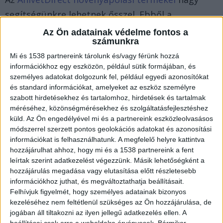
segítségünkre lehetnek ősszel. Ebből a
webshopból a kerti munkákhoz szükséges
Az Ön adatainak védelme fontos a
számunkra
védőfelszereléseket is beszerezhetjük.
Mi és 1538 partnereink tárolunk és/vagy férünk hozzá
információkhoz egy eszközön, például sütik formájában, és
Ezek a legfőbb munkák az ősz végén
személyes adatokat dolgozunk fel, például egyedi azonosítókat
és standard információkat, amelyeket az eszköz személyre
szabott hirdetésekhez és tartalomhoz, hirdetések és tartalmak
Ha vannak gyümölcsfáink vagy
méréséhez, közönségmérésekhez és szolgáltatásfejlesztéshez
gyümölcsbokraink, akkor feltétlenül szüreteljük
küld.
Az Ön engedélyével mi és a partnereink eszközleolvasásos
módszerrel szerzett pontos geolokációs adatokat és azonosítási
le róluk az összes termést. A korhadt ágakat,
információkat is felhasználhatunk. A megfelelő helyre kattintva
fákat le-, illetve ki kell vágni. Az egészséges fák
hozzájárulhat ahhoz, hogy mi és a 1538 partnereink a fent
leírtak szerint adatkezelést végezzünk. Másik lehetőségként a
esetében végre kell hajtani a lemosó
hozzájárulás megadása vagy elutasítása előtt részletesebb
permetezést.
információkhoz juthat, és megváltoztathatja beállításait.
Felhívjuk figyelmét, hogy személyes adatainak bizonyos
kezeléséhez nem feltétlenül szükséges az Ön hozzájárulása, de
A levélhullást követően a réz illetve kén tartalmú
jogában áll tiltakozni az ilyen jellegű adatkezelés ellen. A
permetszerek is bevethetők, amelyekkel a