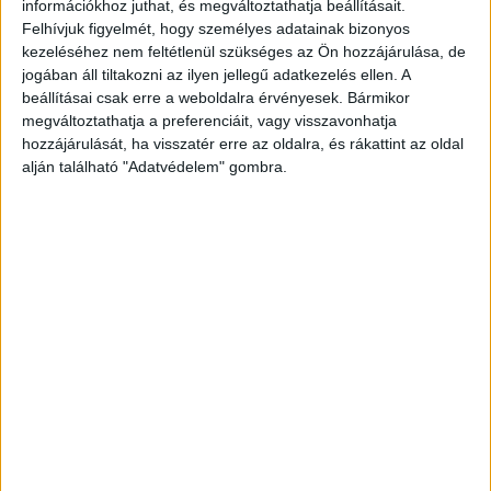
információkhoz juthat, és megváltoztathatja beállításait.
Ezután állították elő a 2. kerület jelenlegi
Felhívjuk figyelmét, hogy személyes adatainak bizonyos
polgármesterét, Láng Zsoltot, a 2. kerület volt
kezeléséhez nem feltétlenül szükséges az Ön hozzájárulása, de
jogában áll tiltakozni az ilyen jellegű adatkezelés ellen. A
vezetőjét, Gór Csabát, a 2. kerület fideszes
beállításai csak erre a weboldalra érvényesek. Bármikor
frakcióvezetőt, Molnár Zsoltot, az MSZP volt
megváltoztathatja a preferenciáit, vagy visszavonhatja
hozzájárulását, ha visszatér erre az oldalra, és rákattint az oldal
pártigazgatóját, illetve a 3. kerület volt
alján található "Adatvédelem" gombra.
alpolgármesterét, Puskás Pétert. Néhány nap
múlva 7 embert tartóztattak le, köztük a 2.
kerület volt és jelenlegi polgármesterét is.
Ez is
érdekelhet
:
Korrupciós ügy: elrendelték Őrsi
Gergely, Láng Zsolt, Molnár Zsolt és még öt
politikus és vállalkozó letartóztatását