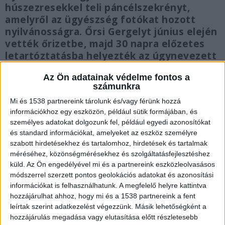
húszezresekkel teli páncélszekrényt,
amelyről az ügyészség fotókat hozott
nyilvánosságra. Őrsi Gergelyt június elején
vették őrizetbe, majd 30 napra előzetes
letartóztatásba helyezték az úgynevezett
óbudai korrupciós ügyben.
Az Ön adatainak védelme fontos a
számunkra
Mi és 1538 partnereink tárolunk és/vagy férünk hozzá
információkhoz egy eszközön, például sütik formájában, és
személyes adatokat dolgozunk fel, például egyedi azonosítókat
Az ügy előzménye
és standard információkat, amelyeket az eszköz személyre
Az első hírek arról szóltak, hogy a nyomozók
szabott hirdetésekhez és tartalomhoz, hirdetések és tartalmak
méréséhez, közönségmérésekhez és szolgáltatásfejlesztéshez
több önkormányzathoz is kiszálltak. Később
küld.
Az Ön engedélyével mi és a partnereink eszközleolvasásos
kiderült, hogy a 2. kerületi, a 15. kerületi illetve a
módszerrel szerzett pontos geolokációs adatokat és azonosítási
információkat is felhasználhatunk. A megfelelő helyre kattintva
pécsi önkormányzatnál tartottak házkutatást. A
hozzájárulhat ahhoz, hogy mi és a 1538 partnereink a fent
polgármesteri hivatalokon kívül, a nyomozók
leírtak szerint adatkezelést végezzünk. Másik lehetőségként a
hozzájárulás megadása vagy elutasítása előtt részletesebb
házkutatást tartottak Őrsi Gergely lakásán is.