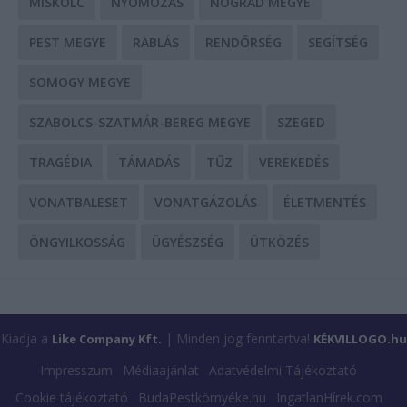
MISKOLC
NYOMOZÁS
NÓGRÁD MEGYE
PEST MEGYE
RABLÁS
RENDŐRSÉG
SEGÍTSÉG
SOMOGY MEGYE
SZABOLCS-SZATMÁR-BEREG MEGYE
SZEGED
TRAGÉDIA
TÁMADÁS
TŰZ
VEREKEDÉS
VONATBALESET
VONATGÁZOLÁS
ÉLETMENTÉS
ÖNGYILKOSSÁG
ÜGYÉSZSÉG
ÜTKÖZÉS
Kiadja a
| Minden jog fenntartva!
Like Company Kft.
KÉKVILLOGO.hu
Impresszum
Médiaajánlat
Adatvédelmi Tájékoztató
Cookie tájékoztató
BudaPestkörnyéke.hu
IngatlanHírek.com