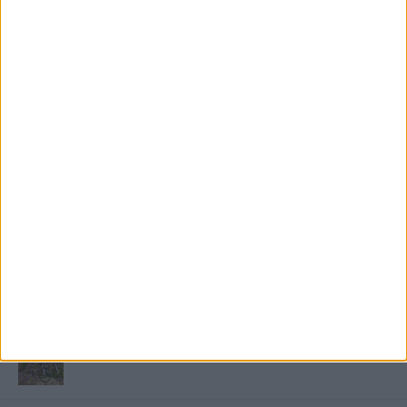
FRISS TÁMOGATÓI TARTALOM
Miért fáj gyakrabban a nők csípője? – A válasz a
medencében rejlik
B-vitamin komplex és folsav: szükséged van rá?
Energiát függetlenül: szigetüzemű megoldások
A csőbúvár szivattyúk: mit kell tudni róluk?
Mit tudnak a keleti e-bike-ok?