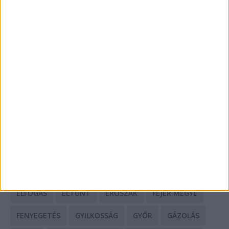
Mit tudnak a keleti e-bike-ok?
HIRDETÉS
CÍMKÉK
BALESET
BORSOD MEGYE
BUDAPEST
BÁCS-KISKUN MEGYE
BÁNTALMAZÁS
BÖRTÖN
CSALÁD
CSALÁS
DEBRECEN
DROG
ELFOGÁS
ELTŰNT
ERŐSZAK
FEJÉR MEGYE
FENYEGETÉS
GYILKOSSÁG
GYŐR
GÁZOLÁS