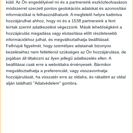
küld.
Az Ön engedélyével mi és a partnereink eszközleolvasásos
Meghalt a röplabdázó
módszerrel szerzett pontos geolokációs adatokat és azonosítási
információkat is felhasználhatunk. A megfelelő helyre kattintva
Tizenkilenc éves korában meghalt Kerekes Bálint
hozzájárulhat ahhoz, hogy mi és a 1538 partnereink a fent
leírtak szerint adatkezelést végezzünk. Másik lehetőségként a
Vendel, a Dág Községi Sportegyesület
hozzájárulás megadása vagy elutasítása előtt részletesebb
röplabdajátékosa. A halálhírt a Dág KSE közölte a
információkhoz juthat, és megváltoztathatja beállításait.
közösségi oldalán, ahol azt írták, a fiatal fiú
Felhívjuk figyelmét, hogy személyes adatainak bizonyos
kezeléséhez nem feltétlenül szükséges az Ön hozzájárulása, de
tragikus hirtelenséggel halt meg.
A Kékvillogó
jogában áll tiltakozni az ilyen jellegű adatkezelés ellen. A
legfrissebb híreit ide kattintva éred el! A
beállításai csak erre a weboldalra érvényesek. Bármikor
megváltoztathatja a preferenciáit, vagy visszavonhatja
Facebookon már 341 ezernél is többen követnek
hozzájárulását, ha visszatér erre az oldalra, és rákattint az oldal
minket.
alján található "Adatvédelem" gombra.