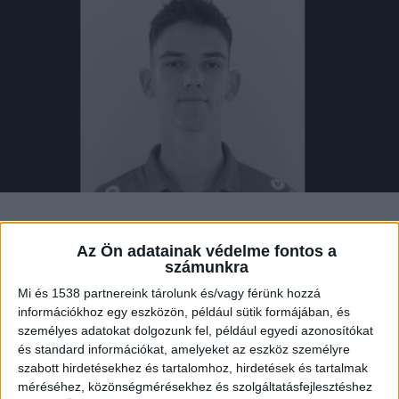
Meghalt Kerekes Bálint, a Dág Községi
Az Ön adatainak védelme fontos a
Sportegyesület röplabdázója. A 19 éves
számunkra
sportolót február 14-én búcsúztatják. A
Mi és 1538 partnereink tárolunk és/vagy férünk hozzá
fiatal sportember közúti balesetben
információkhoz egy eszközön, például sütik formájában, és
vesztette életét.
személyes adatokat dolgozunk fel, például egyedi azonosítókat
és standard információkat, amelyeket az eszköz személyre
szabott hirdetésekhez és tartalomhoz, hirdetések és tartalmak
méréséhez, közönségmérésekhez és szolgáltatásfejlesztéshez