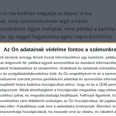
rró tea kiválóan megadja az alapot. A tea
az, mely szervezetünknek segít a káros
rülésében. Egyes teafajták, mint például a kamilla-
ja, így reggeli fogyasztása egész napra komfortos
Az Ön adatainak védelme fontos a számunkr
nk tárolunk és/vagy férünk hozzá információkhoz egy eszközön, példáu
a, hogy ébredés után fogyasszuk. A Távol-Keleten
t dolgozunk fel, például egyedi azonosítókat és standard információk
ék összetevőjét alapvetően a friss víz és a porrá
abott hirdetésekhez és tartalomhoz, hirdetések és tartalmak méréséhe
és szolgáltatásfejlesztéshez küld.
Az Ön engedélyével mi és a partne
erjét szüretelés után súlyos malomköveken őrlik
dszerrel szerzett pontos geolokációs adatokat és azonosítási informác
aporban található L-theanin és katekinek felelősek
megfelelő helyre kattintva hozzájárulhat ahhoz, hogy mi és a 1538 partne
szú felszívódású legyen, így tartós frissességet
 végezzünk. Másik lehetőségként a hozzájárulás megadása vagy elutasí
iókhoz juthat, és megváltoztathatja beállításait.
Felhívjuk figyelmét, 
entétben ugyanis nem robbanásszerű a hatása, hanem
ezeléséhez nem feltétlenül szükséges az Ön hozzájárulása, de jogában 
bogás nélkül.
zelés ellen. A beállításai csak erre a weboldalra érvényesek. Bármikor m
isszavonhatja hozzájárulását, ha visszatér erre az oldalra, és rákattint a