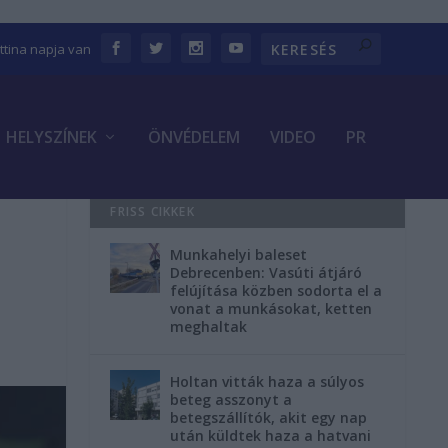
ettina napja van
HELYSZÍNEK
ÖNVÉDELEM
VIDEO
PR
FRISS CIKKEK
Munkahelyi baleset
Debrecenben: Vasúti átjáró
felújítása közben sodorta el a
vonat a munkásokat, ketten
meghaltak
Holtan vitták haza a súlyos
beteg asszonyt a
betegszállítók, akit egy nap
után küldtek haza a hatvani