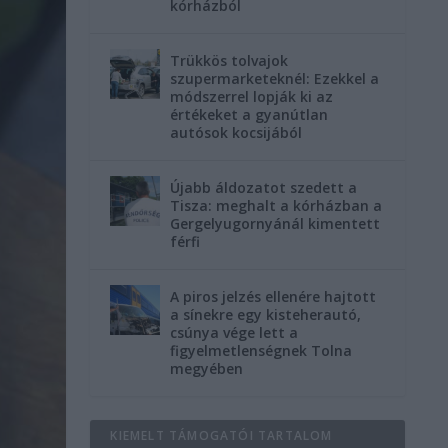
kórházból
Trükkös tolvajok
szupermarketeknél: Ezekkel a
módszerrel lopják ki az
értékeket a gyanútlan
autósok kocsijából
Újabb áldozatot szedett a
Tisza: meghalt a kórházban a
Gergelyugornyánál kimentett
férfi
A piros jelzés ellenére hajtott
a sínekre egy kisteherautó,
csúnya vége lett a
figyelmetlenségnek Tolna
megyében
KIEMELT TÁMOGATÓI TARTALOM