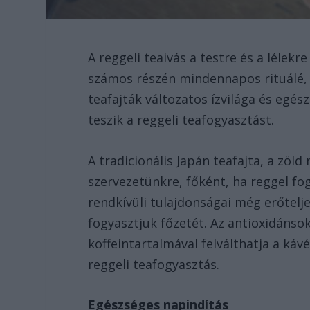
A reggeli teaivás a testre és a lélekr
számos részén mindennapos rituálé, 
teafajták változatos ízvilága és egé
teszik a reggeli teafogyasztást.
A tradicionális Japán teafajta, a zöl
szervezetünkre, főként, ha reggel fo
rendkívüli tulajdonságai még erőtelj
fogyasztjuk főzetét. Az antioxidánso
koffeintartalmával felválthatja a káv
reggeli teafogyasztás.
Egészséges napindítás