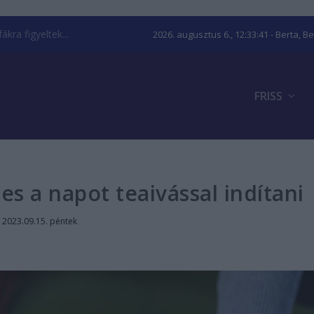
kra figyeltek...
2026. augusztus 6., 12:33:42
- Berta, B
FRISS
s a napot teaivással indítani
|
2023.09.15. péntek