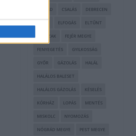
CSALÁD
CSALÁS
DEBRECEN
DROG
ELFOGÁS
ELTŰNT
ERŐSZAK
FEJÉR MEGYE
FENYEGETÉS
GYILKOSSÁG
GYŐR
GÁZOLÁS
HALÁL
HALÁLOS BALESET
HALÁLOS GÁZOLÁS
KÉSELÉS
KÓRHÁZ
LOPÁS
MENTÉS
MISKOLC
NYOMOZÁS
NÓGRÁD MEGYE
PEST MEGYE