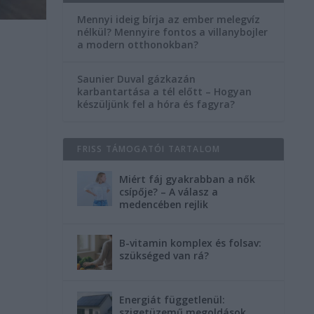
Mennyi ideig bírja az ember melegvíz
nélkül? Mennyire fontos a villanybojler
a modern otthonokban?
Saunier Duval gázkazán
karbantartása a tél előtt – Hogyan
készüljünk fel a hóra és fagyra?
FRISS TÁMOGATÓI TARTALOM
Miért fáj gyakrabban a nők
csípője? – A válasz a
medencében rejlik
B-vitamin komplex és folsav:
szükséged van rá?
Energiát függetlenül:
szigetüzemű megoldások