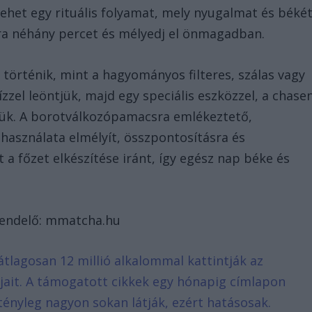
ehet egy rituális folyamat, mely nyugalmat és béké
ra néhány percet és mélyedj el önmagadban.
történik, mint a hagyományos filteres, szálas vagy
vízzel leöntjük, majd egy speciális eszközzel, a chase
ük. A borotválkozópamacsra emlékeztető,
használata elmélyít, összpontosításra és
 a főzet elkészítése iránt, így egész nap béke és
rendelő: mmatcha.hu
átlagosan 12 millió alkalommal kattintják az
ljait. A támogatott cikkek egy hónapig címlapon
tényleg nagyon sokan látják, ezért hatásosak.