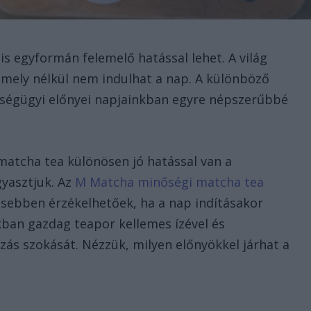
e is egyformán felemelő hatással lehet. A világ
mely nélkül nem indulhat a nap. A különböző
szségügyi előnyei napjainkban egyre népszerűbbé
d matcha tea különösen jó hatással van a
gyasztjuk. Az
M Matcha minőségi matcha tea
esebben érzékelhetőek, ha a nap indításakor
kban gazdag teapor kellemes ízével és
ézás szokását. Nézzük, milyen előnyökkel járhat a