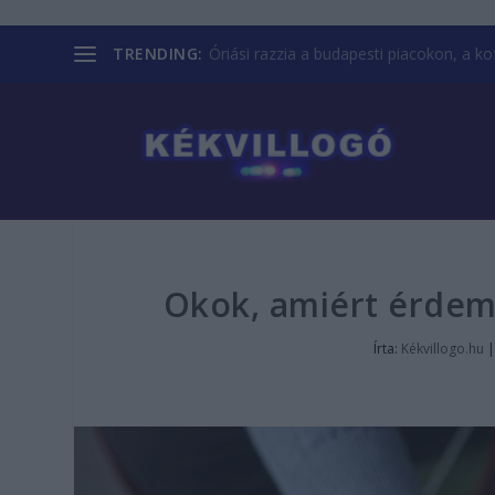
TRENDING:
Óriási razzia a budapesti piacokon, a kofá
Okok, amiért érdeme
Írta:
Kékvillogo.hu