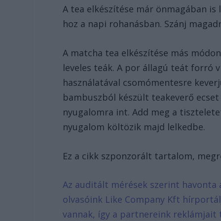
A tea elkészítése már önmagában is l
hoz a napi rohanásban. Szánj magad
A matcha tea elkészítése más módon 
leveles teák. A por állagú teát forró 
használatával csomómentesre keverj
bambuszból készült teakeverő ecset 
nyugalomra int. Add meg a tiszteletet
nyugalom költözik majd lelkedbe.
Ez a cikk szponzorált tartalom, meg
Az auditált mérések szerint havonta 
olvasóink Like Company Kft hírportá
vannak, így a partnereink reklámjait 