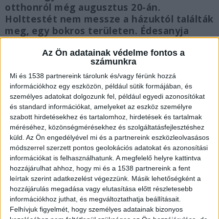
otthonról még augusztus 20-án.
Holttestét nem messze a házuktól találták
meg, egy bokros területen. Édesanyja
összeomlott a gyásztól.
Az Ön adatainak védelme fontos a
számunkra
Mi és 1538 partnereink tárolunk és/vagy férünk hozzá
információkhoz egy eszközön, például sütik formájában, és
Születésnapján tűnt el
személyes adatokat dolgozunk fel, például egyedi azonosítókat
és standard információkat, amelyeket az eszköz személyre
Amint arról mi is beszámoltunk,
Balázs egy
szabott hirdetésekhez és tartalomhoz, hirdetések és tartalmak
méréséhez, közönségmérésekhez és szolgáltatásfejlesztéshez
kisebb családi vita után, augusztus 20-án,
küld.
Az Ön engedélyével mi és a partnereink eszközleolvasásos
bükkaranyosi otthonából, a délutáni órákban
módszerrel szerzett pontos geolokációs adatokat és azonosítási
információkat is felhasználhatunk. A megfelelő helyre kattintva
tűnt el. Egyszer még hazasurrant, hogy
hozzájárulhat ahhoz, hogy mi és a 1538 partnereink a fent
átöltözzön, utána útnak indult. Senki sem tudja,
leírtak szerint adatkezelést végezzünk. Másik lehetőségként a
hova mehetett. Csak egy volt biztos: kamera
hozzájárulás megadása vagy elutasítása előtt részletesebb
információkhoz juthat, és megváltoztathatja beállításait.
rögzítette, hogy az otthonától néhány száz
Felhívjuk figyelmét, hogy személyes adatainak bizonyos