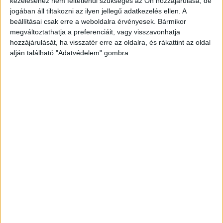
méterre eső buszmegállónál ment le egy
kezeléséhez nem feltétlenül szükséges az Ön hozzájárulása, de
jogában áll tiltakozni az ilyen jellegű adatkezelés ellen. A
lépcsőn.
A Kékvillogó legfrissebb híreit ide
beállításai csak erre a weboldalra érvényesek. Bármikor
kattintva éred el! A Facebookon már 341 ezernél
megváltoztathatja a preferenciáit, vagy visszavonhatja
hozzájárulását, ha visszatér erre az oldalra, és rákattint az oldal
is többen követnek minket.
alján található "Adatvédelem" gombra.