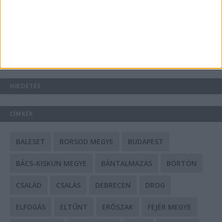
Mit tudnak a keleti e-bike-ok?
HIRDETÉS
CÍMKÉK
BALESET
BORSOD MEGYE
BUDAPEST
BÁCS-KISKUN MEGYE
BÁNTALMAZÁS
BÖRTÖN
CSALÁD
CSALÁS
DEBRECEN
DROG
ELFOGÁS
ELTŰNT
ERŐSZAK
FEJÉR MEGYE