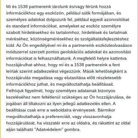
biztonságot szeretne adni gyermekei számára,
Mi és 1538 partnereink tárolunk és/vagy férünk hozzá
azonban mindezt nehezebb kivitelezni, ha ki kell
információkhoz egy eszközön, például sütik formájában, és
személyes adatokat dolgozunk fel, például egyedi azonosítókat
engedni őket szárnyaink alól. Márpedig nem
és standard információkat, amelyeket az eszköz személyre
lehetünk mindig a nyomukba, vagy mégis?
szabott hirdetésekhez és tartalomhoz, hirdetések és tartalmak
méréséhez, közönségmérésekhez és szolgáltatásfejlesztéshez
küld.
Az Ön engedélyével mi és a partnereink eszközleolvasásos
Hogyan tudd gyermekedet biztonságban, ha
módszerrel szerzett pontos geolokációs adatokat és azonosítási
nincs melletted?
információkat is felhasználhatunk. A megfelelő helyre kattintva
hozzájárulhat ahhoz, hogy mi és a 1538 partnereink a fent
leírtak szerint adatkezelést végezzünk. Másik lehetőségként a
Kommunikáció:
a jó szülő-gyermek kapcsolatban
hozzájárulás megadása vagy elutasítása előtt részletesebb
információkhoz juthat, és megváltoztathatja beállításait.
a beszélgetés alapvető közös tevékenység. Az
Felhívjuk figyelmét, hogy személyes adatainak bizonyos
általános érdeklődés mellett azonban olyan
kezeléséhez nem feltétlenül szükséges az Ön hozzájárulása, de
jogában áll tiltakozni az ilyen jellegű adatkezelés ellen. A
fontos, nevelő célzatú beszélgetéseket is
beállításai csak erre a weboldalra érvényesek. Bármikor
folytatni kell, amelyek felkészítik a gyerekeket
megváltoztathatja a preferenciáit, vagy visszavonhatja
arra, ha egyedül lesznek: hogyan kérjenek
hozzájárulását, ha visszatér erre az oldalra, és rákattint az oldal
alján található "Adatvédelem" gombra.
segítséget, kiben bízhatnak, mit tegyenek