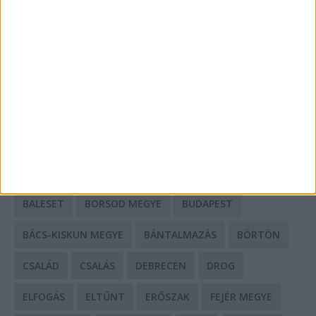
A csőbúvár szivattyúk: mit kell tudni róluk?
Mit tudnak a keleti e-bike-ok?
HIRDETÉS
CÍMKÉK
BALESET
BORSOD MEGYE
BUDAPEST
BÁCS-KISKUN MEGYE
BÁNTALMAZÁS
BÖRTÖN
CSALÁD
CSALÁS
DEBRECEN
DROG
ELFOGÁS
ELTŰNT
ERŐSZAK
FEJÉR MEGYE