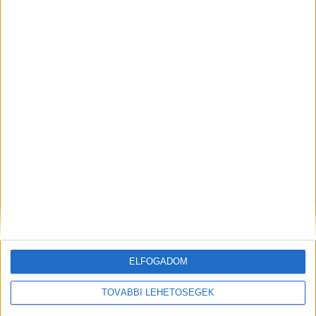
Az auditált mérések szerint havonta átlagosan 12
millió alkalommal kattintják az olvasóink Like
Company Kft hírportáljait. A támogatott cikkek
egy hónapig címlapon vannak, így a partnereink
reklámjait tényleg nagyon sokan látják, ezért
hatásosak.
Kattintson ide, ha Ön is kipróbálná
ezt a népszerű hirdetési formát.
ELFOGADOM
MEGOSZTÁS:
TOVÁBBI LEHETŐSÉGEK