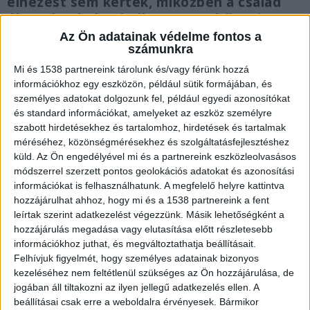
elnézést sem kértek, miközben a család
élete darabokra hullott a tragédia miatt.
Az Ön adatainak védelme fontos a
számunkra
Mi és 1538 partnereink tárolunk és/vagy férünk hozzá
információkhoz egy eszközön, például sütik formájában, és
Fél évig volt kómában
személyes adatokat dolgozunk fel, például egyedi azonosítókat
és standard információkat, amelyeket az eszköz személyre
Február másodikán hunyt el Dudás István. Dudás
szabott hirdetésekhez és tartalomhoz, hirdetések és tartalmak
Miki világbajnok kajakozó édesapja, akire hatan
méréséhez, közönségmérésekhez és szolgáltatásfejlesztéshez
küld.
Az Ön engedélyével mi és a partnereink eszközleolvasásos
támadtak tavaly augusztusban, és aki egyetlen
módszerrel szerzett pontos geolokációs adatokat és azonosítási
ütéstől olyan súlyos sérüléseket szenvedett,
információkat is felhasználhatunk. A megfelelő helyre kattintva
hozzájárulhat ahhoz, hogy mi és a 1538 partnereink a fent
hogy félévig kómában volt, mielőtt meghalt
leírtak szerint adatkezelést végezzünk. Másik lehetőségként a
volna. A támadók küzdősportokban jártas
hozzájárulás megadása vagy elutasítása előtt részletesebb
információkhoz juthat, és megváltoztathatja beállításait.
emberek voltak, akik tisztában lehettek azzal,
Felhívjuk figyelmét, hogy személyes adatainak bizonyos
hogy milyen ütőerejük van.
A Kékvillogó
kezeléséhez nem feltétlenül szükséges az Ön hozzájárulása, de
legfrissebb híreit ide kattintva éred el! A
jogában áll tiltakozni az ilyen jellegű adatkezelés ellen. A
beállításai csak erre a weboldalra érvényesek. Bármikor