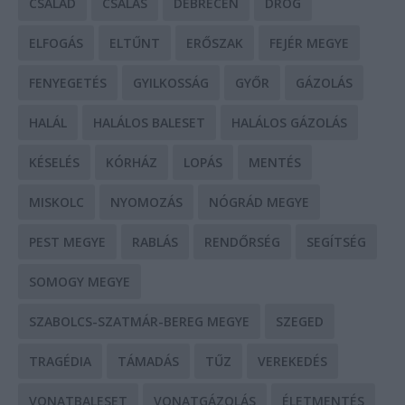
CSALÁD
CSALÁS
DEBRECEN
DROG
ELFOGÁS
ELTŰNT
ERŐSZAK
FEJÉR MEGYE
FENYEGETÉS
GYILKOSSÁG
GYŐR
GÁZOLÁS
HALÁL
HALÁLOS BALESET
HALÁLOS GÁZOLÁS
KÉSELÉS
KÓRHÁZ
LOPÁS
MENTÉS
MISKOLC
NYOMOZÁS
NÓGRÁD MEGYE
PEST MEGYE
RABLÁS
RENDŐRSÉG
SEGÍTSÉG
SOMOGY MEGYE
SZABOLCS-SZATMÁR-BEREG MEGYE
SZEGED
TRAGÉDIA
TÁMADÁS
TŰZ
VEREKEDÉS
VONATBALESET
VONATGÁZOLÁS
ÉLETMENTÉS