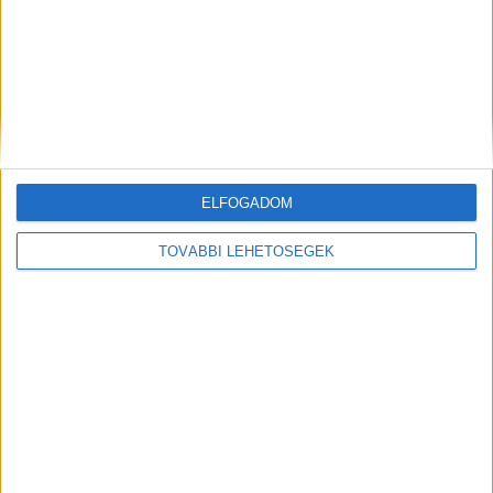
hogy mit szól hozzá, elfogadja a bocsánatkérést
vagy sem? A világbajnok azonban – tőle
szokatlan módon az ügy kapcsán – csendben
maradt. “Nem szeretnék reagálni rá. Köszönöm a
megértést!”
A Kékvillogó legfrissebb híreit ide
kattintva éred el! A Facebookon már 341 ezernél
ELFOGADOM
is többen követnek minket.
TOVÁBBI LEHETŐSÉGEK
Kiemelt kép: Dudás Miki
MEGOSZTÁS: