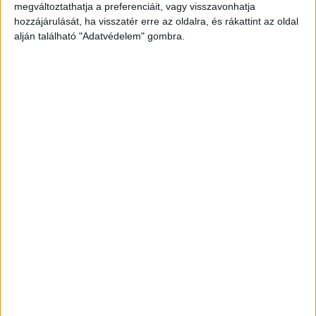
Facebookon már 341 ezernél is többen követnek
megváltoztathatja a preferenciáit, vagy visszavonhatja
minket.
hozzájárulását, ha visszatér erre az oldalra, és rákattint az oldal
alján található "Adatvédelem" gombra.
A támadás előzménye