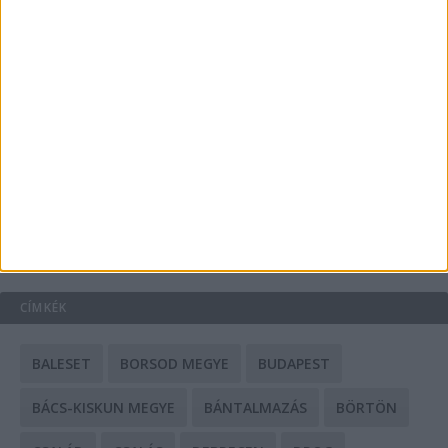
A csőbúvár szivattyúk: mit kell tudni róluk?
Mit tudnak a keleti e-bike-ok?
HIRDETÉS
CÍMKÉK
BALESET
BORSOD MEGYE
BUDAPEST
BÁCS-KISKUN MEGYE
BÁNTALMAZÁS
BÖRTÖN