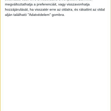
megváltoztathatja a preferenciáit, vagy visszavonhatja
hozzájárulását, ha visszatér erre az oldalra, és rákattint az oldal
alján található "Adatvédelem" gombra.
Elterveztek mindent
Egy 70 év körüli nő és a férje akart véget vetni az
életének. A szomszédok szerint a házaspár már
hónapok óta tervezgette az öngyilkosságot, ám
azt nem gondolták, hogy tényleg elszánják
magukat a végzetes lépésre.