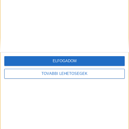
okát.
Van segítség!
Ha Ön vagy valaki a környezetében
krízishelyzetben van, hívja mobilról is a 116-123-
as ingyenes lelkielsősegély-számot, vagy keresse
fel a
www.ongyilkossagmegelozes.hu
oldalt!
A
ELFOGADOM
Kékvillogó.hu legfrissebb híreit ide kattintva éred
el!
TOVÁBBI LEHETŐSÉGEK
Kiemelt kép: illusztráció