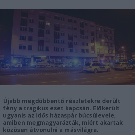
Újabb megdöbbentő részletekre derült
fény a tragikus eset kapcsán. Előkerült
ugyanis az idős házaspár búcsúlevele,
amiben megmagyarázták, miért akartak
közösen átvonulni a másvilágra.