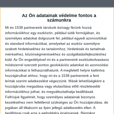
Az Ön adatainak védelme fontos a
számunkra
Romlott az egészségi állapotuk
Mi és 1538 partnereink tárolunk és/vagy férünk hozzá
információkhoz egy eszközön, például sütik formájában, és
Ahogy arról a BudapestKörnyéke.hu
beszámolt
,
személyes adatokat dolgozunk fel, például egyedi azonosítókat
egészségi állapotuk romlása miatt együtt akarta
és standard információkat, amelyeket az eszköz személyre
itthagyni ezt a világot egy idős házaspár férfi és
szabott hirdetésekhez és tartalomhoz, hirdetések és tartalmak
méréséhez, közönségmérésekhez és szolgáltatásfejlesztéshez
nő tagja Újbudán. Az egyébként is tragikus
küld.
Az Ön engedélyével mi és a partnereink eszközleolvasásos
cselekménybe azonban bekerült egy csavar: a
módszerrel szerzett pontos geolokációs adatokat és azonosítási
információkat is felhasználhatunk. A megfelelő helyre kattintva
férj életben maradt.
A Kékvillogó.hu legfrissebb
hozzájárulhat ahhoz, hogy mi és a 1538 partnereink a fent
híreit ide kattintva éred el!
leírtak szerint adatkezelést végezzünk. Másik lehetőségként a
hozzájárulás megadása vagy elutasítása előtt részletesebb
információkhoz juthat, és megváltoztathatja beállításait.
Felhívjuk figyelmét, hogy személyes adatainak bizonyos
kezeléséhez nem feltétlenül szükséges az Ön hozzájárulása, de
jogában áll tiltakozni az ilyen jellegű adatkezelés ellen. A
beállításai csak erre a weboldalra érvényesek. Bármikor