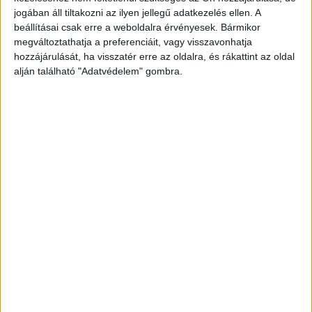
követnek minket.
jogában áll tiltakozni az ilyen jellegű adatkezelés ellen. A
beállításai csak erre a weboldalra érvényesek. Bármikor
megváltoztathatja a preferenciáit, vagy visszavonhatja
hozzájárulását, ha visszatér erre az oldalra, és rákattint az oldal
alján található "Adatvédelem" gombra.
Súlyos fertőzés
Mára kiderült, hogy a színész szervezetét húsevő