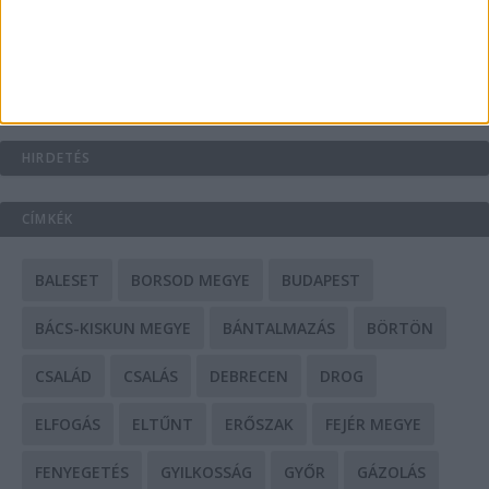
Mit tudnak a keleti e-bike-ok?
HIRDETÉS
CÍMKÉK
BALESET
BORSOD MEGYE
BUDAPEST
BÁCS-KISKUN MEGYE
BÁNTALMAZÁS
BÖRTÖN
CSALÁD
CSALÁS
DEBRECEN
DROG
ELFOGÁS
ELTŰNT
ERŐSZAK
FEJÉR MEGYE
FENYEGETÉS
GYILKOSSÁG
GYŐR
GÁZOLÁS