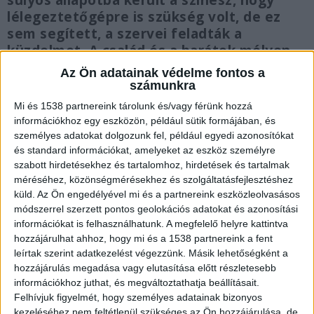
súlyos állapotba került a színész, hogy
lélegeztetőgépre is szükség volt, de ez
sem segített, a szervei feladták a
küzdelmet. A család és a barátok mélyen
gyászolnak.
Az Ön adatainak védelme fontos a
számunkra
Mi és 1538 partnereink tárolunk és/vagy férünk hozzá
információkhoz egy eszközön, például sütik formájában, és
személyes adatokat dolgozunk fel, például egyedi azonosítókat
Meghalt Vadász Zsolt
és standard információkat, amelyeket az eszköz személyre
szabott hirdetésekhez és tartalomhoz, hirdetések és tartalmak
Elhunyt Vadász Zsolt, a Budapesti
méréséhez, közönségmérésekhez és szolgáltatásfejlesztéshez
Operettszínház népszerű énekese és színésze,
küld.
Az Ön engedélyével mi és a partnereink eszközleolvasásos
módszerrel szerzett pontos geolokációs adatokat és azonosítási
közölte a szomorú hírt az intézmény pénteken.
információkat is felhasználhatunk. A megfelelő helyre kattintva
Akkor mindössze annyit írtak, hogy az 51 éves
hozzájárulhat ahhoz, hogy mi és a 1538 partnereink a fent
leírtak szerint adatkezelést végezzünk. Másik lehetőségként a
művész gyors lefolyású betegségben halt meg.
A
hozzájárulás megadása vagy elutasítása előtt részletesebb
Kékvillogó legfrissebb híreit ide kattintva éred el!
információkhoz juthat, és megváltoztathatja beállításait.
A Facebookon már 341 ezernél is többen
Felhívjuk figyelmét, hogy személyes adatainak bizonyos
kezeléséhez nem feltétlenül szükséges az Ön hozzájárulása, de