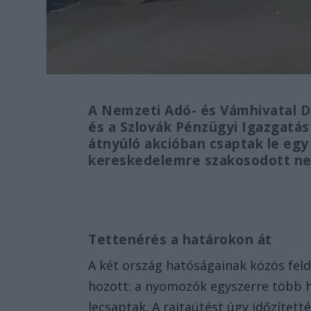
A Nemzeti Adó- és Vámhivatal D
és a Szlovák Pénzügyi Igazgatás
átnyúló akcióban csaptak le egy 
kereskedelemre szakosodott ne
Tettenérés a határokon át
A két ország hatóságainak közös fel
hozott: a nyomozók egyszerre több h
lecsaptak. A rajtaütést úgy időzített