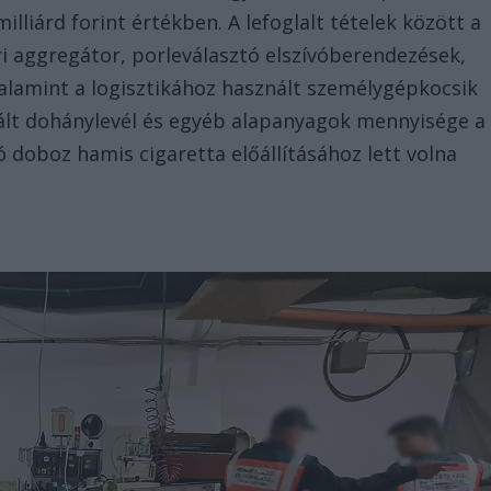
illiárd forint értékben. A lefoglalt tételek között a
ari aggregátor, porleválasztó elszívóberendezések,
lamint a logisztikához használt személygépkocsik
lált dohánylevél és egyéb alapanyagok mennyisége a
ó doboz hamis cigaretta előállításához lett volna