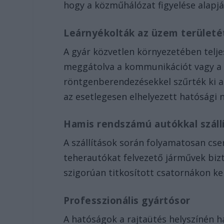
hogy a közműhálózat figyelése alapjá
Leárnyékolták az üzem terület
A gyár közvetlen környezetében telje
meggátolva a kommunikációt vagy a k
röntgenberendezésekkel szűrték ki a
az esetlegesen elhelyezett hatósági
Hamis rendszámú autókkal szállí
A szállítások során folyamatosan cs
teherautókat felvezető járművek bizt
szigorúan titkosított csatornákon ke
Professzionális gyártósor
A hatóságok a rajtaütés helyszínén 