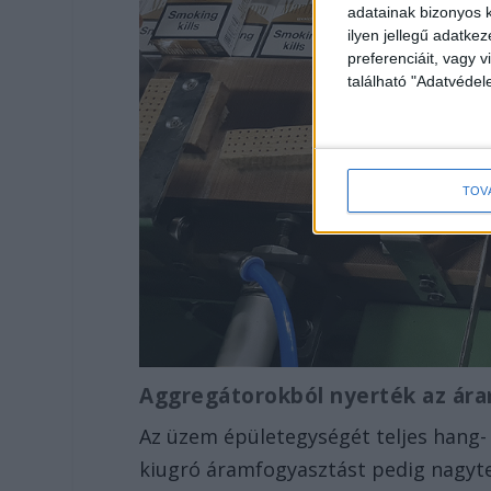
adatainak bizonyos k
ilyen jellegű adatke
preferenciáit, vagy v
található "Adatvéde
TOV
Aggregátorokból nyerték az ár
Az üzem épületegységét teljes hang- 
kiugró áramfogyasztást pedig nagyte