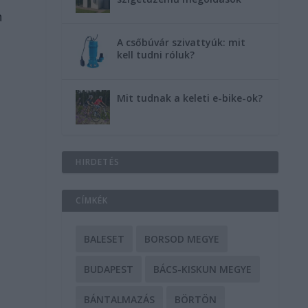
n
A csőbúvár szivattyúk: mit
kell tudni róluk?
Mit tudnak a keleti e-bike-ok?
HIRDETÉS
CÍMKÉK
BALESET
BORSOD MEGYE
BUDAPEST
BÁCS-KISKUN MEGYE
BÁNTALMAZÁS
BÖRTÖN