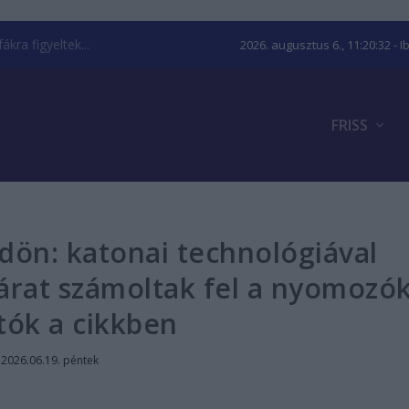
kra figyeltek...
2026. augusztus 6., 11:20:33
- I
FRISS
ldön: katonai technológiával
gyárat számoltak fel a nyomozó
tók a cikkben
|
2026.06.19. péntek