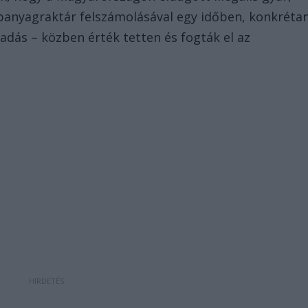
apanyagraktár felszámolásával egy időben, konkréta
átadás – közben érték tetten és fogták el az