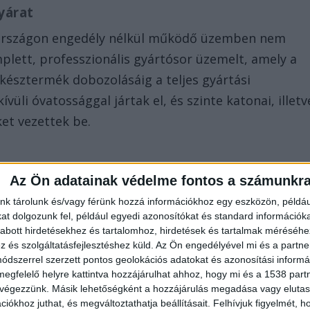
yárat
rországon engedély nélkül működő üzemben nem
mplett, professzionális gyártósor üzemelt, amely a
késztermék dobozolásáig a teljes gyártási
ívüli óvatossággal jártak el, és szinte katonai, illetv
ket vezettek be.
Az Ön adatainak védelme fontos a számunkr
nk tárolunk és/vagy férünk hozzá információkhoz egy eszközön, példáu
t dolgozunk fel, például egyedi azonosítókat és standard információk
abott hirdetésekhez és tartalomhoz, hirdetések és tartalmak méréséhe
és szolgáltatásfejlesztéshez küld.
Az Ön engedélyével mi és a partne
dszerrel szerzett pontos geolokációs adatokat és azonosítási informác
megfelelő helyre kattintva hozzájárulhat ahhoz, hogy mi és a 1538 partne
 végezzünk. Másik lehetőségként a hozzájárulás megadása vagy elutasí
iókhoz juthat, és megváltoztathatja beállításait.
Felhívjuk figyelmét, 