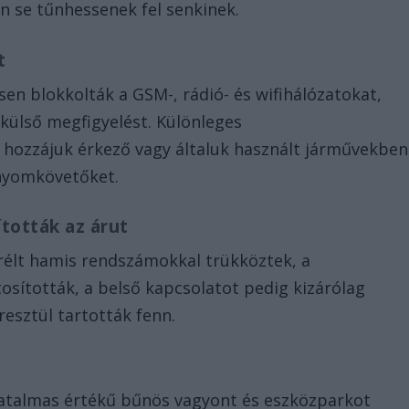
n se tűnhessenek fel senkinek.
ét
sen blokkolták a GSM-, rádió- és wifihálózatokat,
ülső megfigyelést. Különleges
 hozzájuk érkező vagy általuk használt járművekben
 nyomkövetőket.
tották az árut
erélt hamis rendszámokkal trükköztek, a
osították, a belső kapcsolatot pedig kizárólag
resztül tartották fenn.
hatalmas értékű bűnös vagyont és eszközparkot