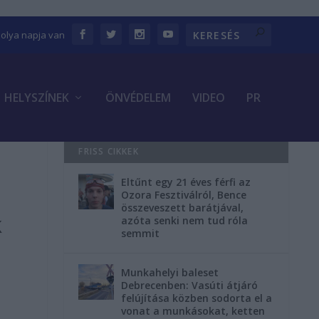
bolya napja van
HELYSZÍNEK
ÖNVÉDELEM
VIDEO
PR
FRISS CIKKEK
Eltűnt egy 21 éves férfi az
Ozora Fesztiválról, Bence
összeveszett barátjával,
k
azóta senki nem tud róla
semmit
Munkahelyi baleset
Debrecenben: Vasúti átjáró
felújítása közben sodorta el a
vonat a munkásokat, ketten