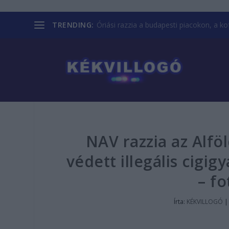
TRENDING:
Óriási razzia a budapesti piacokon, a kofá
NAV razzia az Alfö
védett illegális cigi
– fo
Írta:
KÉKVILLOGÓ