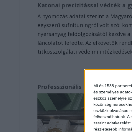
Katonai precizitással védték a g
A nyomozás adatai szerint a Magya
egyszerű sufnituningról volt szó: ko
nyersanyag feldolgozásától kezdve a 
láncolatot lefedte. Az elkövetők rendk
titkosszolgálati védelmi intézkedése
Professzionális gyártósor
Mi és 1538 partnerei
és személyes adatoka
eszköz személyre sz
közönségmérésekhez 
eszközleolvasásos mó
felhasználhatunk. A 
szerint adatkezelést
részletesebb informác