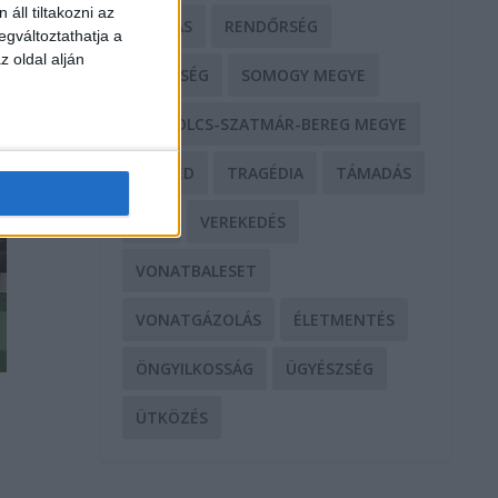
áll tiltakozni az
RABLÁS
RENDŐRSÉG
egváltoztathatja a
z oldal alján
SEGÍTSÉG
SOMOGY MEGYE
SZABOLCS-SZATMÁR-BEREG MEGYE
SZEGED
TRAGÉDIA
TÁMADÁS
TŰZ
VEREKEDÉS
VONATBALESET
VONATGÁZOLÁS
ÉLETMENTÉS
ÖNGYILKOSSÁG
ÜGYÉSZSÉG
ÜTKÖZÉS