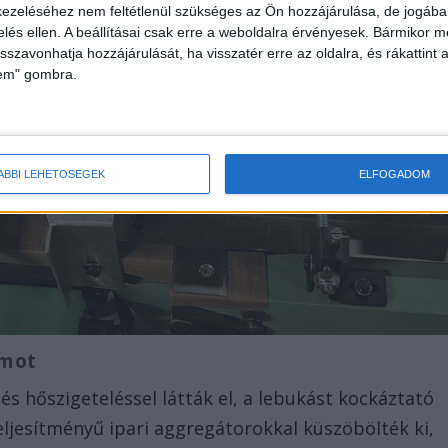
ezeléséhez nem feltétlenül szükséges az Ön hozzájárulása, de jogában 
zelés ellen. A beállításai csak erre a weboldalra érvényesek. Bármikor m
isszavonhatja hozzájárulását, ha visszatér erre az oldalra, és rákattint a
lem" gombra.
ÁBBI LEHETŐSÉGEK
ELFOGADOM
amot
és hőszigeteléssel látták el, a lebukást kockáztató
ljesítményű ipari aggregátorokkal küszöbölték ki,