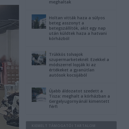
meghaltak
Holtan vitták haza a súlyos
beteg asszonyt a
betegszállítók, akit egy nap
után küldtek haza a hatvani
kórházból
Trükkös tolvajok
szupermarketeknél: Ezekkel a
módszerrel lopják ki az
értékeket a gyanútlan
autósok kocsijából
Újabb áldozatot szedett a
Tisza: meghalt a kórházban a
Gergelyugornyánál kimentett
férfi
KIEMELT TÁMOGATÓI TARTALOM