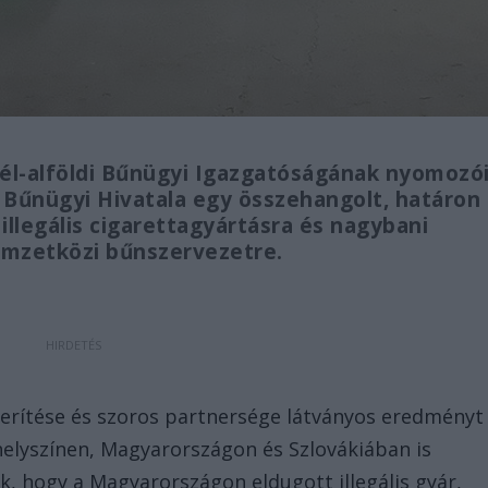
él-alföldi Bűnügyi Igazgatóságának nyomozó
 Bűnügyi Hivatala egy összehangolt, határon
illegális cigarettagyártásra és nagybani
mzetközi bűnszervezetre.
derítése és szoros partnersége látványos eredményt
elyszínen, Magyarországon és Szlovákiában is
ék, hogy a Magyarországon eldugott illegális gyár,