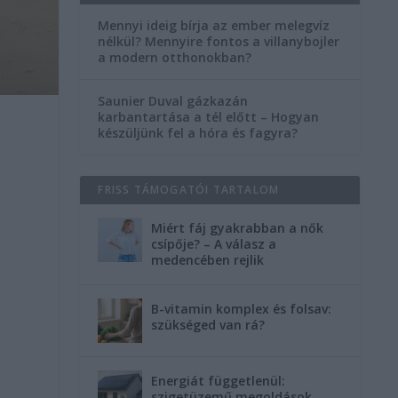
Mennyi ideig bírja az ember melegvíz
nélkül? Mennyire fontos a villanybojler
a modern otthonokban?
Saunier Duval gázkazán
karbantartása a tél előtt – Hogyan
készüljünk fel a hóra és fagyra?
i
FRISS TÁMOGATÓI TARTALOM
Miért fáj gyakrabban a nők
csípője? – A válasz a
medencében rejlik
B-vitamin komplex és folsav:
szükséged van rá?
Energiát függetlenül:
szigetüzemű megoldások