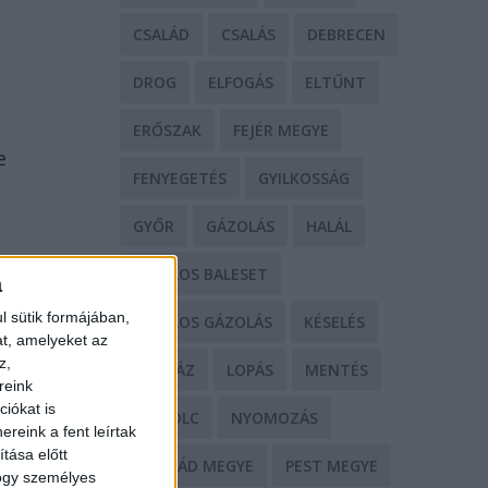
CSALÁD
CSALÁS
DEBRECEN
DROG
ELFOGÁS
ELTŰNT
ERŐSZAK
FEJÉR MEGYE
e
FENYEGETÉS
GYILKOSSÁG
GYŐR
GÁZOLÁS
HALÁL
HALÁLOS BALESET
a
l sütik formájában,
HALÁLOS GÁZOLÁS
KÉSELÉS
at, amelyeket az
z,
KÓRHÁZ
LOPÁS
MENTÉS
reink
iókat is
MISKOLC
NYOMOZÁS
reink a fent leírtak
tása előtt
NÓGRÁD MEGYE
PEST MEGYE
hogy személyes