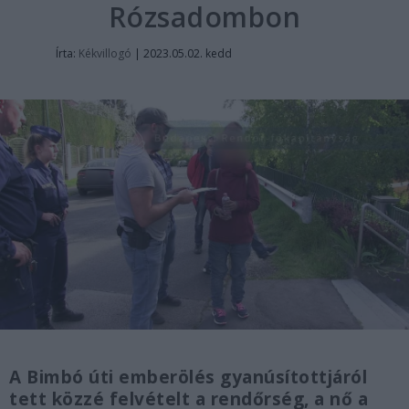
Rózsadombon
Írta:
Kékvillogó
|
2023.05.02. kedd
A Bimbó úti emberölés gyanúsítottjáról
tett közzé felvételt a rendőrség, a nő a