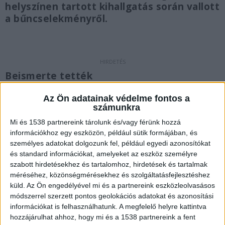
helyszínen tartott kihallgatás során vallott
a bűncselekményről.
Beismerte tették
Ahogy írtunk róla
, gyilkosság történt Budapest 2.
Az Ön adatainak védelme fontos a
számunkra
kerületében, a Bimbó úton, miután a rendőrség
Mi és 1538 partnereink tárolunk és/vagy férünk hozzá
egy idős nőt holtan talált az otthonában. A
információkhoz egy eszközön, például sütik formájában, és
Budapesti Rendőr-főkapitányság Facebook-
személyes adatokat dolgozunk fel, például egyedi azonosítókat
oldalán most közzétett egy videót, amelyben a
és standard információkat, amelyeket az eszköz személyre
szabott hirdetésekhez és tartalomhoz, hirdetések és tartalmak
helyszíni kihallgatás egy részlete látható. Ebben
méréséhez, közönségmérésekhez és szolgáltatásfejlesztéshez
ismeri be P. Gabriella, hogy végzett a
küld.
Az Ön engedélyével mi és a partnereink eszközleolvasásos
módszerrel szerzett pontos geolokációs adatokat és azonosítási
nevelőanyjával.
A Kékvillogó.hu legfrissebb híreit
információkat is felhasználhatunk. A megfelelő helyre kattintva
ide kattintva éred el!
hozzájárulhat ahhoz, hogy mi és a 1538 partnereink a fent