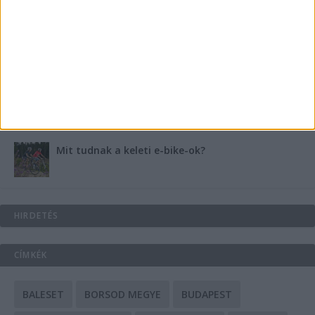
Energiát függetlenül: szigetüzemű megoldások
A csőbúvár szivattyúk: mit kell tudni róluk?
Mit tudnak a keleti e-bike-ok?
HIRDETÉS
CÍMKÉK
BALESET
BORSOD MEGYE
BUDAPEST