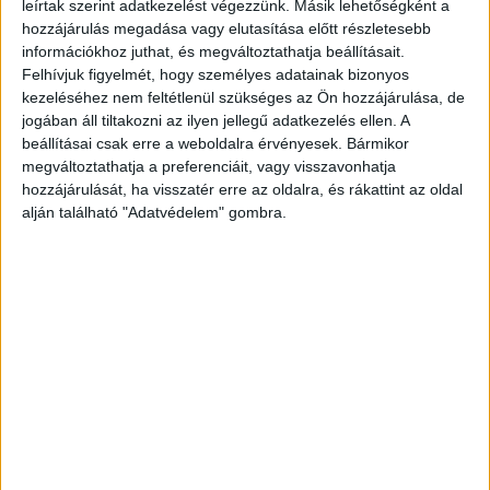
leírtak szerint adatkezelést végezzünk. Másik lehetőségként a
hozzájárulás megadása vagy elutasítása előtt részletesebb
információkhoz juthat, és megváltoztathatja beállításait.
Felhívjuk figyelmét, hogy személyes adatainak bizonyos
kezeléséhez nem feltétlenül szükséges az Ön hozzájárulása, de
jogában áll tiltakozni az ilyen jellegű adatkezelés ellen. A
beállításai csak erre a weboldalra érvényesek. Bármikor
megváltoztathatja a preferenciáit, vagy visszavonhatja
hozzájárulását, ha visszatér erre az oldalra, és rákattint az oldal
alján található "Adatvédelem" gombra.
Hideg vérrel gyilkolt
Hát az volt, hogy nagyon mérges lett anyám rám,
ezért idejöttem, és megöltem – mondta a