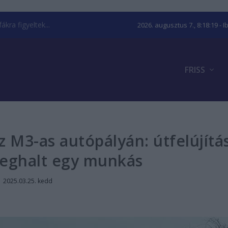
kra figyeltek...
2026. augusztus 7., 8:18:20
- I
FRISS
 M3-as autópályán: útfelújítá
eghalt egy munkás
|
2025.03.25. kedd