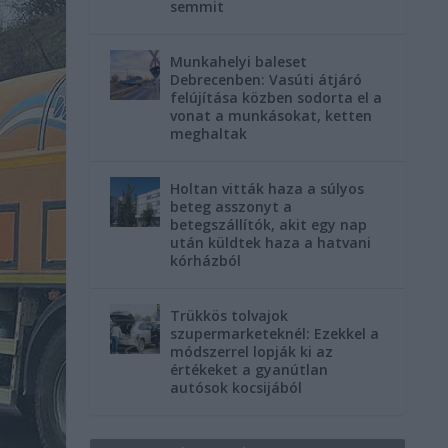
semmit
Munkahelyi baleset
Debrecenben: Vasúti átjáró
felújítása közben sodorta el a
vonat a munkásokat, ketten
meghaltak
Holtan vitták haza a súlyos
beteg asszonyt a
betegszállítók, akit egy nap
után küldtek haza a hatvani
kórházból
Trükkös tolvajok
szupermarketeknél: Ezekkel a
módszerrel lopják ki az
értékeket a gyanútlan
autósok kocsijából