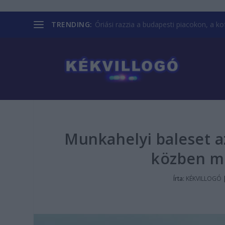
TRENDING:
Óriási razzia a budapesti piacokon, a kofá
Munkahelyi baleset az
közben m
Írta:
KÉKVILLOGÓ