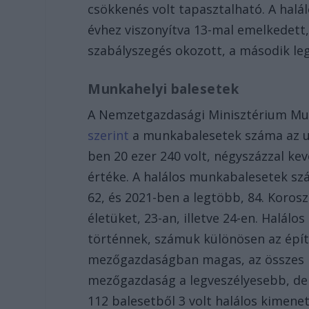
csökkenés volt tapasztalható. A ha
évhez viszonyítva 13-mal emelkedett
szabályszegés okozott, a második le
Munkahelyi balesetek
A Nemzetgazdasági Minisztérium Mun
szerint
a munkabalesetek száma az utó
ben 20 ezer 240 volt, négyszázzal kev
értéke. A halálos munkabalesetek szá
62, és 2021-ben a legtöbb, 84. Korosz
életüket, 23-an, illetve 24-en. Halá
történnek, számuk különösen az építő
mezőgazdaságban magas, az összes m
mezőgazdaság a legveszélyesebb, d
112 balesetből 3 volt halálos kimenete