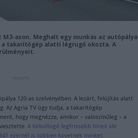
z M3-ason. Meghalt egy munkás az autópálya
t a takarítógép alatti légrugó okozta. A
örülményeit.
pálya 120-as szelvényében. A lezárt, felújítás alatt
. Az Agria TV úgy tudja, a takarítógép
 ment, hogy megnézze, amikor – valószínűleg – a
 vesztette.
A Kékvillogó legfrissebb híreit ide
341 ezernél is többen követnek minket.