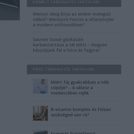
KIEMELT TÁMOGATÓI TARTALOM
Mennyi ideig bírja az ember melegvíz
nélkül? Mennyire fontos a villanybojler
a modern otthonokban?
Saunier Duval gázkazán
karbantartása a tél előtt – Hogyan
készüljünk fel a hóra és fagyra?
FRISS TÁMOGATÓI TARTALOM
Miért fáj gyakrabban a nők
csípője? – A válasz a
medencében rejlik
B-vitamin komplex és folsav:
szükséged van rá?
Energiát függetlenül: