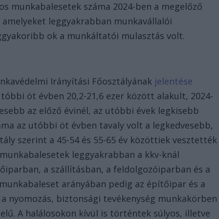
lálos munkabalesetek száma 2024-ben a megelőző
, amelyeket leggyakrabban munkavállalói
ggyakoribb ok a munkáltatói mulasztás volt.
kavédelmi Irányítási Főosztályának
jelentése
bbi öt évben 20,2-21,6 ezer között alakult, 2024-
esebb az előző évinél, az utóbbi évek legkisebb
ma az utóbbi öt évben tavaly volt a legkedvesebb,
tály szerint a 45-54 és 55-65 év közöttiek vesztették
los munkabalesetek leggyakrabban a kkv-knál
iparban, a szállításban, a feldolgozóiparban és a
unkabaleset arányában pedig az építőipar és a
e a nyomozás, biztonsági tevékenység munkakörben
lű. A halálosokon kívül is történtek súlyos, illetve