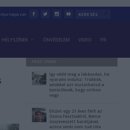
bolya napja van
HELYSZÍNEK
ÖNVÉDELEM
VIDEO
PR
FRISS CIKKEK
Így védd meg a lakásodat, ha
s
nyaralni indulsz: Trükkök,
amikkel azt mutathatod a
betörőknek, hogy otthon
vagy
Eltűnt egy 21 éves férfi az
Ozora Fesztiválról, Bence
összeveszett barátjával,
azóta senki nem tud róla