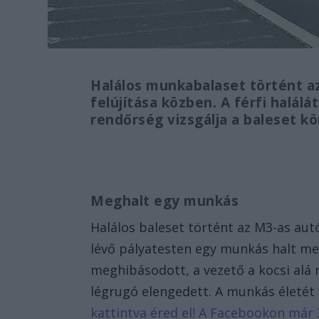
Halálos munkabalaset történt a
felújítása közben. A férfi halálá
rendőrség vizsgálja a baleset k
Meghalt egy munkás
Halálos baleset történt az M3-as autó
lévő pályatesten egy munkás halt meg
meghibásodott, a vezető a kocsi alá
légrugó elengedett. A munkás életét
kattintva éred el! A Facebookon már 