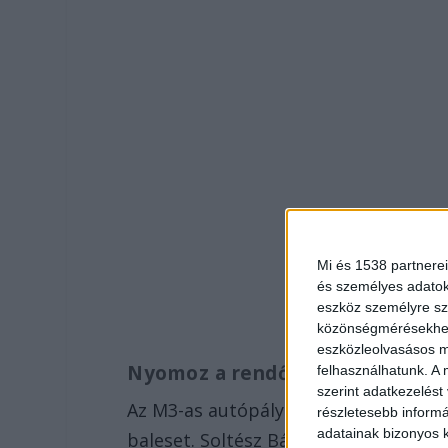
Mi és 1538 partnerei
és személyes adatoka
eszköz személyre sz
közönségmérésekhez 
eszközleolvasásos mó
Nyomoz a rendőrség
felhasználhatunk. A 
szerint adatkezelést
Az M3-as autópálya 120-as kilométerén
részletesebb informác
adatainak bizonyos k
baleset. Soltész Bálint, a Heves Vár