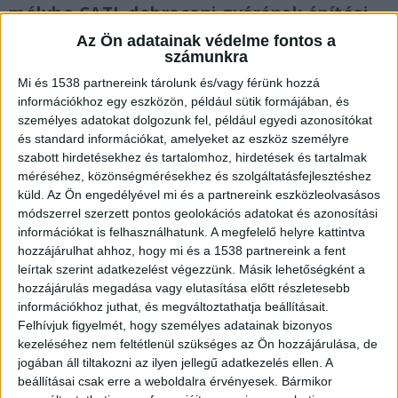
mélybe CATL debreceni gyárának építési
területén. A helyszínre mentőhelikopter
Az Ön adatainak védelme fontos a
érkezett.
számunkra
Mi és 1538 partnereink tárolunk és/vagy férünk hozzá
információkhoz egy eszközön, például sütik formájában, és
személyes adatokat dolgozunk fel, például egyedi azonosítókat
és standard információkat, amelyeket az eszköz személyre
Baleset a debreceni gyárban
szabott hirdetésekhez és tartalomhoz, hirdetések és tartalmak
méréséhez, közönségmérésekhez és szolgáltatásfejlesztéshez
A munkahelyi baleset február 12-én történt
küld.
Az Ön engedélyével mi és a partnereink eszközleolvasásos
a CATL Debrecen cellagyárának építési területén.
módszerrel szerzett pontos geolokációs adatokat és azonosítási
információkat is felhasználhatunk. A megfelelő helyre kattintva
Az akkumulátorgyártó cég tájékoztatása szerint
hozzájárulhat ahhoz, hogy mi és a 1538 partnereink a fent
az egyik szerződött partner munkavállalója a
leírtak szerint adatkezelést végezzünk. Másik lehetőségként a
hozzájárulás megadása vagy elutasítása előtt részletesebb
szellőztető berendezésen végzett szerelési
információkhoz juthat, és megváltoztathatja beállításait.
munkálatokat az elektródhegesztő épületben, a
Felhívjuk figyelmét, hogy személyes adatainak bizonyos
kezeléséhez nem feltétlenül szükséges az Ön hozzájárulása, de
függesztett kazettás mennyezet feletti térben.
A
jogában áll tiltakozni az ilyen jellegű adatkezelés ellen. A
Kékvillogó legfrissebb híreit ide kattintva éred el!
beállításai csak erre a weboldalra érvényesek. Bármikor