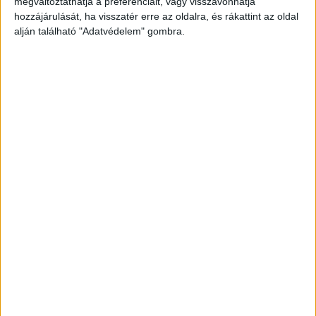
A Facebookon már 342 ezernél is többen
megváltoztathatja a preferenciáit, vagy visszavonhatja
hozzájárulását, ha visszatér erre az oldalra, és rákattint az oldal
követnek minket.
alján található "Adatvédelem" gombra.
6 méterről zuhant le