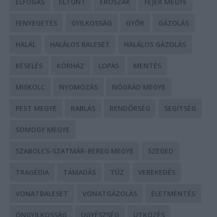
ELFOGÁS
ELTŰNT
ERŐSZAK
FEJÉR MEGYE
FENYEGETÉS
GYILKOSSÁG
GYŐR
GÁZOLÁS
HALÁL
HALÁLOS BALESET
HALÁLOS GÁZOLÁS
KÉSELÉS
KÓRHÁZ
LOPÁS
MENTÉS
MISKOLC
NYOMOZÁS
NÓGRÁD MEGYE
PEST MEGYE
RABLÁS
RENDŐRSÉG
SEGÍTSÉG
SOMOGY MEGYE
SZABOLCS-SZATMÁR-BEREG MEGYE
SZEGED
TRAGÉDIA
TÁMADÁS
TŰZ
VEREKEDÉS
VONATBALESET
VONATGÁZOLÁS
ÉLETMENTÉS
ÖNGYILKOSSÁG
ÜGYÉSZSÉG
ÜTKÖZÉS