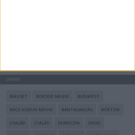
A csőbúvár szivattyúk: mit kell tudni róluk?
Mit tudnak a keleti e-bike-ok?
HIRDETÉS
CÍMKÉK
BALESET
BORSOD MEGYE
BUDAPEST
BÁCS-KISKUN MEGYE
BÁNTALMAZÁS
BÖRTÖN
CSALÁD
CSALÁS
DEBRECEN
DROG