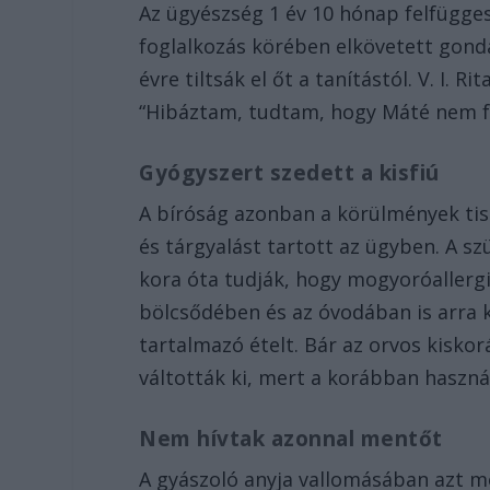
Az ügyészség 1 év 10 hónap felfügges
foglalkozás körében elkövetett gonda
évre tiltsák el őt a tanítástól. V. I. 
“Hibáztam, tudtam, hogy Máté nem f
Gyógyszert szedett a kisfiú
A bíróság azonban a körülmények tis
és tárgyalást tartott az ügyben. A s
kora óta tudják, hogy mogyoróallerg
bölcsődében és az óvodában is arra 
tartalmazó ételt. Bár az orvos kiskor
váltották ki, mert a korábban haszná
Nem hívtak azonnal mentőt
A gyászoló anyja vallomásában azt m