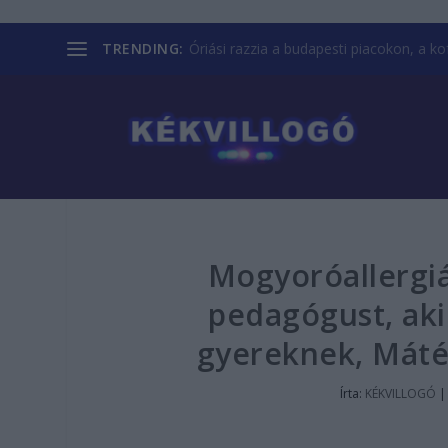
TRENDING:
Óriási razzia a budapesti piacokon, a kofá
Mogyoróallergiás
pedagógust, aki
gyereknek, Máté
Írta:
KÉKVILLOGÓ