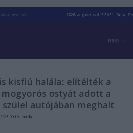
kra figyeltek...
2026. augusztus 6., 5:56:52
- Berta, B
FRISS
 kisfiú halála: elítélték a
 mogyorós ostyát adott a
 szülei autójában meghalt
|
2025.09.10. szerda