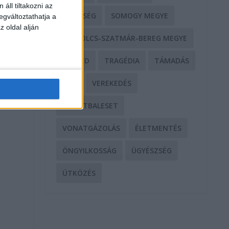
áll tiltakozni az
SEGÍTSÉG
SOMOGY MEGYE
egváltoztathatja a
z oldal alján
SZABOLCS-SZATMÁR-BEREG MEGYE
SZEGED
TRAGÉDIA
TÁMADÁS
TŰZ
VEREKEDÉS
VONATBALESET
VONATGÁZOLÁS
ÉLETMENTÉS
ÖNGYILKOSSÁG
ÜGYÉSZSÉG
ÜTKÖZÉS