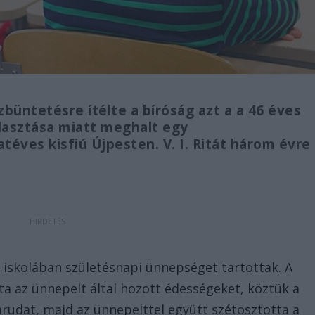
büntetésre ítélte a bíróság azt a a 46 éves
lasztása miatt meghalt egy
éves kisfiú Újpesten. V. I. Ritát három évre
i iskolában születésnapi ünnepséget tartottak. A
a az ünnepelt által hozott édességeket, köztük a
rudat, majd az ünnepelttel együtt szétosztotta a