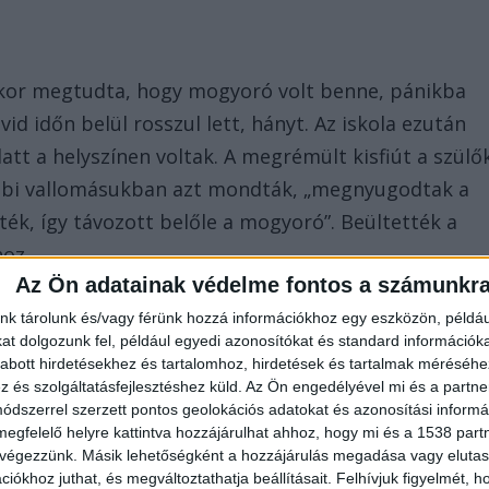
ikor megtudta, hogy mogyoró volt benne, pánikba
vid időn belül rosszul lett, hányt. Az iskola ezután
alatt a helyszínen voltak. A megrémült kisfiút a szülő
ábbi vallomásukban azt mondták, „megnyugodtak a
tték, így távozott belőle a mogyoró”. Beültették a
hoz.
Az Ön adatainak védelme fontos a számunkr
nk tárolunk és/vagy férünk hozzá információkhoz egy eszközön, példáu
t dolgozunk fel, például egyedi azonosítókat és standard információk
abott hirdetésekhez és tartalomhoz, hirdetések és tartalmak méréséhe
és szolgáltatásfejlesztéshez küld.
Az Ön engedélyével mi és a partne
dszerrel szerzett pontos geolokációs adatokat és azonosítási informác
ett, ezért megálltak egy benzinkútnál, ahol mentőt
megfelelő helyre kattintva hozzájárulhat ahhoz, hogy mi és a 1538 partne
s többé nem tért magához, életét a kiérkező
 végezzünk. Másik lehetőségként a hozzájárulás megadása vagy elutasí
iókhoz juthat, és megváltoztathatja beállításait.
Felhívjuk figyelmét, 