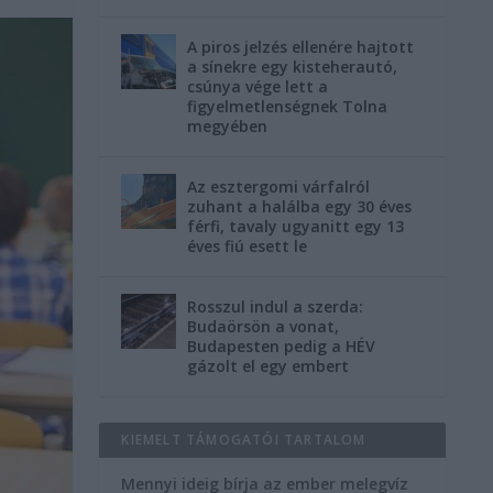
A piros jelzés ellenére hajtott
a sínekre egy kisteherautó,
csúnya vége lett a
figyelmetlenségnek Tolna
megyében
Az esztergomi várfalról
zuhant a halálba egy 30 éves
férfi, tavaly ugyanitt egy 13
éves fiú esett le
Rosszul indul a szerda:
Budaörsön a vonat,
Budapesten pedig a HÉV
gázolt el egy embert
KIEMELT TÁMOGATÓI TARTALOM
Mennyi ideig bírja az ember melegvíz