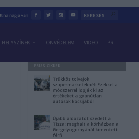
ettina napja van
HELYSZÍNEK
ÖNVÉDELEM
VIDEO
PR
FRISS CIKKEK
Trükkös tolvajok
szupermarketeknél: Ezekkel a
módszerrel lopják ki az
értékeket a gyanútlan
autósok kocsijából
Újabb áldozatot szedett a
Tisza: meghalt a kórházban a
Gergelyugornyánál kimentett
férfi