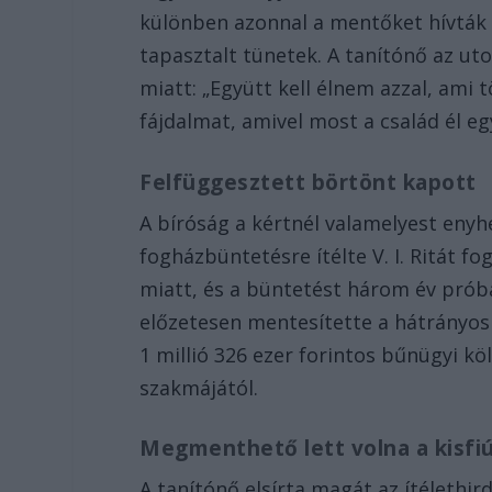
különben azonnal a mentőket hívták
tapasztalt tünetek. A tanítónő az utol
miatt: „Együtt kell élnem azzal, ami
fájdalmat, amivel most a család él eg
Felfüggesztett börtönt kapott
A bíróság a kértnél valamelyest enyh
fogházbüntetésre ítélte V. I. Ritát f
miatt, és a büntetést három év prób
előzetesen mentesítette a hátrányos
1 millió 326 ezer forintos bűnügyi kö
szakmájától.
Megmenthető lett volna a kisfi
A tanítónő elsírta magát az ítélethir