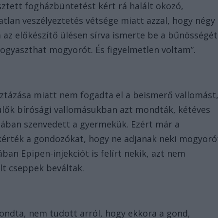
ztett fogházbüntetést kért rá halált okozó,
tlan veszélyeztetés vétsége miatt azzal, hogy négy
Rita az előkészítő ülésen sírva ismerte be a bűnösségét
ogyaszthat mogyorót. És figyelmetlen voltam”.
ztázása miatt nem fogadta el a beismerő vallomást
zülők bírósági vallomásukban azt mondták, kétéves
iában szenvedett a gyermekük. Ezért már a
kérték a gondozókat, hogy ne adjanak neki mogyoró
ában Epipen-injekciót is felírt nekik, azt nem
lt cseppek beváltak.
ondta, nem tudott arról, hogy ekkora a gond,