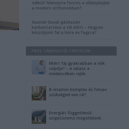
nélkül? Mennyire fontos a villanybojler
a modern otthonokban?
Saunier Duval gázkazán
karbantartása a tél előtt – Hogyan
készüljünk fel a hóra és fagyra?
FRISS TÁMOGATÓI TARTALOM
Miért fáj gyakrabban a nők
csípője? – A válasz a
medencében rejlik
B-vitamin komplex és folsav:
szükséged van rá?
Energiát függetlenül:
szigetüzemű megoldások