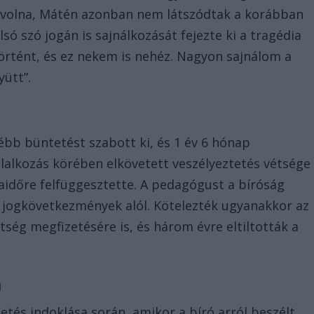
 volna, Mátén azonban nem látszódtak a korábban
só szó jogán is sajnálkozását fejezte ki a tragédia
 történt, és ez nekem is nehéz. Nagyon sajnálom a
yütt”.
ébb büntetést szabott ki, és 1 év 6 hónap
oglalkozás körében elkövetett veszélyeztetés vétsége
aidőre felfüggesztette. A pedagógust a bíróság
 jogkövetkezmények alól. Kötelezték ugyanakkor az
ltség megfizetésére is, és három évre eltiltották a
ú
detés indoklása során, amikor a bíró arról beszélt,