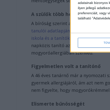
mentőegységek sem tudták megment
adatainak bizonyos k
ilyen jellegű adatke
A szülők több helyen jelezték a
preferenciáit, vagy v
található "Adatvéde
A bíróság szerint a tanító tudott a g
tanulói adatlapján, a szülőknek szóló
iskola és a tanítók felé.
Álláspontjuk 
TOV
napközis tanító az édességek kioszt
mogyoróallergiában szenved.
Figyelmetlen volt a tanítónő
A 46 éves tanárnő már a nyomozati s
gyermek allergiájáról, ám azt nem go
nem figyelte, hogy mogyorókrémmel v
Elismerte bűnösségét