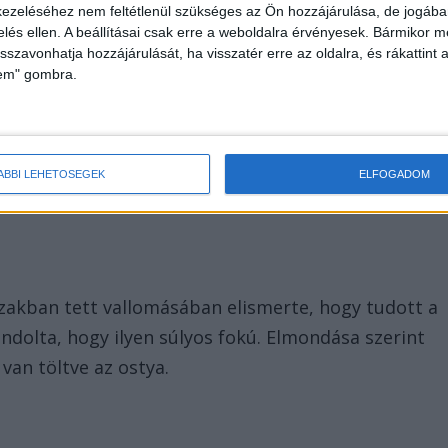
eni.
ezeléséhez nem feltétlenül szükséges az Ön hozzájárulása, de jogában 
zelés ellen. A beállításai csak erre a weboldalra érvényesek. Bármikor m
 kisfiú érzékenységét
isszavonhatja hozzájárulását, ha visszatér erre az oldalra, és rákattint a
lem" gombra.
yermek allergiájáról, mivel
azt a szülők a gyermek
 kérdőíven, valamint az üzenőfüzetben is jelezték az
szerint a tragédia azért következett be, mert a
ÁBBI LEHETŐSÉGEK
ELFOGADOM
ásakor nem vette figyelembe azt, hogy a gyerek
zakban tett vallomásában elismerte, hogy tudott a
ndolta, hogy ilyen súlyos fokú. Elmondása szerint
an töltve az ostya.