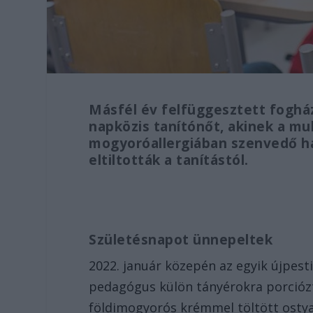
Másfél év felfüggesztett fogház
napközis tanítónőt, akinek a mu
mogyoróallergiában szenvedő hat
eltiltották a tanítástól.
Születésnapot ünnepeltek
2022. január közepén az egyik újpest
pedagógus külön tányérokra porciózt
földimogyorós krémmel töltött ostya