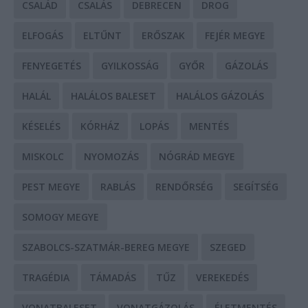
CSALÁD
CSALÁS
DEBRECEN
DROG
ELFOGÁS
ELTŰNT
ERŐSZAK
FEJÉR MEGYE
FENYEGETÉS
GYILKOSSÁG
GYŐR
GÁZOLÁS
HALÁL
HALÁLOS BALESET
HALÁLOS GÁZOLÁS
KÉSELÉS
KÓRHÁZ
LOPÁS
MENTÉS
MISKOLC
NYOMOZÁS
NÓGRÁD MEGYE
PEST MEGYE
RABLÁS
RENDŐRSÉG
SEGÍTSÉG
SOMOGY MEGYE
SZABOLCS-SZATMÁR-BEREG MEGYE
SZEGED
TRAGÉDIA
TÁMADÁS
TŰZ
VEREKEDÉS
VONATBALESET
VONATGÁZOLÁS
ÉLETMENTÉS