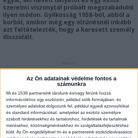
egyik, aki nevelt lányától és egy kínos
szerelmi viszonytól próbált megszabadulni
ilyen módon. Gyilkosság 1958-ból, abból a
korból, amikor még egy eltűnésnél inkább
azt feltételezték, hogy a keresett személy
disszidált.
Lóhus helyett emberi maradványok
Az Ön adatainak védelme fontos a
1958.
augusztus 4-én reggel a balatonberényi
számunkra
halászcsárda mögött egy bádogkannát találtak a
Mi és 1538 partnereink tárolunk és/vagy férünk hozzá
információkhoz egy eszközön, például sütik formájában, és
vízben, ami csak úgy árasztotta magából a
személyes adatokat dolgozunk fel, például egyedi azonosítókat
rothadó hús szagát. A helyiek először azt hitték,
és standard információkat, amelyeket az eszköz személyre
szabott hirdetésekhez és tartalomhoz, hirdetések és tartalmak
a kannában lóhus van, de aztán hamarosan
méréséhez, közönségmérésekhez és szolgáltatásfejlesztéshez
kiderült, hogy emberi holttestmaradványokról
küld.
Az Ön engedélyével mi és a partnereink eszközleolvasásos