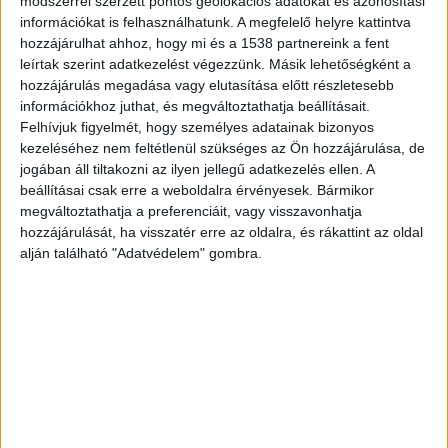
van szó.
A Kékvillogó.hu legfrissebb híreit ide
módszerrel szerzett pontos geolokációs adatokat és azonosítási
információkat is felhasználhatunk. A megfelelő helyre kattintva
kattintva éred el!
hozzájárulhat ahhoz, hogy mi és a 1538 partnereink a fent
leírtak szerint adatkezelést végezzünk. Másik lehetőségként a
hozzájárulás megadása vagy elutasítása előtt részletesebb
információkhoz juthat, és megváltoztathatja beállításait.
Felhívjuk figyelmét, hogy személyes adatainak bizonyos
kezeléséhez nem feltétlenül szükséges az Ön hozzájárulása, de
jogában áll tiltakozni az ilyen jellegű adatkezelés ellen. A
beállításai csak erre a weboldalra érvényesek. Bármikor
megváltoztathatja a preferenciáit, vagy visszavonhatja
hozzájárulását, ha visszatér erre az oldalra, és rákattint az oldal
alján található "Adatvédelem" gombra.
A nő, aki papíron el sem tűnt