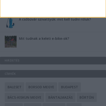
Energiát függetlenül: szigetüzemű megoldások
A csőbúvár szivattyúk: mit kell tudni róluk?
Mit tudnak a keleti e-bike-ok?
HIRDETÉS
CÍMKÉK
BALESET
BORSOD MEGYE
BUDAPEST
BÁCS-KISKUN MEGYE
BÁNTALMAZÁS
BÖRTÖN