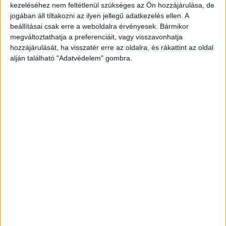
múlt csütörtökön meglátta az egyesület
kezeléséhez nem feltétlenül szükséges az Ön hozzájárulása, de
jogában áll tiltakozni az ilyen jellegű adatkezelés ellen. A
honlapjára feltöltött képeket a kalandparkban
beállításai csak erre a weboldalra érvényesek. Bármikor
védőfelszerelésbe beöltözött gyerekekről, látta
megváltoztathatja a preferenciáit, vagy visszavonhatja
kisfia arcán a félelmet, de akkor még nem
hozzájárulását, ha visszatér erre az oldalra, és rákattint az oldal
alján található "Adatvédelem" gombra.
gondolt semmi rosszra.
A Kékvillogó legfrissebb
híreit ide kattintva éred el! A Facebookon már
341 ezernél is többen követnek minket.