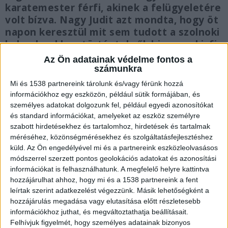
karatemester férfi, akinek a felügyeletére
volt bízva. Nagy Judit azt mondta, hogy öt
napon keresztül mit sem tudott a szolnoki
kalandparkban történtekről, hiszen a kisfia
először nem merte elmesélni a
Az Ön adatainak védelme fontos a
bántalmazását. Az edző, miután felrúgta a
számunkra
kisfiút, másfél liter vizet is ráöntött a
Mi és 1538 partnereink tárolunk és/vagy férünk hozzá
fejére.
információkhoz egy eszközön, például sütik formájában, és
személyes adatokat dolgozunk fel, például egyedi azonosítókat
és standard információkat, amelyeket az eszköz személyre
szabott hirdetésekhez és tartalomhoz, hirdetések és tartalmak
méréséhez, közönségmérésekhez és szolgáltatásfejlesztéshez
küld.
Az Ön engedélyével mi és a partnereink eszközleolvasásos
Küzdőtáborban volt
módszerrel szerzett pontos geolokációs adatokat és azonosítási
Nagy Judot három éve neveli egyedül Rolandot,
információkat is felhasználhatunk. A megfelelő helyre kattintva
hozzájárulhat ahhoz, hogy mi és a 1538 partnereink a fent
aki múlt héten kezdte el járni a tábort A.
leírtak szerint adatkezelést végezzünk. Másik lehetőségként a
Tibornál. A fiú korábban sohasem küzdősportolt
hozzájárulás megadása vagy elutasítása előtt részletesebb
információkhoz juthat, és megváltoztathatja beállításait.
és a foglalkozások sem csak erről szóltak. Amikor
Felhívjuk figyelmét, hogy személyes adatainak bizonyos