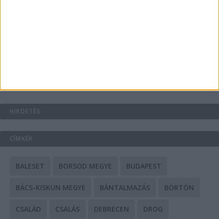
A csőbúvár szivattyúk: mit kell tudni róluk?
Mit tudnak a keleti e-bike-ok?
HIRDETÉS
CÍMKÉK
BALESET
BORSOD MEGYE
BUDAPEST
BÁCS-KISKUN MEGYE
BÁNTALMAZÁS
BÖRTÖN
CSALÁD
CSALÁS
DEBRECEN
DROG