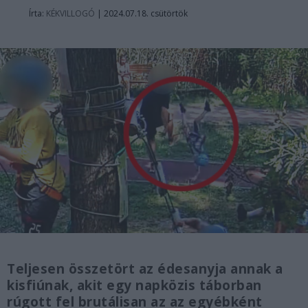
Írta:
KÉKVILLOGÓ
|
2024.07.18. csütörtök
Teljesen összetört az édesanyja annak a
kisfiúnak, akit egy napközis táborban
rúgott fel brutálisan az az egyébként